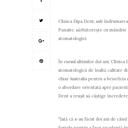
Clinica Dipa Dent, sub îndrumarea
Panaite, sărbătorește cu mândrie 
stomatologiei.
În cursul ultimilor doi ani, Clinic
stomatologică de înaltă calitate di
chiar Australia pentru a beneficia 
o abordare orientată spre pacient
Dent a reușit să câștige încrederea
"Iată că s-au făcut doi ani de cân
forțele pentru a face excelență î