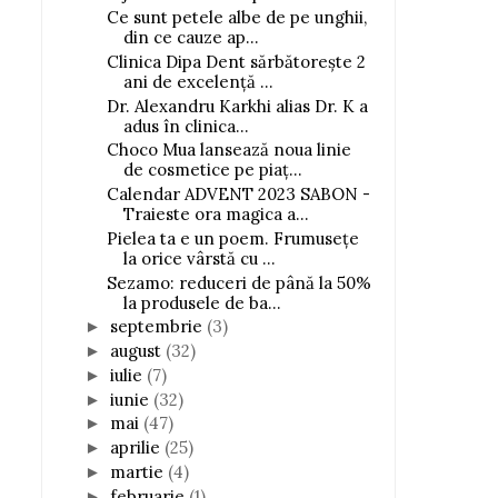
Ce sunt petele albe de pe unghii,
din ce cauze ap...
Clinica Dipa Dent sărbătorește 2
ani de excelență ...
Dr. Alexandru Karkhi alias Dr. K a
adus în clinica...
Choco Mua lansează noua linie
de cosmetice pe piaț...
Calendar ADVENT 2023 SABON -
Traieste ora magica a...
Pielea ta e un poem. Frumusețe
la orice vârstă cu ...
Sezamo: reduceri de până la 50%
la produsele de ba...
septembrie
(3)
►
august
(32)
►
iulie
(7)
►
iunie
(32)
►
mai
(47)
►
aprilie
(25)
►
martie
(4)
►
februarie
(1)
►