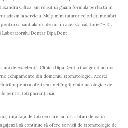
uxandra Cîlțea, am reușit să găsim formula perfectă în
i entuziasm la serviciu. Mulțumim tuturor celorlalți membri
 pentru că sunt alături de noi în această călătorie." - Dt.
 și Laboratorului Dentar Dipa Dent
doi ani de excelență, Clinica Dipa Dent a inaugurat un nou
rne echipamente din domeniul stomatologiei. Acestă
inicilor pentru oferirea unei îngrijiri stomatologice de
le pentru toți pacienții săi.
oștința față de toți cei care au fost alături de ea în
 angajează să continue să ofere servicii de stomatologie de