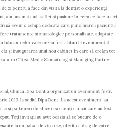
de zi pentru a face din vizita la dentist o experiență
ut, am pus mai mult suflet și pasiune în ceea ce facem aici
dri să avem o echipă dedicată care pune mereu pacientul
ă ofere tratamente stomatologice personalizate, adaptate
m tuturor celor care ne-au fost alături la evenimentul
 cât și inaugurarea unui nou cabinet în care să creăm tot
Ruxandra Cîlțea, Medic Stomatolog și Managing Partner
ial, Clinica Dipa Dent a organizat un eveniment festiv
brie 2023, la sediul Dipa Dent. La acest eveniment, au
ci și parteneri de afaceri și clienți clinicii care au fost
eput. Toți invitații au avut ocazia să se bucure de o
esante la un pahar de vin rose, oferit cu drag de către