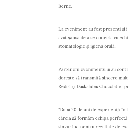
Berne.
La eveniment au fost prezenți și i
avut șansa de a se conecta cu echip
stomatologie și igiena orală.
Partenerii evenimentului au contri
dorește să transmită sincere mulț
Redist și Daskalides Chocolatier pe
"După 20 de ani de experiență în 
căreia să formăm echipa perfectă, 
singur loc, pentru rezultate de exc