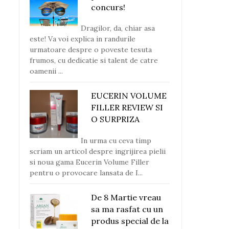
concurs!
Dragilor, da, chiar asa
este! Va voi explica in randurile
urmatoare despre o poveste tesuta
frumos, cu dedicatie si talent de catre
oamenii ...
EUCERIN VOLUME
FILLER REVIEW SI
O SURPRIZA
Masajul thailandez: ritualul
„Body Alignment: când
care î...
ul întâln...
In urma cu ceva timp
scriam un articol despre ingrijirea pielii
si noua gama Eucerin Volume Filler
pentru o provocare lansata de I...
De 8 Martie vreau
sa ma rasfat cu un
produs special de la