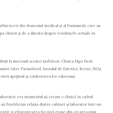
nfluenceri din domeniul medical și al frumuseții, care au
a clinicii și de a discuta despre tendințele actuale în
buit la succesul acestei sărbători. Clinica Dipa Dent
umiri către Parmafood, Jurnalul de Estetică, Berne, FiGa,
ntru sprijinul și colaborarea lor valoroasă.
laborator, era momentul să cream o clinică în cadrul
să fructificăm relația dintre cabinet și laborator într-un
epție și eficientizarea fiecărei etape din crearea unui