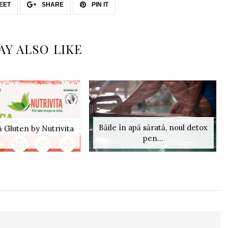
EET
SHARE
PIN IT
AY ALSO LIKE
Băile în apă sărată, noul detox
 Gluten by Nutrivita
pen...