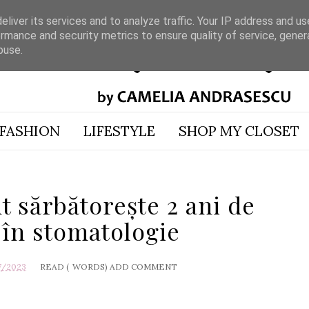
liver its services and to analyze traffic. Your IP address and u
rmance and security metrics to ensure quality of service, gene
buse.
FASHION
LIFESTYLE
SHOP MY CLOSET
t sărbătorește 2 ani de
 în stomatologie
7/2023
READ (
WORDS)
ADD COMMENT