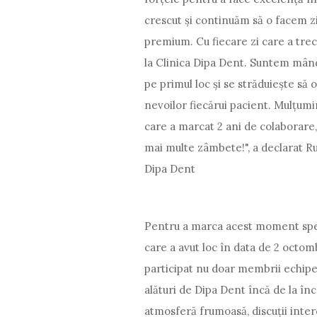
crescut și continuăm să o facem zi 
premium. Cu fiecare zi care a trec
la Clinica Dipa Dent. Suntem mân
pe primul loc și se străduiește s
nevoilor fiecărui pacient. Mulțumi
care a marcat 2 ani de colaborare,
mai multe zâmbete!", a declarat 
Dipa Dent
Pentru a marca acest moment spec
care a avut loc în data de 2 octom
participat nu doar membrii echipei, 
alături de Dipa Dent încă de la înc
atmosferă frumoasă, discuții inter