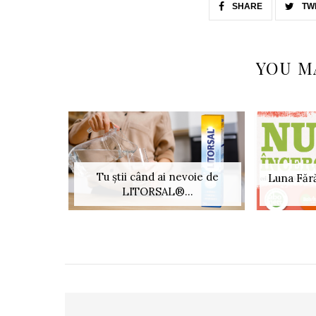
SHARE
TW
YOU M
Tu știi când ai nevoie de
Luna Fără
LITORSAL®...