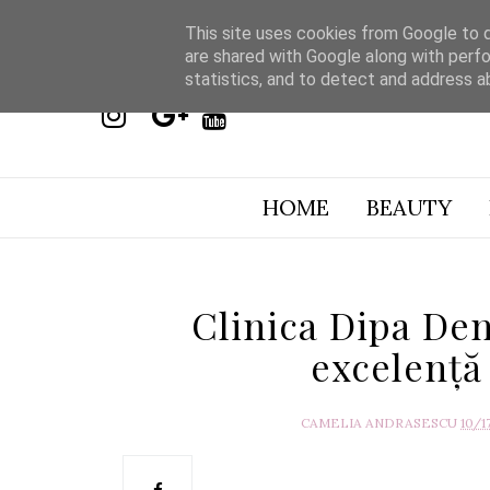
This site uses cookies from Google to de
are shared with Google along with perfo
statistics, and to detect and address a
HOME
BEAUTY
Clinica Dipa Den
excelență
CAMELIA ANDRASESCU
10/1