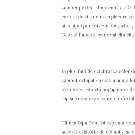
zâmbet perfect. Împreună cu Dr. R
care, zi de zi, venim cu plăcere ș
ai echipei pentru contribuția lor și
Gabriel Panaite, owner al clinicii
În plus, față de celebrarea celor 
cabinet echipat cu cele mai mode
extindere reflectă angajamentul cl
top și a unei experiențe confortabi
Clinica Dipa Dent își exprimă recun
această călătorie de doi ani și se