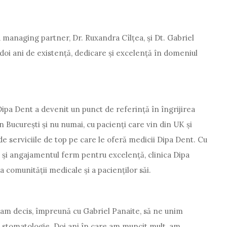
 managing partner, Dr. Ruxandra Cîlțea, și Dt. Gabriel
doi ani de existență, dedicare și excelență în domeniul
a Dipa Dent a devenit un punct de referință în îngrijirea
n București și nu numai, cu pacienți care vin din UK și
de serviciile de top pe care le oferă medicii Dipa Dent. Cu
 și angajamentul ferm pentru excelență, clinica Dipa
 comunității medicale și a pacienților săi.
d am decis, împreună cu Gabriel Panaite, să ne unim
n stomatologie. Doi ani în care am muncit mult, am