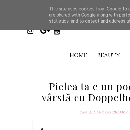
This site uses cookies from Google to de
are shared with Google along with perfo
statistics, and to detect and address a
HOME
BEAUTY
Pielea ta e un p
vârstă cu Doppelh
CAMELIA ANDRASESCU
10/1