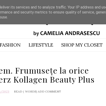
liver its services and to analyze traffic. Your IP address and u
rmance and security metrics to ensure quality of service, gene
buse.
FASHION
LIFESTYLE
SHOP MY CLOSET
oem. Frumusețe la orice
erz Kollagen Beauty Plus
6/2023
READ (
WORDS)
ADD COMMENT