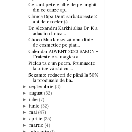
Ce sunt petele albe de pe unghii,
din ce cauze ap...
Clinica Dipa Dent sărbătorește 2
ani de excelență ...
Dr. Alexandru Karkhi alias Dr. K a
adus în clinica...
Choco Mua lansează noua linie
de cosmetice pe piaț...
Calendar ADVENT 2023 SABON -
Traieste ora magica a...
Pielea ta e un poem. Frumusețe
la orice vârstă cu ...
Sezamo: reduceri de până la 50%
la produsele de ba...
septembrie
(3)
►
august
(32)
►
iulie
(7)
►
iunie
(32)
►
mai
(47)
►
aprilie
(25)
►
martie
(4)
►
februarie
(1)
►