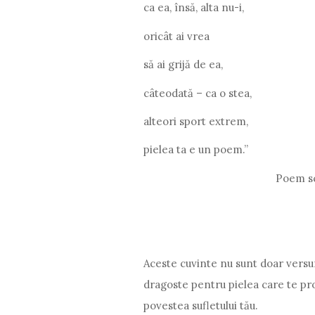
ca ea, însă, alta nu-i,
oricât ai vrea
să ai grijă de ea,
câteodată – ca o stea,
alteori sport extrem,
pielea ta e un poem.”
Poem scris de Iv
Aceste cuvinte nu sunt doar versur
dragoste pentru pielea care te pro
povestea sufletului tău.