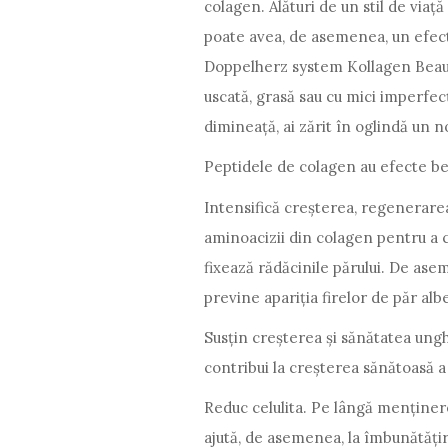
colagen. Alături de un stil de viaț
poate avea, de asemenea, un efect 
Doppelherz system Kollagen Beauty
uscată, grasă sau cu mici imperfecț
dimineață, ai zărit în oglindă un no
Peptidele de colagen au efecte ben
Intensifică creșterea, regenerarea 
aminoacizii din colagen pentru a c
fixează rădăcinile părului. De ase
previne apariția firelor de păr alb
Susțin creșterea și sănătatea ungh
contribui la creșterea sănătoasă a 
Reduc celulita. Pe lângă menținerea
ajută, de asemenea, la îmbunătățir