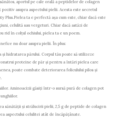
ă sănătos, aportul pe cale orală a peptidelor de colagen
pozitiv asupra aspectului pielii. Acesta este secretul
 Plus.Pielea ta e perfectă așa cum este, chiar dacă este
iuni, celulită sau vergeturi. Chiar dacă astăzi de
u rid în colțul ochiului, pielea ta e un poem.
efice nu doar asupra pielii. În plus:
și hidratarea părului. Corpul tău poate să utilizeze
onstrui proteine de păr și pentru a întări pielea care
menea, poate combate deteriorarea foliculului pilos și
e.
iilor. Aminoacizii găsiți într-o sursă pură de colagen pot
unghiilor.
 sănătății și strălucirii pielii, 2,5 g de peptide de colagen
ea aspectului celulitei atât de încăpățânate.