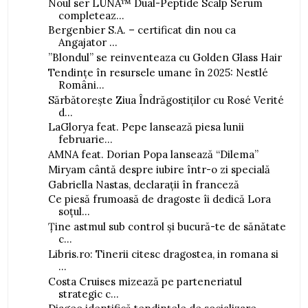
Noul ser LUNA™ Dual-Peptide Scalp Serum
completeaz...
Bergenbier S.A. – certificat din nou ca
Angajator ...
”Blondul” se reinventeaza cu Golden Glass Hair
Tendințe în resursele umane în 2025: Nestlé
Români...
Sărbătorește Ziua Îndrăgostiților cu Rosé Verité
d...
LaGlorya feat. Pepe lansează piesa lunii
februarie...
AMNA feat. Dorian Popa lansează “Dilema”
Miryam cântă despre iubire într-o zi specială
Gabriella Nastas, declarații în franceză
Ce piesă frumoasă de dragoste îi dedică Lora
soțul...
Ține astmul sub control și bucură-te de sănătate
c...
Libris.ro: Tinerii citesc dragostea, in romana si
...
Costa Cruises mizează pe parteneriatul
strategic c...