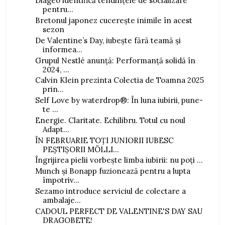
Diageo identifică tendințele de socializare
pentru...
Bretonul japonez cucerește inimile în acest
sezon
De Valentine’s Day, iubește fără teamă și
informea...
Grupul Nestlé anunță: Performanță solidă în
2024, ...
Calvin Klein prezinta Colectia de Toamna 2025
prin...
Self Love by waterdrop®: În luna iubirii, pune-
te ...
Energie. Claritate. Echilibru. Totul cu noul
Adapt...
ÎN FEBRUARIE TOȚI JUNIORII IUBESC
PEȘTIȘORII MÖLLI...
Îngrijirea pielii vorbește limba iubirii: nu poți ...
Munch și Bonapp fuzionează pentru a lupta
împotriv...
Sezamo introduce serviciul de colectare a
ambalaje...
CADOUL PERFECT DE VALENTINE'S DAY SAU
DRAGOBETE!