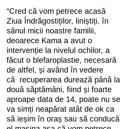
“Cred că vom petrece acasă
Ziua Îndrăgostiților, liniștiți, în
sânul micii noastre familii,
deoarece Kama a avut o
intervenție la nivelul ochilor, a
făcut o blefaroplastie, necesară
de altfel, și având în vedere
că recuperarea durează până la
două săptămâni, fiind și foarte
aproape data de 14, poate nu se
va simți neapărat atât de ok ca
să ieșim în oraș sau să conducă
el mașina așa că vom petrece