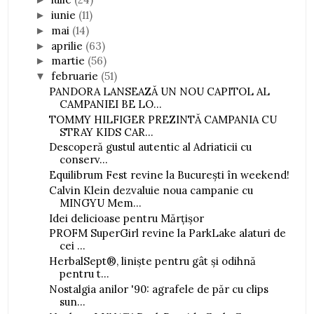
iunie
(11)
►
mai
(14)
►
aprilie
(63)
►
martie
(56)
►
februarie
(51)
▼
PANDORA LANSEAZĂ UN NOU CAPITOL AL
CAMPANIEI BE LO...
TOMMY HILFIGER PREZINTĂ CAMPANIA CU
STRAY KIDS CAR...
Descoperă gustul autentic al Adriaticii cu
conserv...
Equilibrum Fest revine la București în weekend!
Calvin Klein dezvaluie noua campanie cu
MINGYU Mem...
Idei delicioase pentru Mărțișor
PROFM SuperGirl revine la ParkLake alaturi de
cei ...
HerbalSept®, liniște pentru gât și odihnă
pentru t...
Nostalgia anilor '90: agrafele de păr cu clips
sun...