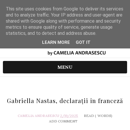
This site uses cookies from Google to deliver its services
and to analyze traffic. Your IP address and user-agent are
shared with Google along with performance and security
metrics to ensure quality of service, generate usage
statistics, and to detect and address abuse.
LEARN MORE
GOT IT
MENU
Gabriella Nastas, declarații în franceză
CAMELIA ANDRASESCU
2/19/2025
READ (
WORDS)
ADD COMMENT