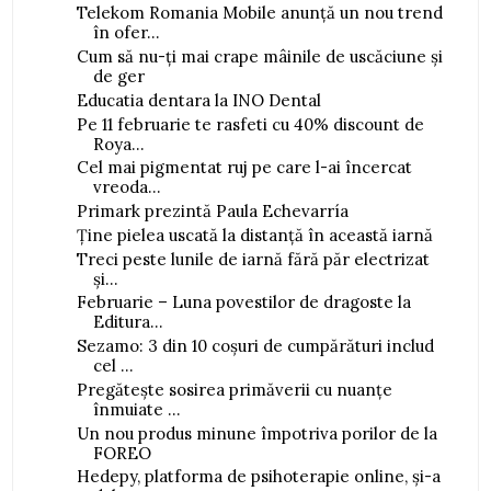
Telekom Romania Mobile anunță un nou trend
în ofer...
Cum să nu-ți mai crape mâinile de uscăciune și
de ger
Educatia dentara la INO Dental
Pe 11 februarie te rasfeti cu 40% discount de
Roya...
Cel mai pigmentat ruj pe care l-ai încercat
vreoda...
Primark prezintă Paula Echevarría
Ține pielea uscată la distanță în această iarnă
Treci peste lunile de iarnă fără păr electrizat
și...
Februarie – Luna povestilor de dragoste la
Editura...
Sezamo: 3 din 10 coșuri de cumpărături includ
cel ...
Pregătește sosirea primăverii cu nuanțe
înmuiate ...
Un nou produs minune împotriva porilor de la
FOREO
Hedepy, platforma de psihoterapie online, și-a