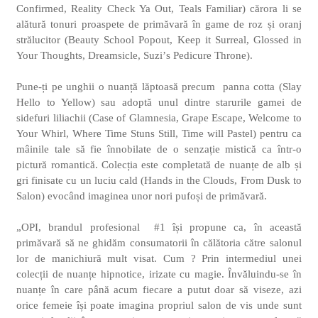
Confirmed, Reality Check Ya Out
, Teals Familiar) cărora li se
alătură tonuri proaspete de primăvară în game de roz și oranj
strălucitor (Beauty School Popout, Keep it Surreal, Glossed in
Your Thoughts, Dreamsicle, Suzi’
s Pedicure Throne).
Pune-ți pe unghii o nuanță lăptoasă precum
panna cotta (Slay
Hello to Yellow)
sau adoptă unul dintre starurile gamei de
sidefuri liliachii (Case of Glamnesia, Grape Escape, Welcome to
Your Whirl, Where Time Stuns Still, Time will Pastel) pentru ca
mâinile tale să fie înnobilate de o senzație mistică ca într-o
pictură romantică. Colecția este completată de nuanțe de alb și
gri finisate cu un luciu cald (Hands in the Clouds, From Dusk to
Salon) evocând imaginea unor nori pufoși de primăvară.
„OPI, brandul profesional
#1 își propune ca, în această
primăvară să ne ghidăm consumatorii în călătoria către salonul
lor de manichiură mult visat.
Cum ? Prin intermediul unei
colecții de nuanțe hipnotice, irizate cu magie. Învăluindu-se în
nuanțe în care până acum fiecare a putut doar să viseze, azi
orice femeie își poate imagina propriul salon de vis unde sunt