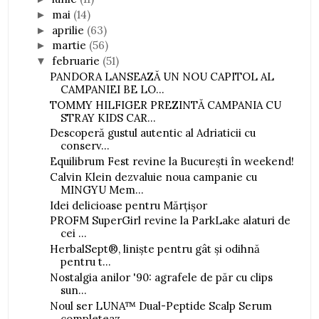
mai
(14)
►
aprilie
(63)
►
martie
(56)
►
februarie
(51)
▼
PANDORA LANSEAZĂ UN NOU CAPITOL AL
CAMPANIEI BE LO...
TOMMY HILFIGER PREZINTĂ CAMPANIA CU
STRAY KIDS CAR...
Descoperă gustul autentic al Adriaticii cu
conserv...
Equilibrum Fest revine la București în weekend!
Calvin Klein dezvaluie noua campanie cu
MINGYU Mem...
Idei delicioase pentru Mărțișor
PROFM SuperGirl revine la ParkLake alaturi de
cei ...
HerbalSept®, liniște pentru gât și odihnă
pentru t...
Nostalgia anilor '90: agrafele de păr cu clips
sun...
Noul ser LUNA™ Dual-Peptide Scalp Serum
completeaz...