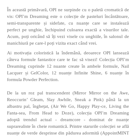
În această primăvară, OPI ne surpinde cu o paletă cromatică de
vis: OPI’m Dreaming este o colecție de pasteluri încântătoare,
semi-transparente și sidefate, cu nuanțe care se instalează
perfect pe unghie, închipuind culoarea exactă a visurilor tale.
Acum, poți oricând să îți vezi visele cu unghiile, în salonul de
manichiură pe care-l poți vizita exact când vrei.
Ai motivația coloristică la îndemână, deoarece OPI lansează
câteva formule fantastice care te fac să visezi! Colecția OPI’m
Dreaming cuprinde 12 nuante create în ambele formule, Nail
Lacquer și GelColor, 12 nuanțe
Infinite Shine, 6
nuanțe în
formula Powder Perfection.
De la un roz pal transcendent (Mirror Mirror on the Awe,
Reoccurin’ Gleam, Slay Awhile, Sneak a Pink) până la un
albastru pal, înghețat, (Air We Go, Happy Play-ce, Living the
Fanta-sea, From Head to Doze), colecția OPI’m Dreaming
adoptă trendul actual - dreamcore - dominat de nuanțe
suprarealiste în cheie romantică. Printre starurile colecției se află
nuanțe de verde desprinse din pădurea adormită (AppointMINT