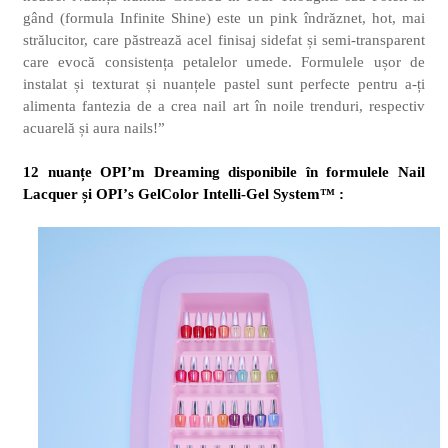
gând (formula
Infinite Shine)
este un pink îndrăznet, hot, mai
strălucitor, care păstrează acel finisaj sidefat și semi-transparent
care evocă consistența petalelor umede. Formulele ușor de
instalat și texturat și nuanțele pastel sunt perfecte pentru a-ți
alimenta fantezia de a crea nail art în noile trenduri, respectiv
acuarelă și aura nails
!
”
12 nuanțe OPI’m Dreaming disponibile în formulele
Nail
Lacquer
și OPI’
s GelColor Intelli-Gel System
™ :