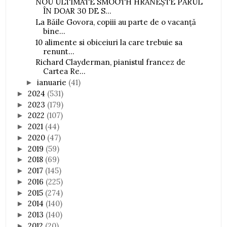
NOU ULTIMATE SMOOTH HRĂNEŞTE PĂRUL
ÎN DOAR 30 DE S...
La Băile Govora, copiii au parte de o vacanță
bine...
10 alimente si obiceiuri la care trebuie sa
renunt...
Richard Clayderman, pianistul francez de
Cartea Re...
ianuarie
(41)
►
2024
(531)
►
2023
(179)
►
2022
(107)
►
2021
(44)
►
2020
(47)
►
2019
(59)
►
2018
(69)
►
2017
(145)
►
2016
(225)
►
2015
(274)
►
2014
(140)
►
2013
(140)
►
2012
(20)
►