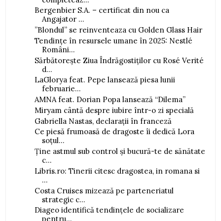
Bergenbier S.A. – certificat din nou ca
Angajator ...
”Blondul” se reinventeaza cu Golden Glass Hair
Tendințe în resursele umane în 2025: Nestlé
Români...
Sărbătorește Ziua Îndrăgostiților cu Rosé Verité
d...
LaGlorya feat. Pepe lansează piesa lunii
februarie...
AMNA feat. Dorian Popa lansează “Dilema”
Miryam cântă despre iubire într-o zi specială
Gabriella Nastas, declarații în franceză
Ce piesă frumoasă de dragoste îi dedică Lora
soțul...
Ține astmul sub control și bucură-te de sănătate
c...
Libris.ro: Tinerii citesc dragostea, in romana si
...
Costa Cruises mizează pe parteneriatul
strategic c...
Diageo identifică tendințele de socializare
pentru...