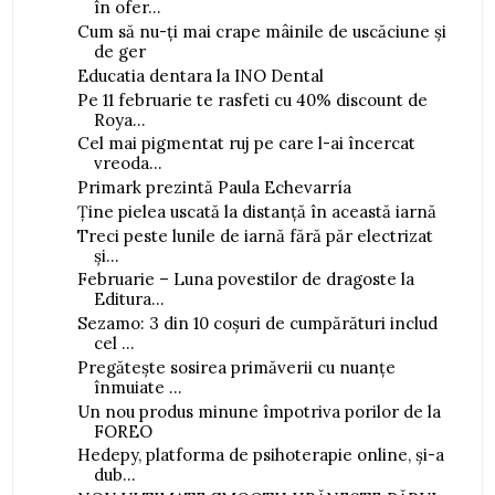
în ofer...
Cum să nu-ți mai crape mâinile de uscăciune și
de ger
Educatia dentara la INO Dental
Pe 11 februarie te rasfeti cu 40% discount de
Roya...
Cel mai pigmentat ruj pe care l-ai încercat
vreoda...
Primark prezintă Paula Echevarría
Ține pielea uscată la distanță în această iarnă
Treci peste lunile de iarnă fără păr electrizat
și...
Februarie – Luna povestilor de dragoste la
Editura...
Sezamo: 3 din 10 coșuri de cumpărături includ
cel ...
Pregătește sosirea primăverii cu nuanțe
înmuiate ...
Un nou produs minune împotriva porilor de la
FOREO
Hedepy, platforma de psihoterapie online, și-a
dub...