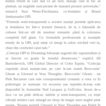
numai fotolii în care stai ca pe nori, masaje care te fac să
plutești, iar unghiile sunt pictate de maeștrii picturii universale,”
remarcă
Suzi Weiss-Fischmann
, co-fondator și
Brand
Ambassador
OPI.
“Formula semi-transparentă a acestor nuanțe permite aplicarea
și instalarea lor într-o textură firească, de la o bănuială de
culoare într-un stil de murmur romantic până la colorarea
completă full glam. Cu formulele profesionale și nuanțele
trendy de la OPI, poți simți că mergi la salon oricând vrei tu,
chiar din confortul casei tale.”
„Colecția OPI’m Dreaming folosește sugestii din suprarealism și
se înscrie cu grație în trendul dreamcore,”
expl
ică
Jill
Bartoshevich
, OPI Global Director of Color Equity. “Colecția
cuprinde două nuanțe-star, pe care le-am numit
Reoccurin
’
Gleam și Glossed in Your Thoughts.
Reoccurin
’ Gleam - un
Pink Recurent care este corespondentul cromatic a ceea ce în
psihologie se numește vis recurent sau repetitiv.Acesta este
disponibil în formulele
Nail Lacquer
și
GelColo
r. Avem de-a
face cu un pink delicat, sidefat și semi-transparent, cu niște
vibrații mistice care adaugă un strop de magie unor unghii pink
neutre. Nuanța numită Glossed in Your Thoughts sau Poleit în