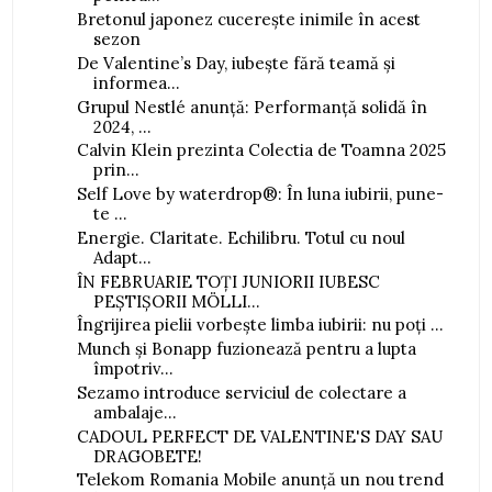
Bretonul japonez cucerește inimile în acest
sezon
De Valentine’s Day, iubește fără teamă și
informea...
Grupul Nestlé anunță: Performanță solidă în
2024, ...
Calvin Klein prezinta Colectia de Toamna 2025
prin...
Self Love by waterdrop®: În luna iubirii, pune-
te ...
Energie. Claritate. Echilibru. Totul cu noul
Adapt...
ÎN FEBRUARIE TOȚI JUNIORII IUBESC
PEȘTIȘORII MÖLLI...
Îngrijirea pielii vorbește limba iubirii: nu poți ...
Munch și Bonapp fuzionează pentru a lupta
împotriv...
Sezamo introduce serviciul de colectare a
ambalaje...
CADOUL PERFECT DE VALENTINE'S DAY SAU
DRAGOBETE!
Telekom Romania Mobile anunță un nou trend