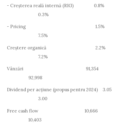
- Creșterea reală internă (RIG) 0.8%
0.3%
- Pricing
1.5%
7.5%
Creștere organică
2.2%
7.2%
Vânzări
91,354
92,998
Dividend per acțiune (propus pentru 2024)
3.05
3.00
Free cash flow
10,666
10,403