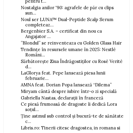
pentru t...
Nostalgia anilor '90: agrafele de păr cu clips
sun...
Noul ser LUNA™ Dual-Peptide Scalp Serum
completeaz...
Bergenbier S.A. – certificat din nou ca
Angajator ...
”Blondul” se reinventeaza cu Golden Glass Hair
Tendințe în resursele umane în 2025: Nestlé
Români...
Sărbătorește Ziua Îndrăgostiților cu Rosé Verité
d...
LaGlorya feat. Pepe lansează piesa lunii
februarie...
AMNA feat. Dorian Popa lansează “Dilema”
Miryam cântă despre iubire într-o zi specială
Gabriella Nastas, declarații în franceză
Ce piesă frumoasă de dragoste îi dedică Lora
soțul...
Ține astmul sub control și bucură-te de sănătate
c...
Libris.ro: Tinerii citesc dragostea, in romana si