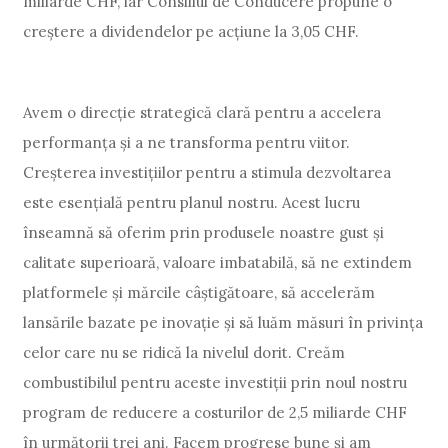
miliarde CHF, iar Consiliul de Conducere propune o
creștere a dividendelor pe acțiune la 3,05 CHF.
Avem o direcție strategică clară pentru a accelera
performanța și a ne transforma pentru viitor.
Creșterea investițiilor pentru a stimula dezvoltarea
este esențială pentru planul nostru. Acest lucru
înseamnă să oferim prin produsele noastre gust și
calitate superioară, valoare imbatabilă, să ne extindem
platformele și mărcile câștigătoare, să accelerăm
lansările bazate pe inovație și să luăm măsuri în privința
celor care nu se ridică la nivelul dorit. Creăm
combustibilul pentru aceste investiții prin noul nostru
program de reducere a costurilor de 2,5 miliarde CHF
în următorii trei ani. Facem progrese bune și am