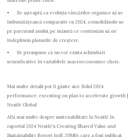
materiile prime cheie.
•
Se așteaptă ca evoluția vânzărilor organice să se
îmbunătățească comparativ cu 2024, consolidându-se
pe parcursul anului, pe măsură ce continuăm să ne
îndeplinim planurile de creștere.
•
Se presupune că nu vor exista schimbări
semnificative în variabilele macroeconomice cheie.
Mai multe detalii pot fi găsite aici: Solid 2024
performance; executing on plan to accelerate growth |
Nestlé Global
Află mai multe despre sustenabilitate la Nestlé în
raportul 2024 Nestlé's Creating Shared Value and
Sustainability Report (pdf, 20Mb), care a fost publicat