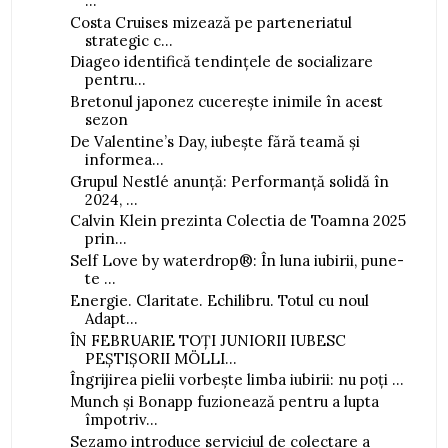
...
Costa Cruises mizează pe parteneriatul
strategic c...
Diageo identifică tendințele de socializare
pentru...
Bretonul japonez cucerește inimile în acest
sezon
De Valentine’s Day, iubește fără teamă și
informea...
Grupul Nestlé anunță: Performanță solidă în
2024, ...
Calvin Klein prezinta Colectia de Toamna 2025
prin...
Self Love by waterdrop®: În luna iubirii, pune-
te ...
Energie. Claritate. Echilibru. Totul cu noul
Adapt...
ÎN FEBRUARIE TOȚI JUNIORII IUBESC
PEȘTIȘORII MÖLLI...
Îngrijirea pielii vorbește limba iubirii: nu poți ...
Munch și Bonapp fuzionează pentru a lupta
împotriv...
Sezamo introduce serviciul de colectare a