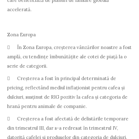
care beneficiază de planuri de lansare globală
accelerată.
Zona Europa

În Zona Europa, creșterea vânzărilor noastre a fost
amplă, cu tendințe îmbunătățite ale cotei de piață la o
serie de categorii.

Creșterea a fost în principal determinată de
pricing, reflectând mediul inflaționist pentru cafea și
dulciuri, susținut de RIG pozitiv la cafea și categoria de
hrană pentru animale de companie.

Creșterea a fost afectată de delistările temporare
din trimestrul III, dar s-a redresat în trimestrul IV,
datorită cafelei și produselor din categoria de dulciuri.