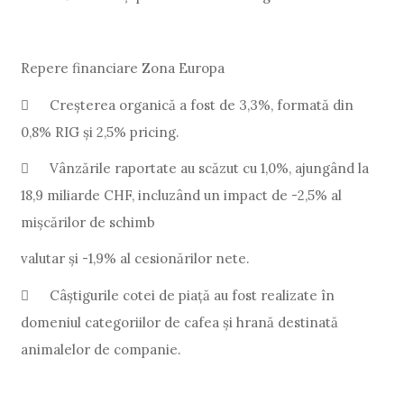
Repere financiare Zona Europa

Creșterea organică a fost de 3,3%, formată din
0,8% RIG și 2,5% pricing.

Vânzările raportate au scăzut cu 1,0%, ajungând la
18,9 miliarde CHF, incluzând un impact de -2,5% al
mișcărilor de schimb
valutar și -1,9% al cesionărilor nete.

Câștigurile cotei de piață au fost realizate în
domeniul categoriilor de cafea și hrană destinată
animalelor de companie.