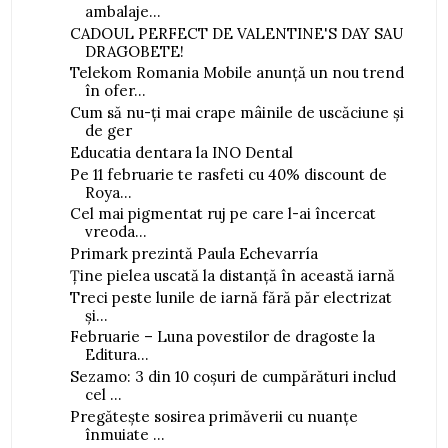
ambalaje...
CADOUL PERFECT DE VALENTINE'S DAY SAU
DRAGOBETE!
Telekom Romania Mobile anunță un nou trend
în ofer...
Cum să nu-ți mai crape mâinile de uscăciune și
de ger
Educatia dentara la INO Dental
Pe 11 februarie te rasfeti cu 40% discount de
Roya...
Cel mai pigmentat ruj pe care l-ai încercat
vreoda...
Primark prezintă Paula Echevarría
Ține pielea uscată la distanță în această iarnă
Treci peste lunile de iarnă fără păr electrizat
și...
Februarie – Luna povestilor de dragoste la
Editura...
Sezamo: 3 din 10 coșuri de cumpărături includ
cel ...
Pregătește sosirea primăverii cu nuanțe
înmuiate ...