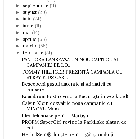
septembrie
(11)
►
august
(20)
►
iulie
(24)
►
iunie
(11)
►
mai
(14)
►
aprilie
(63)
►
martie
(56)
►
februarie
(51)
▼
PANDORA LANSEAZĂ UN NOU CAPITOL AL
CAMPANIEI BE LO...
TOMMY HILFIGER PREZINTĂ CAMPANIA CU
STRAY KIDS CAR...
Descoperă gustul autentic al Adriaticii cu
conserv...
Equilibrum Fest revine la București în weekend!
Calvin Klein dezvaluie noua campanie cu
MINGYU Mem...
Idei delicioase pentru Mărțișor
PROFM SuperGirl revine la ParkLake alaturi de
cei ...
HerbalSept®, liniște pentru gât și odihnă