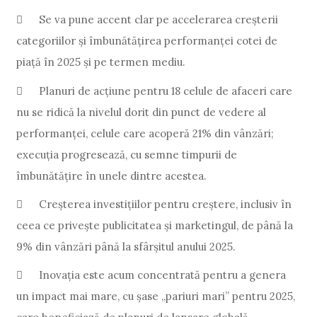

Se va pune accent clar pe accelerarea creșterii
categoriilor și îmbunătățirea performanței cotei de
piață în 2025 și pe termen mediu.

Planuri de acțiune pentru 18 celule de afaceri care
nu se ridică la nivelul dorit din punct de vedere al
performanței, celule care acoperă 21% din vânzări;
execuția progresează, cu semne timpurii de
îmbunătățire în unele dintre acestea.

Creșterea investițiilor pentru creștere, inclusiv în
ceea ce privește publicitatea și marketingul, de până la
9% din vânzări până la sfârșitul anului 2025.

Inovația este acum concentrată pentru a genera
un impact mai mare, cu șase „pariuri mari” pentru 2025,