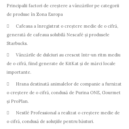
Principalii factori de creștere a vânzărilor pe categorii
de produse în Zona Europa

Cafeaua a înregistrat o creștere medie de o cifră,
generată de cafeaua solubilă Nescafé și produsele
Starbucks.

Vânzările de dulciuri au crescut într-un ritm mediu
de o cifră, fiind generate de KitKat și de mărci locale
importante.

Hrana destinată animalelor de companie a furnizat
o creștere de o cifră, condusă de Purina ONE, Gourmet
și ProPlan.

Nestlé Professional a realizat o creștere medie de
o cifră, condusă de soluțiile pentru băuturi.