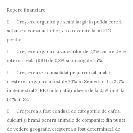
Repere financiare

Creștere organică pe scară largă, în pofida cererii
scăzute a consumatorilor, cu o revenire la un RIG
pozitiv.

Creștere organică a vânzărilor de 2,2%, cu creștere
internă reală (RIG) de 0,8% și pricing de 1,5%.

Creșterea s-a consolidat pe parcursul anului;
creșterea organică a fost de 2,1% în Semestrul 1 și 2,3%
în Semestrul 2, RIG îmbunătățindu-se de la 0,1% în S1 la
1,4% în S2.

Creșterea a fost condusă de categoriile de cafea,
dulciuri și hrană pentru animale de companie; din punct
de vedere geografic, creșterea a fost determinată de