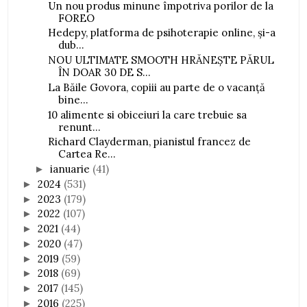
Un nou produs minune împotriva porilor de la
FOREO
Hedepy, platforma de psihoterapie online, și-a
dub...
NOU ULTIMATE SMOOTH HRĂNEŞTE PĂRUL
ÎN DOAR 30 DE S...
La Băile Govora, copiii au parte de o vacanță
bine...
10 alimente si obiceiuri la care trebuie sa
renunt...
Richard Clayderman, pianistul francez de
Cartea Re...
ianuarie
(41)
►
2024
(531)
►
2023
(179)
►
2022
(107)
►
2021
(44)
►
2020
(47)
►
2019
(59)
►
2018
(69)
►
2017
(145)
►
2016
(225)
►