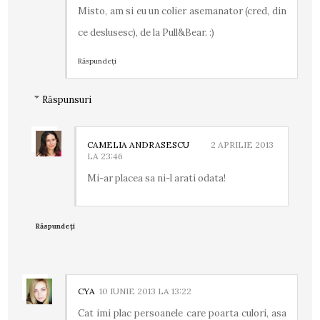
Misto, am si eu un colier asemanator (cred, din
ce deslusesc), de la Pull&Bear. :)
Răspundeți
Răspunsuri
CAMELIA ANDRASESCU
2 APRILIE 2013
LA 23:46
Mi-ar placea sa ni-l arati odata!
Răspundeți
CYA
10 IUNIE 2013 LA 13:22
Cat imi plac persoanele care poarta culori, asa