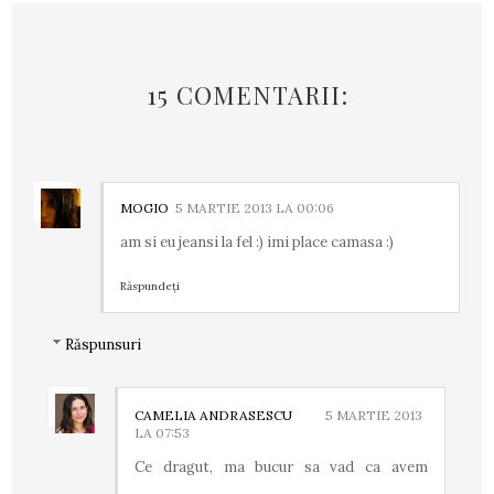
15 COMENTARII:
MOGIO
5 MARTIE 2013 LA 00:06
am si eu jeansi la fel :) imi place camasa :)
Răspundeți
Răspunsuri
CAMELIA ANDRASESCU
5 MARTIE 2013
LA 07:53
Ce dragut, ma bucur sa vad ca avem