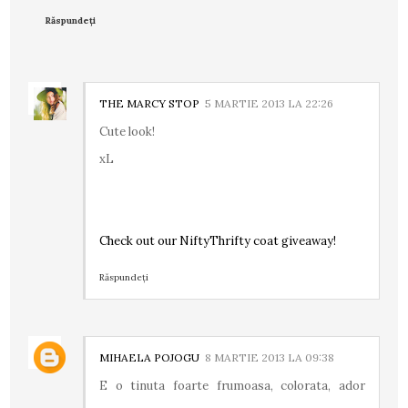
Răspundeți
THE MARCY STOP
5 MARTIE 2013 LA 22:26
Cute look!
xL
Check out our NiftyThrifty coat giveaway!
Răspundeți
MIHAELA POJOGU
8 MARTIE 2013 LA 09:38
E o tinuta foarte frumoasa, colorata, ador