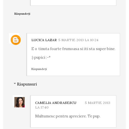
Răspundeți
LUCICA LAZAR
5 MARTIE 2013 LA 10:24
E o tinuta foarte frumoasa si iti sta super bine.
:) pupici :-*
Răspundeți
Răspunsuri
CAMELIA ANDRASESCU
5 MARTIE 2013
LA 17:40
Multumesc pentru apreciere. Te pup.