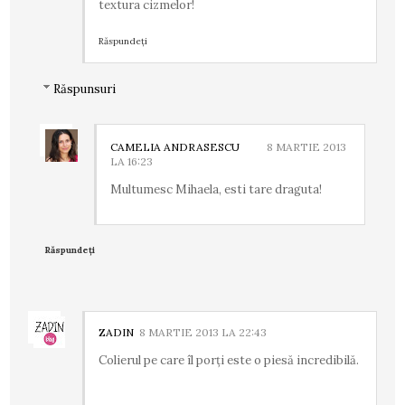
textura cizmelor!
Răspundeți
Răspunsuri
CAMELIA ANDRASESCU
8 MARTIE 2013
LA 16:23
Multumesc Mihaela, esti tare draguta!
Răspundeți
ZADIN
8 MARTIE 2013 LA 22:43
Colierul pe care îl porţi este o piesă incredibilă.