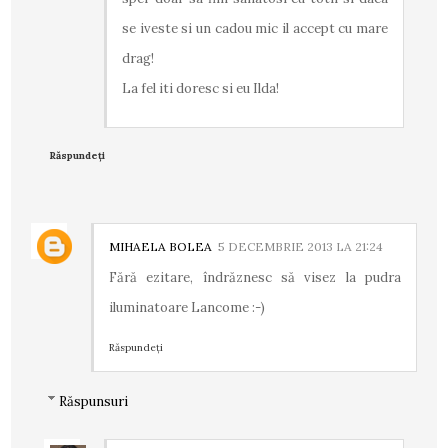
se iveste si un cadou mic il accept cu mare
drag!
La fel iti doresc si eu Ilda!
Răspundeți
MIHAELA BOLEA
5 DECEMBRIE 2013 LA 21:24
Fără ezitare, îndrăznesc să visez la pudra
iluminatoare Lancome :-)
Răspundeți
Răspunsuri