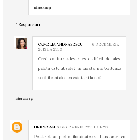
Răspundeți
Răspunsuri
CAMELIA ANDRASESCU
6 DECEMBRIE
2013 LA 21:50
Cred ca intr-adevar este dificil de ales,
paleta este absolut minunata, ma tenteaza
teribil mai ales ca exista si la noi!
Răspundeți
UNKNOWN
6 DECEMBRIE 2013 LA 14:23
Poate doar pudra iluminatoare Lancome, cu