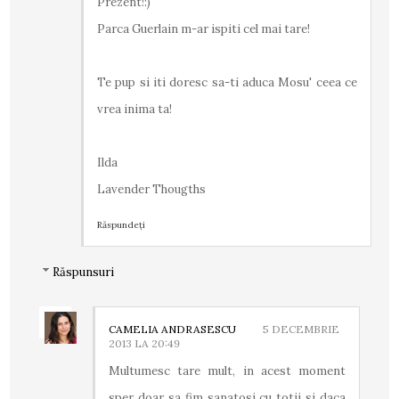
Prezent!:)
Parca Guerlain m-ar ispiti cel mai tare!
Te pup si iti doresc sa-ti aduca Mosu' ceea ce
vrea inima ta!
Ilda
Lavender Thougths
Răspundeți
Răspunsuri
CAMELIA ANDRASESCU
5 DECEMBRIE
2013 LA 20:49
Multumesc tare mult, in acest moment
sper doar sa fim sanatosi cu totii si daca