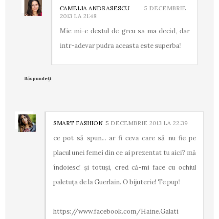
CAMELIA ANDRASESCU
5 DECEMBRIE
2013 LA 21:48
Mie mi-e destul de greu sa ma decid, dar
intr-adevar pudra aceasta este superba!
Răspundeți
SMART FASHION
5 DECEMBRIE 2013 LA 22:39
ce pot să spun... ar fi ceva care să nu fie pe
placul unei femei din ce ai prezentat tu aici? mă
îndoiesc! și totuși, cred că-mi face cu ochiul
paletuța de la Guerlain. O bijuterie! Te pup!
https://www.facebook.com/Haine.Galati