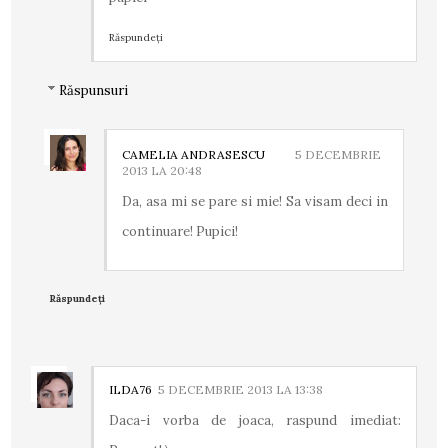
Răspundeți
Răspunsuri
CAMELIA ANDRASESCU
5 DECEMBRIE
2013 LA 20:48
Da, asa mi se pare si mie! Sa visam deci in
continuare! Pupici!
Răspundeți
ILDA76
5 DECEMBRIE 2013 LA 13:38
Daca-i vorba de joaca, raspund imediat: