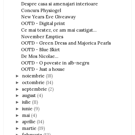
Despre casa si amenajari interioare
Concurs Physiogel
New Years Eve Giveaway
OOTD - Digital print
Ce mai testez, ce am mai castigat...
November Empties
OOTD - Green Dress and Majorica Pearls
OOTD - Blue Skirt
De Mos Nicolae...
OOTD - O poveste in alb-negru
OOTD - Just a house
noiembrie
(18)
►
octombrie
(14)
►
septembrie
(2)
►
august
(4)
►
iulie
(11)
►
iunie
(9)
►
mai
(4)
►
aprilie
(14)
►
martie
(19)
►
februarie
(13)
►