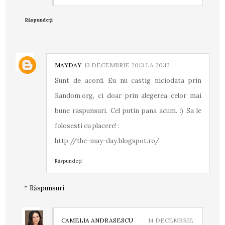
Răspundeți
MAYDAY
13 DECEMBRIE 2013 LA 20:12
Sunt de acord. Eu nu castig niciodata prin
Random.org, ci doar prin alegerea celor mai
bune raspunsuri. Cel putin pana acum. :) Sa le
folosesti cu placere! :
http://the-may-day.blogspot.ro/
Răspundeți
Răspunsuri
CAMELIA ANDRASESCU
14 DECEMBRIE