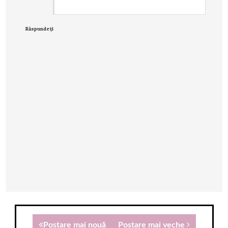
Răspundeți
Postare mai nouă
Postare mai veche