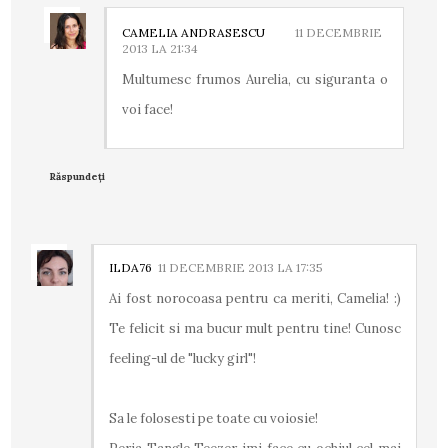
CAMELIA ANDRASESCU
11 DECEMBRIE
2013 LA 21:34
Multumesc frumos Aurelia, cu siguranta o
voi face!
Răspundeți
ILDA76
11 DECEMBRIE 2013 LA 17:35
Ai fost norocoasa pentru ca meriti, Camelia! :)
Te felicit si ma bucur mult pentru tine! Cunosc
feeling-ul de "lucky girl"!
Sa le folosesti pe toate cu voiosie!