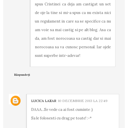
spus Cristinei ca deja am castigat un set
de oje la tine si mi-a spus ca nu exista nici
un regulament in care sa se specifice ca nu
am voie sa mai castig si pe alt blog. Asa ca
da, am fost norocoasa sa castig dar si mai
norocoasa sa va cunosc personal. Iar ojele
sunt superbe intr-adevar!
Răspundeți
LUCICA LAZAR
10 DECEMBRIE 2013 LA 22:49
DAAA...Se vede ca ai fost cuminte ;)
Sa le folosesti cu drag pe toate! :-*