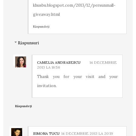
khusbu.blogspot.com/2013/12/persunmall-
giveaway.html
Răspundeți
Răspunsuri
CAMELIA ANDRASESCU
14 DECEMBRIE
2013 LA 16:56
Thank you for your visit and your
invitation.
Răspundeți
SIMONA TUCU
14 DECEMBRIE 2013 LA 20:19