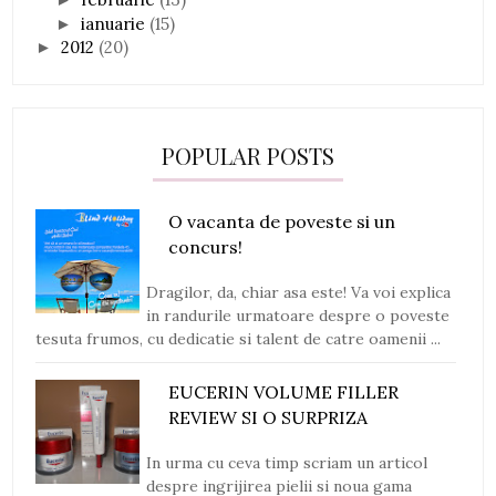
ianuarie
(15)
►
2012
(20)
►
POPULAR POSTS
O vacanta de poveste si un
concurs!
Dragilor, da, chiar asa este! Va voi explica
in randurile urmatoare despre o poveste
tesuta frumos, cu dedicatie si talent de catre oamenii ...
EUCERIN VOLUME FILLER
REVIEW SI O SURPRIZA
In urma cu ceva timp scriam un articol
despre ingrijirea pielii si noua gama