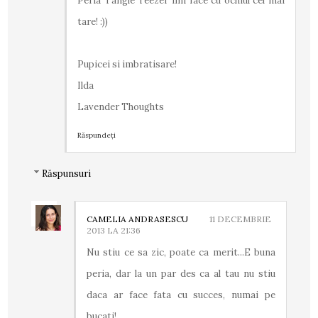
Peria Tangle Teezer imi face cu ochiul cel mai
tare! :))
Pupicei si imbratisare!
Ilda
Lavender Thoughts
Răspundeți
Răspunsuri
CAMELIA ANDRASESCU
11 DECEMBRIE
2013 LA 21:36
Nu stiu ce sa zic, poate ca merit...E buna
peria, dar la un par des ca al tau nu stiu
daca ar face fata cu succes, numai pe
bucati!