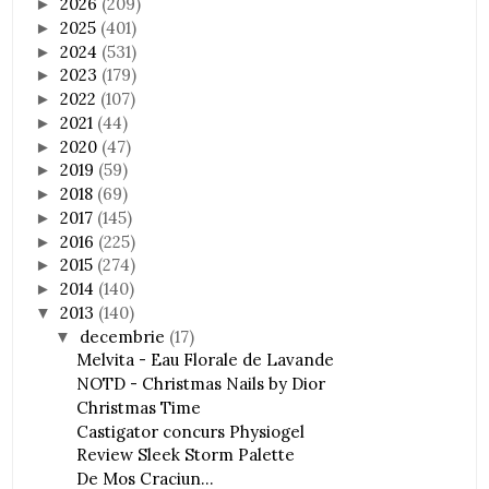
2026
(209)
►
2025
(401)
►
2024
(531)
►
2023
(179)
►
2022
(107)
►
2021
(44)
►
2020
(47)
►
2019
(59)
►
2018
(69)
►
2017
(145)
►
2016
(225)
►
2015
(274)
►
2014
(140)
►
2013
(140)
▼
decembrie
(17)
▼
Melvita - Eau Florale de Lavande
NOTD - Christmas Nails by Dior
Christmas Time
Castigator concurs Physiogel
Review Sleek Storm Palette
De Mos Craciun...