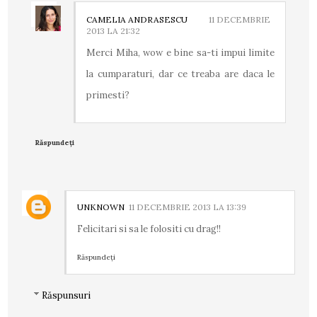
CAMELIA ANDRASESCU
11 DECEMBRIE
2013 LA 21:32
Merci Miha, wow e bine sa-ti impui limite
la cumparaturi, dar ce treaba are daca le
primesti?
Răspundeți
UNKNOWN
11 DECEMBRIE 2013 LA 13:39
Felicitari si sa le folositi cu drag!!
Răspundeți
Răspunsuri