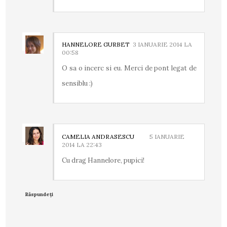
HANNELORE GURBET
3 IANUARIE 2014 LA
00:58
O sa o incerc si eu. Merci de pont legat de
sensiblu :)
CAMELIA ANDRASESCU
5 IANUARIE
2014 LA 22:43
Cu drag Hannelore, pupici!
Răspundeți