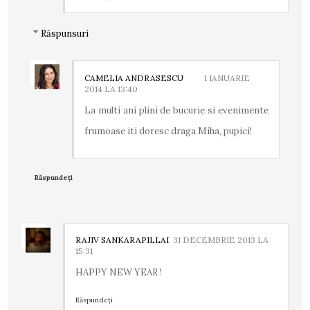
Răspunsuri
CAMELIA ANDRASESCU
1 IANUARIE
2014 LA 13:40
La multi ani plini de bucurie si evenimente
frumoase iti doresc draga Miha, pupici!
Răspundeți
RAJIV SANKARAPILLAI
31 DECEMBRIE 2013 LA
15:31
HAPPY NEW YEAR !
Răspundeți