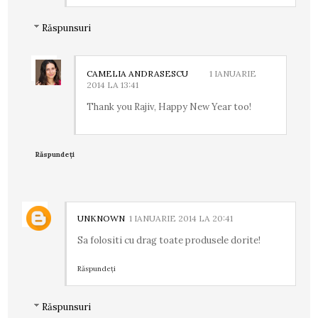
Răspunsuri
CAMELIA ANDRASESCU
1 IANUARIE
2014 LA 13:41
Thank you Rajiv, Happy New Year too!
Răspundeți
UNKNOWN
1 IANUARIE 2014 LA 20:41
Sa folositi cu drag toate produsele dorite!
Răspundeți
Răspunsuri