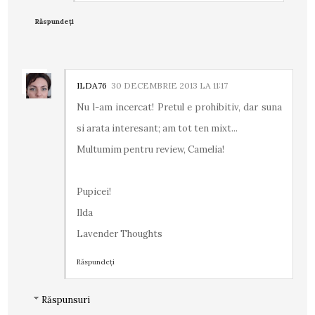
Răspundeți
ILDA76
30 DECEMBRIE 2013 LA 11:17
Nu l-am incercat! Pretul e prohibitiv, dar suna
si arata interesant; am tot ten mixt...
Multumim pentru review, Camelia!
Pupicei!
Ilda
Lavender Thoughts
Răspundeți
Răspunsuri