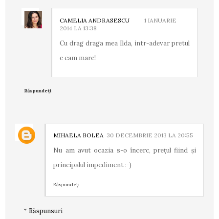
CAMELIA ANDRASESCU
1 IANUARIE
2014 LA 13:38
Cu drag draga mea Ilda, intr-adevar pretul
e cam mare!
Răspundeți
MIHAELA BOLEA
30 DECEMBRIE 2013 LA 20:55
Nu am avut ocazia s-o încerc, preţul fiind şi
principalul impediment :-)
Răspundeți
Răspunsuri