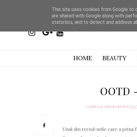
This site uses cookies from Google to de
are shared with Google along with perfo
statistics, and to detect and address a
HOME
BEAUTY
OOTD - 
CAMELIA ANDRASESCU
12/
Unul din trend-urile care a prins fo