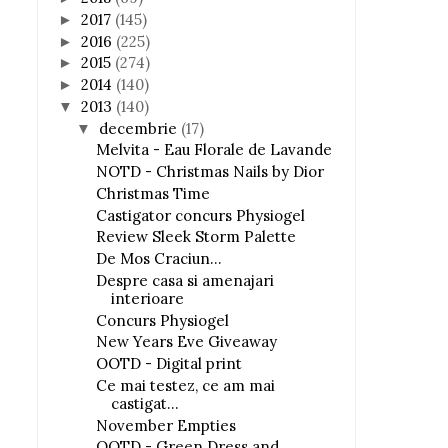
2017
(145)
►
2016
(225)
►
2015
(274)
►
2014
(140)
►
2013
(140)
▼
decembrie
(17)
▼
Melvita - Eau Florale de Lavande
NOTD - Christmas Nails by Dior
Christmas Time
Castigator concurs Physiogel
Review Sleek Storm Palette
De Mos Craciun...
Despre casa si amenajari
interioare
Concurs Physiogel
New Years Eve Giveaway
OOTD - Digital print
Ce mai testez, ce am mai
castigat...
November Empties
OOTD - Green Dress and