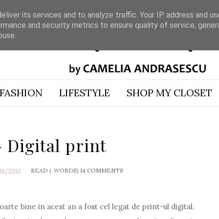
liver its services and to analyze traffic. Your IP address and u
rmance and security metrics to ensure quality of service, gene
buse.
FASHION
LIFESTYLE
SHOP MY CLOSET
Digital print
14/2013
READ (
WORDS)
14 COMMENTS
arte bine in acest an a fost cel legat de print-ul digital.