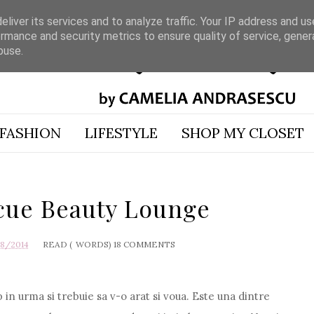
liver its services and to analyze traffic. Your IP address and u
rmance and security metrics to ensure quality of service, gene
buse.
FASHION
LIFESTYLE
SHOP MY CLOSET
cue Beauty Lounge
18/2014
READ (
WORDS)
18 COMMENTS
 in urma si trebuie sa v-o arat si voua. Este una dintre