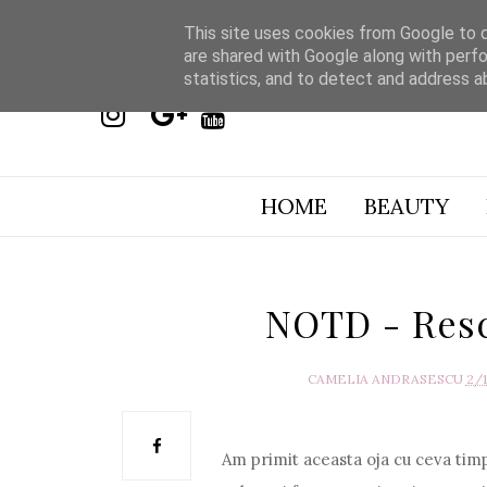
This site uses cookies from Google to de
are shared with Google along with perfo
statistics, and to detect and address a
HOME
BEAUTY
NOTD - Res
CAMELIA ANDRASESCU
2/
Am primit aceasta oja cu ceva timp