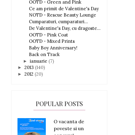
OOTD - Green and Pink
Ce am primit de Valentine's Day
NOTD - Rescue Beauty Lounge
Cumparaturi, cumparaturi...
De Valentine's Day, cu dragoste...
OOTD - Pink Coat
OOTD - Mixed Prints
Baby Boy Anniversary!
Back on Track
ianuarie
(7)
►
2013
(140)
►
2012
(20)
►
POPULAR POSTS
O vacanta de
poveste si un