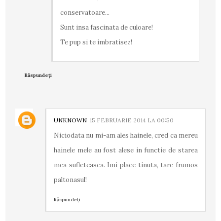
conservatoare...
Sunt insa fascinata de culoare!
Te pup si te imbratisez!
Răspundeți
UNKNOWN
15 FEBRUARIE 2014 LA 00:50
Niciodata nu mi-am ales hainele, cred ca mereu
hainele mele au fost alese in functie de starea
mea sufleteasca. Imi place tinuta, tare frumos
paltonasul!
Răspundeți