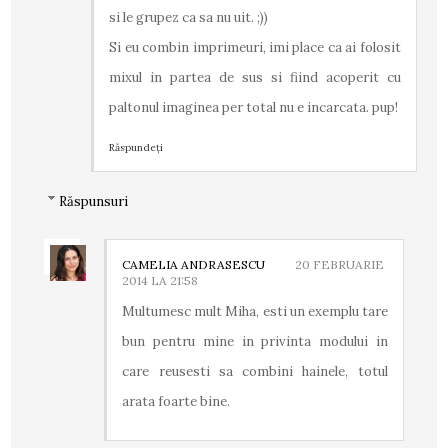
si le grupez ca sa nu uit. ;))
Si eu combin imprimeuri, imi place ca ai folosit
mixul in partea de sus si fiind acoperit cu
paltonul imaginea per total nu e incarcata. pup!
Răspundeți
Răspunsuri
CAMELIA ANDRASESCU
20 FEBRUARIE
2014 LA 21:58
Multumesc mult Miha, esti un exemplu tare
bun pentru mine in privinta modului in
care reusesti sa combini hainele, totul
arata foarte bine.