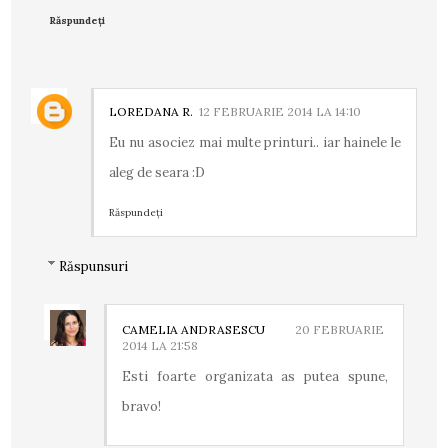
Răspundeți
LOREDANA R.
12 FEBRUARIE 2014 LA 14:10
Eu nu asociez mai multe printuri.. iar hainele le
aleg de seara :D
Răspundeți
Răspunsuri
CAMELIA ANDRASESCU
20 FEBRUARIE
2014 LA 21:58
Esti foarte organizata as putea spune,
bravo!