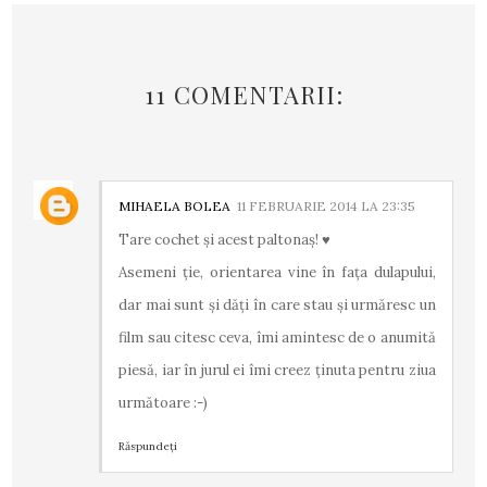
11 COMENTARII:
MIHAELA BOLEA
11 FEBRUARIE 2014 LA 23:35
Tare cochet şi acest paltonaş! ♥
Asemeni ţie, orientarea vine în faţa dulapului,
dar mai sunt şi dăţi în care stau şi urmăresc un
film sau citesc ceva, îmi amintesc de o anumită
piesă, iar în jurul ei îmi creez ţinuta pentru ziua
următoare :-)
Răspundeți