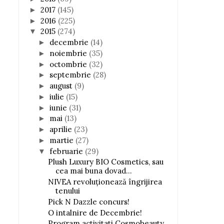
2017
(145)
►
2016
(225)
►
2015
(274)
▼
decembrie
(14)
►
noiembrie
(35)
►
octombrie
(32)
►
septembrie
(28)
►
august
(9)
►
iulie
(15)
►
iunie
(31)
►
mai
(13)
►
aprilie
(23)
►
martie
(27)
►
februarie
(29)
▼
Plush Luxury BIO Cosmetics, sau
cea mai buna dovad...
NIVEA revoluţionează îngrijirea
tenului
Pick N Dazzle concurs!
O intalnire de Decembrie!
Program activitati Cosmobeauty