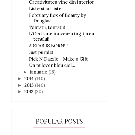
Creativitatea vine din interior
Liste si iar liste!
February Box of Beauty by
Douglas!
Tentatii, tentatii!
L'Occitane inoveaza ingrijirea
tenului!
A STAR IS BORN!!!
Just purple!
Pick N Dazzle - Make a Gift
Un pulover bleu ciel...
ianuarie
(18)
►
2014
(140)
►
2013
(140)
►
2012
(20)
►
POPULAR POSTS