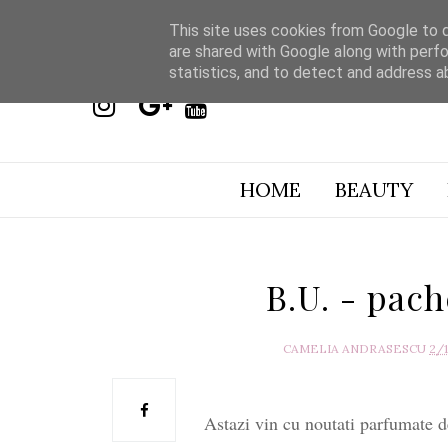
This site uses cookies from Google to de
are shared with Google along with perfo
statistics, and to detect and address a
HOME
BEAUTY
B.U. - pac
CAMELIA ANDRASESCU
2/
Astazi vin cu noutati parfumate d