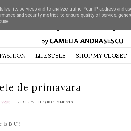
liver its services and to analyze traffic. Your IP address and u
rmance and security metrics to ensure quality of service, gene
buse.
FASHION
LIFESTYLE
SHOP MY CLOSET
hete de primavara
17/2015
READ (
WORDS)
10 COMMENTS
e la B.U.!