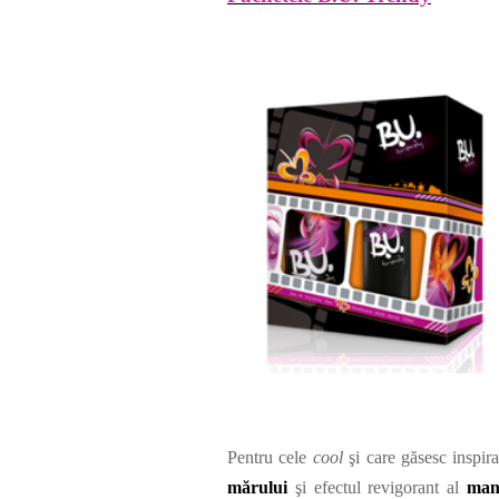
Pentru cele
cool
şi care găsesc inspir
mărului
şi efectul revigorant al
man