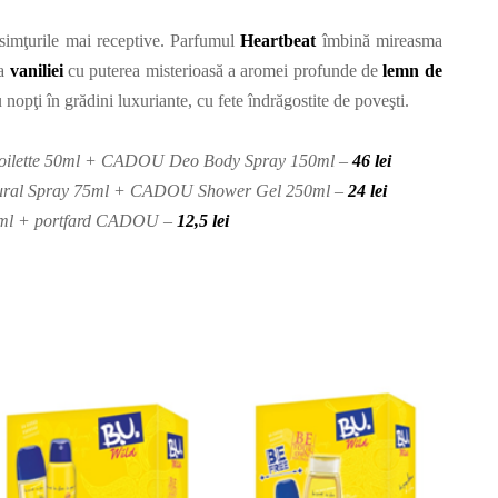
 simţurile mai receptive. Parfumul
Heartbeat
îmbină mireasma
 a
vaniliei
cu puterea misterioasă a aromei profunde de
lemn de
 nopţi în grădini luxuriante, cu fete îndrăgostite de poveşti.
 Toilette 50ml + CADOU Deo Body Spray 150ml –
46 lei
tural Spray 75ml + CADOU Shower Gel 250ml –
24 lei
0ml + portfard CADOU –
12,5 lei