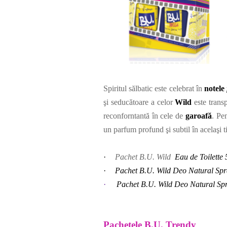
Spiritul sălbatic este celebrat în
notele
şi seducătoare a celor
Wild
este trans
reconforntantă în cele de
garoafă
. Pe
un parfum profund şi subtil în acelaşi 
·
Pachet B.U. Wild
Eau de Toilett
·
Pachet B.U. Wild Deo Natural S
·
Pachet B.U. Wild Deo Natural 
Pachetele
B.U. Trendy