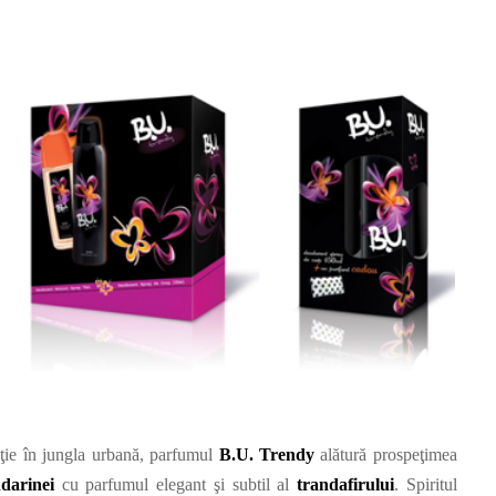
aţie în jungla urbană, parfumul
B.U. Trendy
alătură prospeţimea
darinei
cu parfumul elegant şi subtil al
trandafirului
. Spiritul