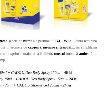
fresh
şi cele de
nufăr
ale parfumului
B.U. Wild
. Latura feminină
pusă în aromele de
căpşună, iasomie şi trandafir
, iar simplitatea
ntru a exprima curajul de a fi diferit,
moscul
îmbracă
ambra
într-
timp.
e 50ml + CADOU Deo Body Spray 150ml
–
46 lei
pray 75ml + CADOU Deo Body Spray 150ml
–
24 lei
Spray 75ml + CADOU Shower Gel 250ml
–
24 lei