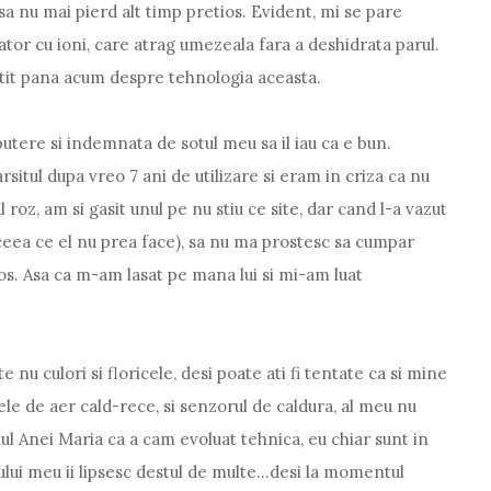
sa nu mai pierd alt timp pretios. Evident, mi se pare
tor cu ioni, care atrag umezeala fara a deshidrata parul.
itit pana acum despre tehnologia aceasta.
putere si indemnata de sotul meu sa il iau ca e bun.
rsitul dupa vreo 7 ani de utilizare si eram in criza ca nu
 roz, am si gasit unul pe nu stiu ce site, dar cand l-a vazut
ceea ce el nu prea face), sa nu ma prostesc sa cumpar
olos. Asa ca m-am lasat pe mana lui si mi-am luat
 nu culori si floricele, desi poate ati fi tentate ca si mine
ele de aer cald-rece, si senzorul de caldura, al meu nu
lul Anei Maria ca a cam evoluat tehnica, eu chiar sunt in
ului meu ii lipsesc destul de multe...desi la momentul