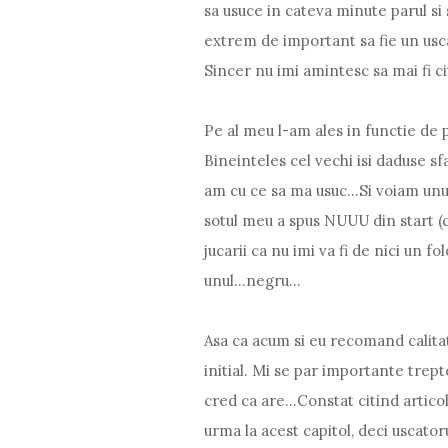
sa usuce in cateva minute parul si 
extrem de important sa fie un usca
Sincer nu imi amintesc sa mai fi c
Pe al meu l-am ales in functie de 
Bineinteles cel vechi isi daduse sfa
am cu ce sa ma usuc...Si voiam unul
sotul meu a spus NUUU din start (
jucarii ca nu imi va fi de nici un f
unul...negru...
Asa ca acum si eu recomand calitate
initial. Mi se par importante trept
cred ca are...Constat citind artico
urma la acest capitol, deci uscator