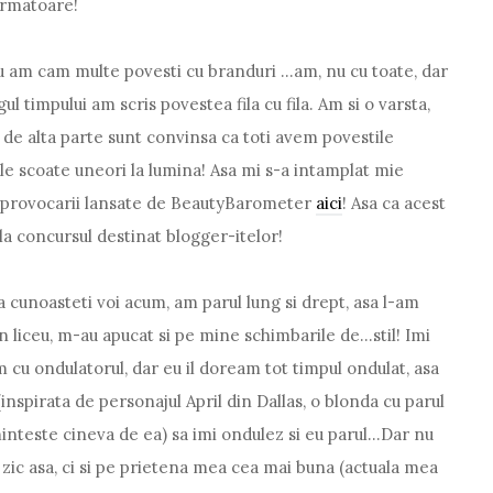
urmatoare!
 am cam multe povesti cu branduri ...am, nu cu toate, dar
l timpului am scris povestea fila cu fila. Am si o varsta,
de alta parte sunt convinsa ca toti avem povestile
le scoate uneori la lumina! Asa mi s-a intamplat mie
 provocarii lansate de BeautyBarometer
aici
! Asa ca acest
la concursul destinat blogger-itelor!
 cunoasteti voi acum, am parul lung si drept, asa l-am
n liceu, m-au apucat si pe mine schimbarile de...stil! Imi
cu ondulatorul, dar eu il doream tot timpul ondulat, asa
nspirata de personajul April din Dallas, o blonda cu parul
aminteste cineva de ea) sa imi ondulez si eu parul...Dar nu
zic asa, ci si pe prietena mea cea mai buna (actuala mea