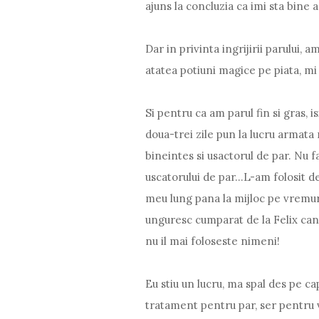
ajuns la concluzia ca imi sta bine 
Dar in privinta ingrijirii parului, a
atatea potiuni magice pe piata, mi
Si pentru ca am parul fin si gras, i
doua-trei zile pun la lucru armata
bineintes si usactorul de par. Nu f
uscatorului de par...L-am folosit 
meu lung pana la mijloc pe vremuri
unguresc cumparat de la Felix cand
nu il mai foloseste nimeni!
Eu stiu un lucru, ma spal des pe c
tratament pentru par, ser pentru 