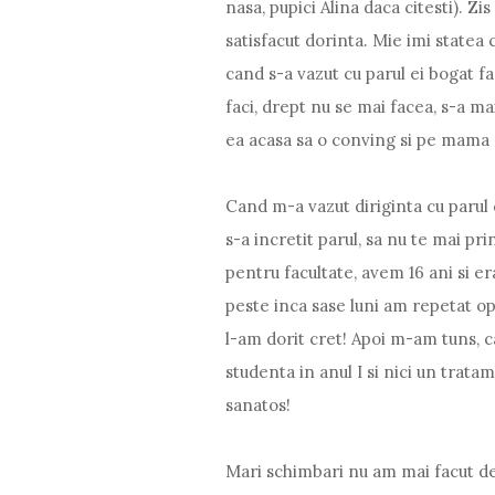
nasa, pupici Alina daca citesti). Z
satisfacut dorinta. Mie imi statea c
cand s-a vazut cu parul ei bogat fac
faci, drept nu se mai facea, s-a m
ea acasa sa o conving si pe mama ei 
Cand m-a vazut diriginta cu parul c
s-a incretit parul, sa nu te mai pr
pentru facultate, avem 16 ani si era
peste inca sase luni am repetat op
l-am dorit cret! Apoi m-am tuns, 
studenta in anul I si nici un trata
sanatos!
Mari schimbari nu am mai facut de 