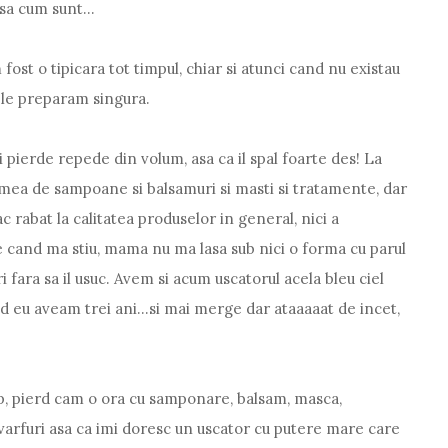
asa cum sunt...
m fost o tipicara tot timpul, chiar si atunci cand nu existau
 le preparam singura.
si pierde repede din volum, asa ca il spal foarte des! La
 mea de sampoane si balsamuri si masti si tratamente, dar
ac rabat la calitatea produselor in general, nici a
de cand ma stiu, mama nu ma lasa sub nici o forma cu parul
 fara sa il usuc. Avem si acum uscatorul acela bleu ciel
 eu aveam trei ani...si mai merge dar ataaaaat de incet,
ap, pierd cam o ora cu samponare, balsam, masca,
varfuri asa ca imi doresc un uscator cu putere mare care