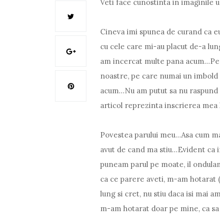
Veti face cunostinta in imaginile 
Cineva imi spunea de curand ca eu
cu cele care mi-au placut de-a lungu
am incercat multe pana acum...Pe 
noastre, pe care numai un imbold 
acum...Nu am putut sa nu raspund
articol reprezinta inscrierea mea 
Povestea parului meu...Asa cum ma
avut de cand ma stiu...Evident ca i
puneam parul pe moate, il ondulam 
ca ce parere aveti, m-am hotarat (i
lung si cret, nu stiu daca isi mai 
m-am hotarat doar pe mine, ca sa 