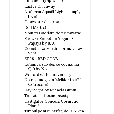
Cum imi ingrijesc parul...
Easter Giveaway
Ivatherm Aquafil Light - simply
love!
O poveste de iarna...
De 1 Martie!
Noutati Guerlain de primavara!
Shower Smoothie Yogurt +
Papaya by B.U.
Colectia La Martina primavara-
vara
STR8 - RED CODE
Lotiunea sub dus cu coenzima
Q10 by Nivea!
Wolford 65th anniversary!
Un nou magazin Melkior in AFI
Cotroceni!
Day2Night by Mihaela Gurau
Tentatii la Cosmobeauty!
Castigator Concurs Cosmetic
Plant!
Timpul pentru rasfat, de la Nivea