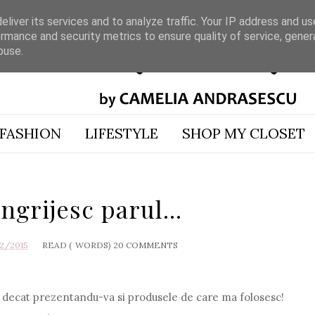
liver its services and to analyze traffic. Your IP address and u
rmance and security metrics to ensure quality of service, gene
buse.
FASHION
LIFESTYLE
SHOP MY CLOSET
grijesc parul...
2/2015
READ (
WORDS)
20 COMMENTS
 decat prezentandu-va si produsele de care ma folosesc!