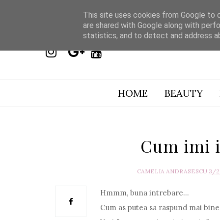
This site uses cookies from Google to de
are shared with Google along with perfo
statistics, and to detect and address a
HOME
BEAUTY
Cum imi in
CAMELIA ANDRASESCU
3/2
Hmmm, buna intrebare...
Cum as putea sa raspund mai bine