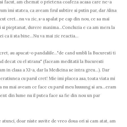
is si facut, am chemat o prietena coafeza acasa care ne-a
um imi statea, ca aveam firul subtire si putin par, dar Alina
ut cret...nu va zic, s-a spalat pe cap din nou, ce sa mai
ai si pieptanat, durere maxima...Concluzia e ca am mers la
ca ii sta bine...Nu va mai zic reactia...
ret, au apucat-o pandaliile..."de cand umbli la Bucuresti ti
ind decat cu el strans" (faceam meditatii la Bucuresti
m in clasa a XI-a, dar la Medicina se intra greu...). Dar
eratiunea cu parul cret! Mie imi placea asa, toata viata mi
ca nu mai aveam ce face cu parul meu luuuung si ars...eram
ment din lume nu il putea face sa fie din nou un par
atunci, doar niste suvite de vreo doua ori si cam atat, am