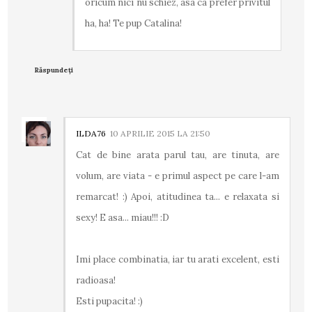
oricum nici nu schiez, asa ca prefer privitul
ha, ha! Te pup Catalina!
Răspundeți
ILDA76
10 APRILIE 2015 LA 21:50
Cat de bine arata parul tau, are tinuta, are
volum, are viata - e primul aspect pe care l-am
remarcat! :) Apoi, atitudinea ta... e relaxata si
sexy! E asa... miau!!! :D
Imi place combinatia, iar tu arati excelent, esti
radioasa!
Esti pupacita! :)