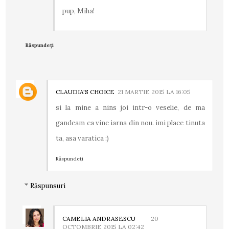
pup, Miha!
Răspundeți
CLAUDIA'S CHOICE
21 MARTIE 2015 LA 16:05
si la mine a nins joi intr-o veselie, de ma
gandeam ca vine iarna din nou. imi place tinuta
ta, asa varatica :)
Răspundeți
Răspunsuri
CAMELIA ANDRASESCU
20
OCTOMBRIE 2015 LA 02:42