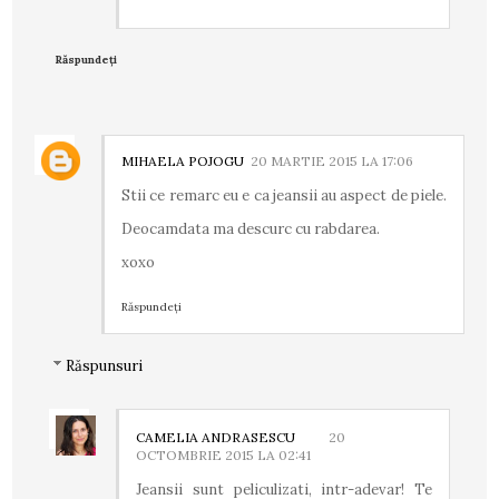
Răspundeți
MIHAELA POJOGU
20 MARTIE 2015 LA 17:06
Stii ce remarc eu e ca jeansii au aspect de piele.
Deocamdata ma descurc cu rabdarea.
xoxo
Răspundeți
Răspunsuri
CAMELIA ANDRASESCU
20
OCTOMBRIE 2015 LA 02:41
Jeansii sunt peliculizati, intr-adevar! Te