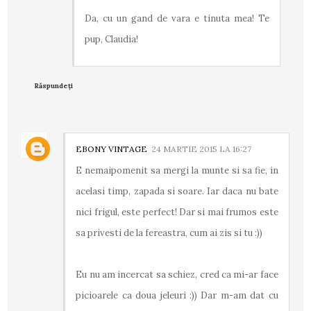
Da, cu un gand de vara e tinuta mea! Te
pup, Claudia!
Răspundeți
EBONY VINTAGE
24 MARTIE 2015 LA 16:27
E nemaipomenit sa mergi la munte si sa fie, in
acelasi timp, zapada si soare. Iar daca nu bate
nici frigul, este perfect! Dar si mai frumos este
sa privesti de la fereastra, cum ai zis si tu :))
Eu nu am incercat sa schiez, cred ca mi-ar face
picioarele ca doua jeleuri :)) Dar m-am dat cu