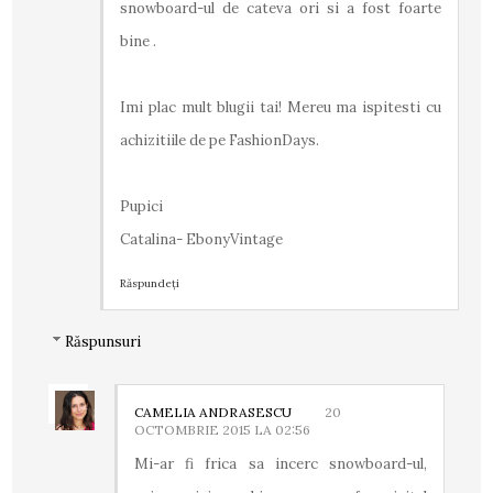
snowboard-ul de cateva ori si a fost foarte
bine .
Imi plac mult blugii tai! Mereu ma ispitesti cu
achizitiile de pe FashionDays.
Pupici
Catalina- EbonyVintage
Răspundeți
Răspunsuri
CAMELIA ANDRASESCU
20
OCTOMBRIE 2015 LA 02:56
Mi-ar fi frica sa incerc snowboard-ul,