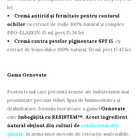
lei
• Cremă antirid şi fermitate pentru conturul
ochilor
cu extract de rodie 100% natural şi complex
PRO-ELASKIN, 15 ml, preţ 15.36 lei
• Cremă contra petelor pigmentare SPF 15
, cu
extract de lemn dulce 100% natural, 50 ml, preţ 17.45 lei
Gama Genovate
Pentru tenul care prezintă semne ale îmbătrânirii mai
pronunţate precum riduri, lipsa de luminozitatea şi
deshidratare, formula inovatoare a gamei
Genovate
este
îmbogăţită cu RESISTEM™. Acest ingredient
natural obţinut din culturi de
celule stem din
plante
, în urma unor metode de extracţie sustenabile,