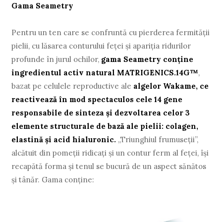
Gama Seametry
Pentru un ten care se confruntă cu pierderea fermităţii
pielii, cu lăsarea conturului feţei şi apariţia ridurilor
profunde în jurul ochilor,
gama Seametry
conţine
ingredientul activ natural MATRIGENICS.14G™
,
bazat pe celulele reproductive ale
algelor Wakame, ce
reactivează în mod spectaculos cele 14 gene
responsabile de sinteza şi dezvoltarea celor 3
elemente structurale de bază ale pielii: colagen,
elastină şi acid hialuronic.
„Triunghiul frumuseţii”,
alcătuit din pomeţii ridicaţi şi un contur ferm al feţei, îşi
recapătă forma şi tenul se bucură de un aspect sănătos
şi tânăr. Gama conţine: