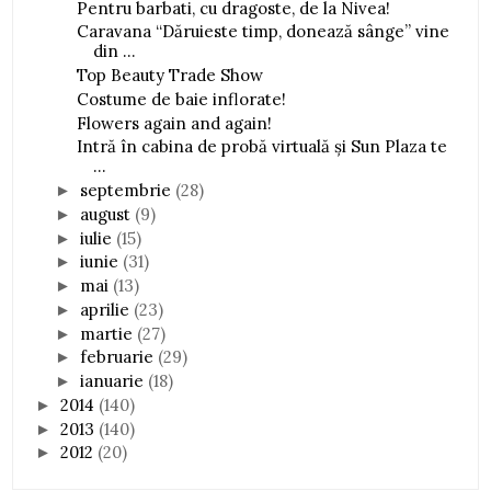
Pentru barbati, cu dragoste, de la Nivea!
Caravana “Dăruieste timp, donează sânge” vine
din ...
Top Beauty Trade Show
Costume de baie inflorate!
Flowers again and again!
Intră în cabina de probă virtuală şi Sun Plaza te
...
septembrie
(28)
►
august
(9)
►
iulie
(15)
►
iunie
(31)
►
mai
(13)
►
aprilie
(23)
►
martie
(27)
►
februarie
(29)
►
ianuarie
(18)
►
2014
(140)
►
2013
(140)
►
2012
(20)
►