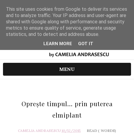
This site uses cookies from Google to deliver its services
and to analyze traffic. Your IP address and user-agent are
shared with Google along with performance and security
metrics to ensure quality of service, generate usage
statistics, and to detect and address abuse.
LEARN MORE
GOT IT
MENU
Opreşte timpul... prin puterea
elmiplant
CAMELIA ANDRASESCU
10/12/2015
READ (
WORDS)