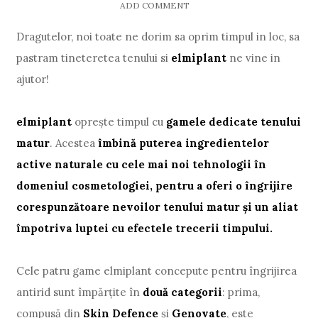
ADD COMMENT
Dragutelor, noi toate ne dorim sa oprim timpul in loc, sa
pastram tineteretea tenului si
elmiplant
ne vine in
ajutor!
elmiplant
opreşte timpul cu
gamele dedicate tenului
matur
. Acestea
îmbină puterea ingredientelor
active naturale cu cele mai noi tehnologii în
domeniul cosmetologiei, pentru a oferi o îngrijire
corespunzătoare nevoilor tenului matur şi un aliat
împotriva luptei cu efectele trecerii timpului.
Cele patru game elmiplant concepute pentru îngrijirea
antirid sunt împărţite în
două categorii
: prima,
compusă din
Skin Defence
şi
Genovate
, este