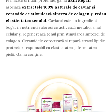
fermitate şi riduri profunde, gama
Skin Repair
asociază
extractele 100% naturale de caviar şi
ceramide ce stimulează sinteza de colagen şi redau
elasticitatea tenului
. Caviarul este un ingredient
bogat în nutrienţi valoroşi ce activează metabolismul
celular şi regenerează tenul prin stimularea sintezei de
colagen. Ceramidele corectează şi repară stratul lipidic
protector responsabil cu elasticitatea şi fermitatea
pielii. Gama conţine: