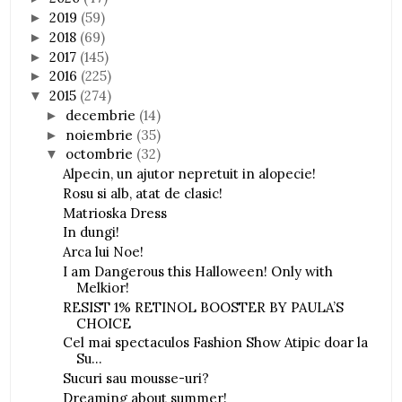
2019
(59)
►
2018
(69)
►
2017
(145)
►
2016
(225)
►
2015
(274)
▼
decembrie
(14)
►
noiembrie
(35)
►
octombrie
(32)
▼
Alpecin, un ajutor nepretuit in alopecie!
Rosu si alb, atat de clasic!
Matrioska Dress
In dungi!
Arca lui Noe!
I am Dangerous this Halloween! Only with
Melkior!
RESIST 1% RETINOL BOOSTER BY PAULA’S
CHOICE
Cel mai spectaculos Fashion Show Atipic doar la
Su...
Sucuri sau mousse-uri?
Dreaming about summer!