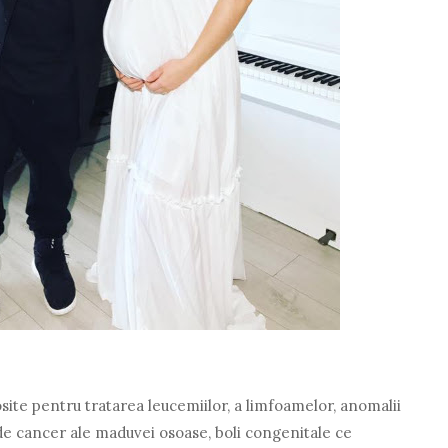
osite pentru tratarea leucemiilor, a limfoamelor, anomalii
i de cancer ale maduvei osoase, boli congenitale ce