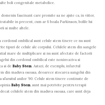
 alte boli congenitale metabolice.
domeniu fascinant care promite sa ne ajute ca, in viitor,
atabile in prezent, cum ar fi boala Parkinson, bolile lui
i si multe altele.
n cordonul ombilical sunt celule stem tinere ce nu sunt
rite tipuri de celule ale corpului. Celulele stem din sangele
tial mare de multiplicare si nu sunt afectate de factorii
gelui din cordonul ombilical este noninvaziva si
ta si de
Baby Stem
. Astazi, de exemplu, infarctul
tem din maduva osoasa, deoarece stocarea sangelui din
a sfarsitul anilor ’90. Celule stem tinere continute de
 opinia
Baby Stem
, sunt mai potrivite pentru terapii
 decat celulele stem din maduva osoasa, care sunt deja