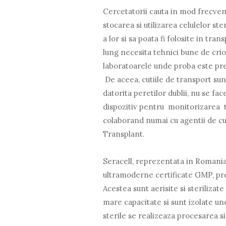
Cercetatorii cauta in mod frecvent
stocarea si utilizarea celulelor st
a lor si sa poata fi folosite in tr
lung necesita tehnici bune de crioc
laboratoarele unde proba este pre
De aceea, cutiile de transport su
datorita peretilor dublii, nu se fa
dispozitiv pentru monitorizarea t
colaborand numai cu agentii de cu
Transplant.
Seracell, reprezentata in Romani
ultramoderne certificate GMP, pre
Acestea sunt aerisite si sterilizate 
mare capacitate si sunt izolate u
sterile se realizeaza procesarea si