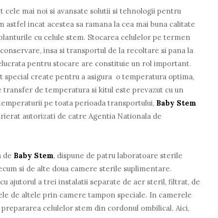
 cele mai noi si avansate solutii si tehnologii pentru
em astfel incat acestea sa ramana la cea mai buna calitate
ansplanturile cu celule stem. Stocarea celulelor pe termen
onservare, insa si transportul de la recoltare si pana la
lucrata pentru stocare are constituie un rol important.
nt special create pentru a asigura o temperatura optima,
ce transfer de temperatura si kitul este prevazut cu un
emperaturii pe toata perioada transportului,
Baby Stem
rierat autorizati de catre Agentia Nationala de
a de
Baby Stem
, dispune de patru laboratoare sterile
cum si de alte doua camere sterile suplimentare.
cu ajutorul a trei instalatii separate de aer steril, filtrat, de
nele de altele prin camere tampon speciale. In camerele
 prepararea celulelor stem din cordonul ombilical. Aici,