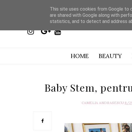
This site uses cookies from Google to de
are shared with Google along with perfo
statistics, and to detect and address a
HOME
BEAUTY
Baby Stem, pentru 
CAMELIA ANDRASESCU
8/2