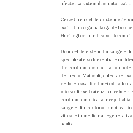
afecteaza sistemul imunitar cat si
Cercetarea celulelor stem este un 
sa tratam o gama larga de boli netr
Huntington, handicapuri locomotori
Doar celulele stem din sangele di
specializate si diferentiate in dife
din cordonul ombilical au un poten
de mediu. Mai mult, colectarea san
nedureroasa, fiind metoda adopta
miocardic se trateaza cu celule s
cordonul ombilical a inceput abia l
sangele din cordonul ombilical, in
viitoare in medicina regenerativa
adulte.