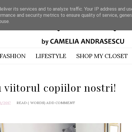
liver its services and to analyze traffic. Your IP address and u
rmance and security metrics to ensure quality of service, gene
buse.
FASHION
LIFESTYLE
SHOP MY CLOSET
viitorul copiilor nostri!
9/2017
READ (
WORDS)
ADD COMMENT