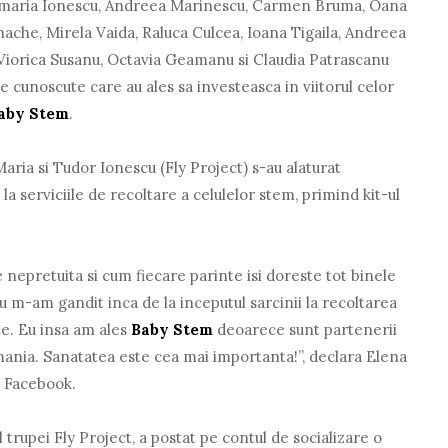
namaria Ionescu, Andreea Marinescu, Carmen Bruma, Oana
he, Mirela Vaida, Raluca Culcea, Ioana Tigaila, Andreea
Viorica Susanu, Octavia Geamanu si Claudia Patrascanu
 cunoscute care au ales sa investeasca in viitorul celor
aby Stem
.
ria si Tudor Ionescu (Fly Project) s-au alaturat
 la serviciile de recoltare a celulelor stem, primind kit-ul
 nepretuita si cum fiecare parinte isi doreste tot binele
 eu m-am gandit inca de la inceputul sarcinii la recoltarea
te. Eu insa am ales
Baby Stem
deoarece sunt partenerii
mania. Sanatatea este cea mai importanta!”, declara Elena
 Facebook.
 trupei Fly Project, a postat pe contul de socializare o