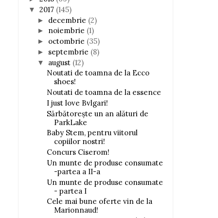
2017
(145)
▼
decembrie
(2)
►
noiembrie
(1)
►
octombrie
(35)
►
septembrie
(8)
►
august
(12)
▼
Noutati de toamna de la Ecco
shoes!
Noutati de toamna de la essence
I just love Bvlgari!
Sărbătorește un an alături de
ParkLake
Baby Stem, pentru viitorul
copiilor nostri!
Concurs Ciserom!
Un munte de produse consumate
-partea a II-a
Un munte de produse consumate
- partea I
Cele mai bune oferte vin de la
Marionnaud!