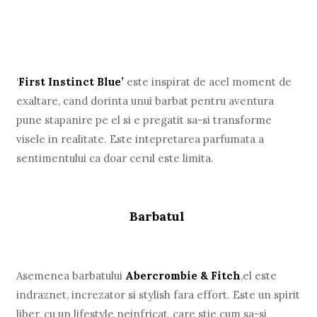
‘
First Instinct Blue’
este inspirat de acel moment de
exaltare, cand dorinta unui barbat pentru aventura
pune stapanire pe el si e pregatit sa-si transforme
visele in realitate. Este intepretarea parfumata a
sentimentului ca doar cerul este limita.
Barbatul
Asemenea barbatului
Abercrombie & Fitch
,el este
indraznet, increzator si stylish fara effort. Este un spirit
liber, cu un lifestyle neinfricat, care stie cum sa-si