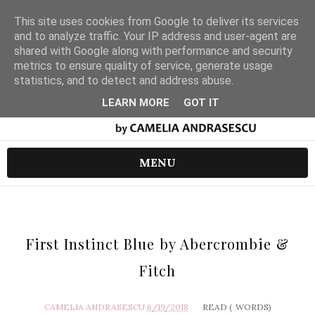
This site uses cookies from Google to deliver its services
and to analyze traffic. Your IP address and user-agent are
shared with Google along with performance and security
metrics to ensure quality of service, generate usage
statistics, and to detect and address abuse.
LEARN MORE
GOT IT
MENU
First Instinct Blue by Abercrombie &
Fitch
CAMELIA ANDRASESCU
6/19/2018
READ (
WORDS)