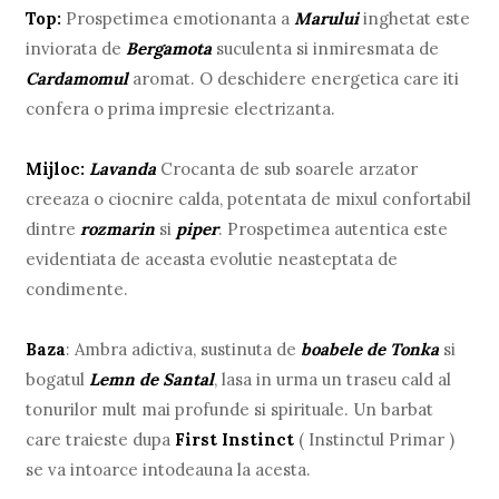
Top:
Prospetimea emotionanta a
Marului
inghetat este
inviorata de
Bergamota
suculenta si inmiresmata de
Cardamomul
aromat. O deschidere energetica care iti
confera o prima impresie electrizanta.
Mijloc:
Lavanda
Crocanta de sub soarele arzator
creeaza o ciocnire calda, potentata de mixul confortabil
dintre
rozmarin
si
piper
. Prospetimea autentica este
evidentiata de aceasta evolutie neasteptata de
condimente.
Baza
: Ambra adictiva, sustinuta de
boabele de Tonka
si
bogatul
Lemn de Santal
, lasa in urma un traseu cald al
tonurilor mult mai profunde si spirituale. Un barbat
care traieste dupa
First Instinct
( Instinctul Primar )
se va intoarce intodeauna la acesta.