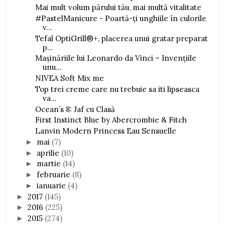
Mai mult volum părului tău, mai multă vitalitate
#PastelManicure - Poartă-ți unghiile în culorile
v...
Tefal OptiGrill®+, placerea unui gratar preparat
p...
Mașinăriile lui Leonardo da Vinci – Invențiile
unu...
NIVEA Soft Mix me
Top trei creme care nu trebuie sa iti lipseasca
va...
Ocean’s 8: Jaf cu Clasă
First Instinct Blue by Abercrombie & Fitch
Lanvin Modern Princess Eau Sensuelle
mai
(7)
►
aprilie
(10)
►
martie
(14)
►
februarie
(8)
►
ianuarie
(4)
►
2017
(145)
►
2016
(225)
►
2015
(274)
►