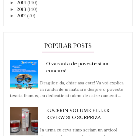
2014
(140)
►
2013
(140)
►
2012
(20)
►
POPULAR POSTS
O vacanta de poveste si un
concurs!
Dragilor, da, chiar asa este! Va voi explica
in randurile urmatoare despre o poveste
tesuta frumos, cu dedicatie si talent de catre oamenii ...
EUCERIN VOLUME FILLER
REVIEW SI O SURPRIZA
In urma cu ceva timp scriam un articol