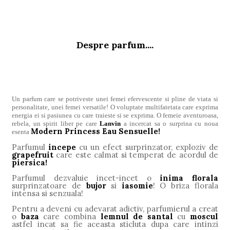
Despre parfum....
Un parfum care se potriveste unei femei efervescente si pline de viata si
personalitate, unei femei versatile! O voluptate multifatetata care exprima
energia ei si pasiunea cu care traieste si se exprima. O femeie aventuroasa,
rebela, un spirit liber pe care
Lanvin
a incercat sa o surprina cu noua
Modern Princess Eau Sensuelle!
esenta
Parfumul
incepe
cu un efect surprinzator, exploziv de
grapefruit
care este calmat si temperat de acordul de
piersica!
Parfumul dezvaluie incet-incet o
inima florala
surprinzatoare de
bujor
si
iasomie
! O briza florala
intensa si senzuala!
Pentru a deveni cu adevarat adictiv, parfumierul a creat
o
baza
care combina
lemnul de santal
cu
moscul
astfel incat sa fie aceasta sticluta dupa care intinzi