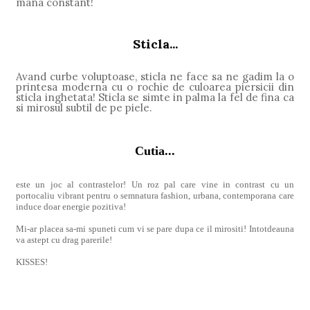
mana constant!
Sticla...
Avand curbe voluptoase, sticla ne face sa ne gadim la o
printesa moderna cu o rochie de culoarea piersicii din
sticla inghetata! Sticla se simte in palma la fel de fina ca
si mirosul subtil de pe piele.
Cutia...
este un joc al contrastelor! Un roz pal care vine in contrast cu un
portocaliu vibrant pentru o semnatura fashion, urbana, contemporana care
induce doar energie pozitiva!
Mi-ar placea sa-mi spuneti cum vi se pare dupa ce il mirositi! Intotdeauna
va astept cu drag parerile!
KISSES!