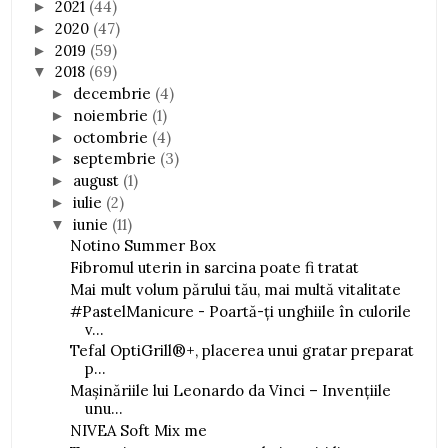
2021
(44)
►
2020
(47)
►
2019
(59)
►
2018
(69)
▼
decembrie
(4)
►
noiembrie
(1)
►
octombrie
(4)
►
septembrie
(3)
►
august
(1)
►
iulie
(2)
►
iunie
(11)
▼
Notino Summer Box
Fibromul uterin in sarcina poate fi tratat
Mai mult volum părului tău, mai multă vitalitate
#PastelManicure - Poartă-ți unghiile în culorile
v...
Tefal OptiGrill®+, placerea unui gratar preparat
p...
Mașinăriile lui Leonardo da Vinci – Invențiile
unu...
NIVEA Soft Mix me