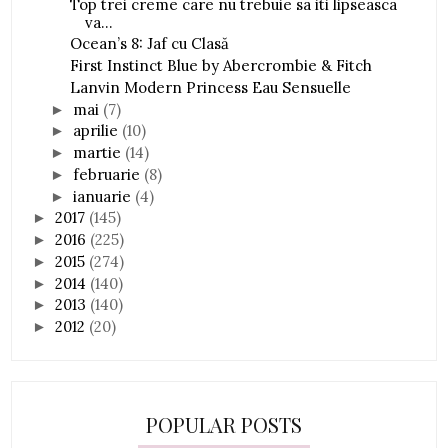
Top trei creme care nu trebuie sa iti lipseasca
va...
Ocean’s 8: Jaf cu Clasă
First Instinct Blue by Abercrombie & Fitch
Lanvin Modern Princess Eau Sensuelle
mai
(7)
►
aprilie
(10)
►
martie
(14)
►
februarie
(8)
►
ianuarie
(4)
►
2017
(145)
►
2016
(225)
►
2015
(274)
►
2014
(140)
►
2013
(140)
►
2012
(20)
►
POPULAR POSTS