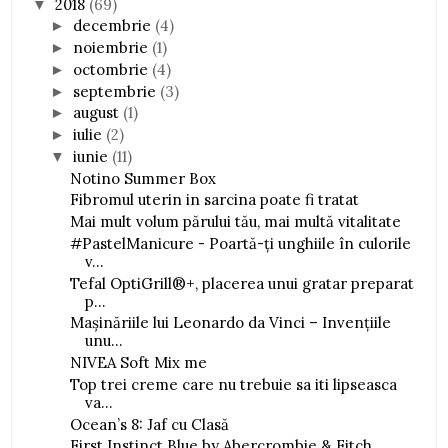
2018
(69)
▼
decembrie
(4)
►
noiembrie
(1)
►
octombrie
(4)
►
septembrie
(3)
►
august
(1)
►
iulie
(2)
►
iunie
(11)
▼
Notino Summer Box
Fibromul uterin in sarcina poate fi tratat
Mai mult volum părului tău, mai multă vitalitate
#PastelManicure - Poartă-ți unghiile în culorile
v...
Tefal OptiGrill®+, placerea unui gratar preparat
p...
Mașinăriile lui Leonardo da Vinci – Invențiile
unu...
NIVEA Soft Mix me
Top trei creme care nu trebuie sa iti lipseasca
va...
Ocean’s 8: Jaf cu Clasă
First Instinct Blue by Abercrombie & Fitch