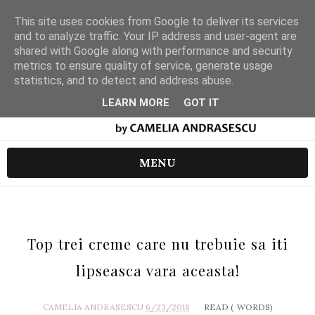
This site uses cookies from Google to deliver its services
and to analyze traffic. Your IP address and user-agent are
shared with Google along with performance and security
metrics to ensure quality of service, generate usage
statistics, and to detect and address abuse.
LEARN MORE
GOT IT
MENU
Top trei creme care nu trebuie sa iti
lipseasca vara aceasta!
CAMELIA ANDRASESCU
6/23/2018
READ (
WORDS)