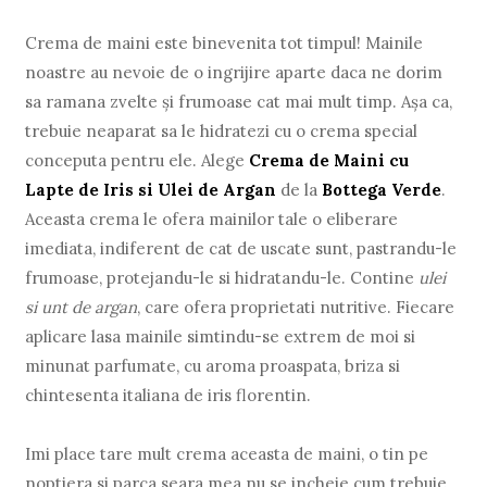
Crema de maini este binevenita tot timpul! Mainile
noastre au nevoie de o ingrijire aparte daca ne dorim
sa ramana zvelte și frumoase cat mai mult timp. Așa ca,
trebuie neaparat sa le hidratezi cu o crema special
conceputa pentru ele. Alege
Crema de Maini cu
Lapte de Iris si Ulei de Argan
de la
Bottega Verde
.
Aceasta crema le ofera mainilor tale o eliberare
imediata, indiferent de cat de uscate sunt, pastrandu-le
frumoase, protejandu-le si hidratandu-le. Contine
ulei
si unt de argan
, care ofera proprietati nutritive. Fiecare
aplicare lasa mainile simtindu-se extrem de moi si
minunat parfumate, cu aroma proaspata, briza si
chintesenta italiana de iris florentin.
Imi place tare mult crema aceasta de maini, o tin pe
noptiera si parca seara mea nu se incheie cum trebuie