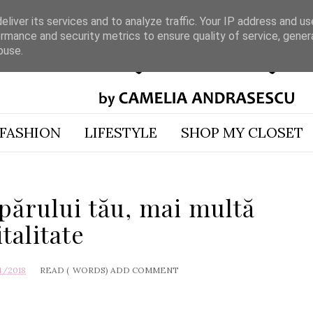
liver its services and to analyze traffic. Your IP address and u
rmance and security metrics to ensure quality of service, gene
buse.
FASHION
LIFESTYLE
SHOP MY CLOSET
părului tău, mai multă
italitate
4/2018
READ (
WORDS)
ADD COMMENT