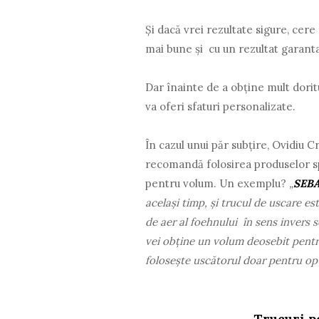
Și dacă vrei rezultate sigure, cere 
mai bune și cu un rezultat garanta
Dar înainte de a obține mult doritul 
va oferi sfaturi personalizate.
În cazul unui păr subțire, Ovidiu
recomandă folosirea produselor spe
pentru volum. Un exemplu?
„
SEBA
același timp, și trucul de uscare est
de aer al foehnului în sens invers se
vei obține un volum deosebit pentru
folosește uscătorul doar pentru opț
Trucuri p