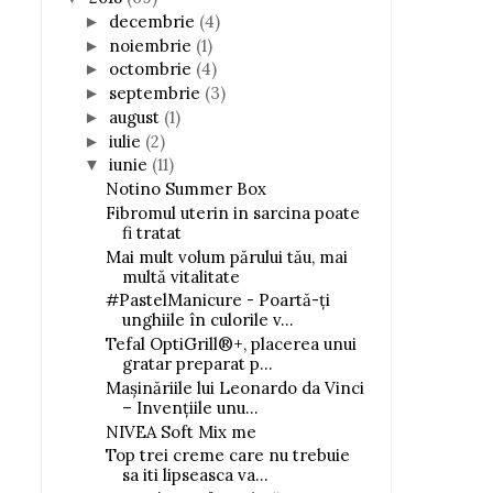
decembrie
(4)
►
noiembrie
(1)
►
octombrie
(4)
►
septembrie
(3)
►
august
(1)
►
iulie
(2)
►
iunie
(11)
▼
Notino Summer Box
Fibromul uterin in sarcina poate
fi tratat
Mai mult volum părului tău, mai
multă vitalitate
#PastelManicure - Poartă-ți
unghiile în culorile v...
Tefal OptiGrill®+, placerea unui
gratar preparat p...
Mașinăriile lui Leonardo da Vinci
– Invențiile unu...
NIVEA Soft Mix me
Top trei creme care nu trebuie
sa iti lipseasca va...