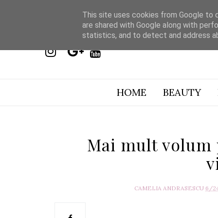
This site uses cookies from Google to de
are shared with Google along with perfo
statistics, and to detect and address a
HOME
BEAUTY
Mai mult volum 
v
CAMELIA ANDRASESCU
6/2