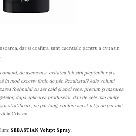
soarea, dar și coafura, sunt esențiale pentru a evita un
e.
ecomand, de asemenea, evitatea folosirii pieptenilor și a
ă în mod excesiv firele de păr. Rezultatul? Adio volum!
izarea foehnului cu aer cald și apoi rece, precum și masarea
getelor, după aplicarea produselor, dau de cele mai multe
șor stratificate, pe păr lung, conferă acestui tip de păr mai
Ovidiu Cristea.
olum:
SEBASTIAN Volupt Spray
.