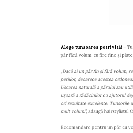
Alege tunsoarea potrivită!
– Tun
păr fără volum, cu fire fine și plat
„Dacă ai un păr fin și fără volum, r
periilor, deoarece acestea ordoneaz
Uscarea naturală a părului sau util
ușoară a rădăcinilor cu ajutorul de
ori rezultate excelente. Tunsorile u
mult volum.”
, adaugă hairstylistul 
Recomandare pentru un păr cu v