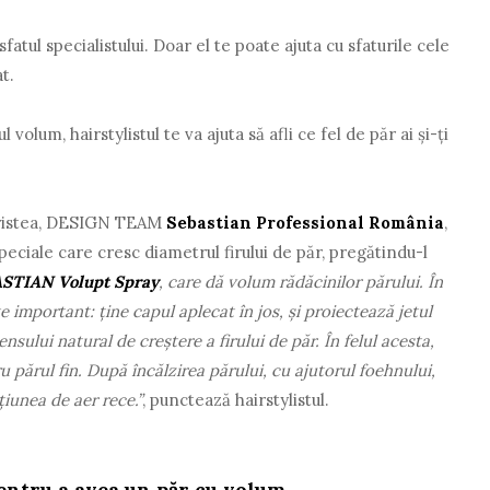
sfatul specialistului. Doar el te poate ajuta cu sfaturile cele
t.
volum, hairstylistul te va ajuta să afli ce fel de păr ai și-ți
 Cristea, DESIGN TEAM
Sebastian Professional România
,
ciale care cresc diametrul firului de păr, pregătindu-l
STIAN Volupt Spray
, care dă volum rădăcinilor părului. În
e important: ține capul aplecat în jos, și proiectează jetul
nsului natural de creștere a firului de păr. În felul acesta,
 părul fin. După încălzirea părului, cu ajutorul foehnului,
iunea de aer rece.”
, punctează hairstylistul.
entru a avea un păr cu volum