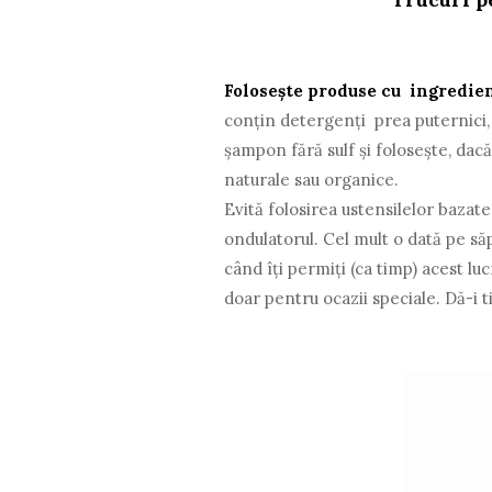
Folosește produse cu ingredie
conțin detergenți prea puternici, 
șampon fără sulf și folosește, dac
naturale sau organice.
Evită folosirea ustensilelor bazate
ondulatorul. Cel mult o dată pe să
când îți permiți (ca timp) acest lu
doar pentru ocazii speciale. Dă-i t