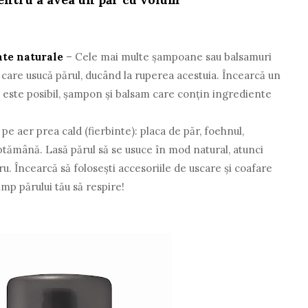
nte naturale
– Cele mai multe șampoane sau balsamuri
care usucă părul, ducând la ruperea acestuia. Încearcă un
ă este posibil, șampon și balsam care conțin ingrediente
 pe aer prea cald (fierbinte): placa de păr, foehnul,
ptămână. Lasă părul să se usuce în mod natural, atunci
cru. Încearcă să folosești accesoriile de uscare și coafare
imp părului tău să respire!