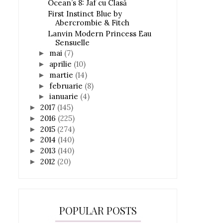
Ocean’s 8: Jaf cu Clasă
First Instinct Blue by
Abercrombie & Fitch
Lanvin Modern Princess Eau
Sensuelle
mai
(7)
►
aprilie
(10)
►
martie
(14)
►
februarie
(8)
►
ianuarie
(4)
►
2017
(145)
►
2016
(225)
►
2015
(274)
►
2014
(140)
►
2013
(140)
►
2012
(20)
►
POPULAR POSTS