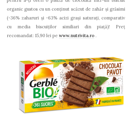
pentru a-ţi oferi o pauză de ciocolată într-un biscuit
organic gustos cu un conținut scăzut de zahăr şi grăsimi
(-36% zaharuri şi -63% acizi graşi saturaţi, comparativ
cu media biscuiţilor similiari din piaţă)! Preţ
recomandat: 15,90 lei pe
www.nutrivita.ro
.