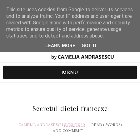
This site uses cookies from Google to deliver its services
and to analyze traffic. Your IP address and user-agent are
shared with Google along with performance and security
metrics to ensure quality of service, generate usage
statistics, and to detect and address abuse.
LEARN MORE
GOT IT
MENU
Secretul dietei franceze
CAMELIA ANDRASESCU
8/23/2020
READ (
WORDS)
ADD COMMENT