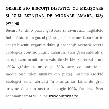
GERBL
É
BIO
BISCUIŢ
I DIETETICI CU MERI
Ş
OARE
ŞI ULEI ESEN
Ţ
IAL DE MIGDALE AMARE, 132g
(4x33g)
Bucură-te de o pauză gustoasă și savurează migdalele
îmbunătățite de gustul plăcut și dulce al merişoarelor în
aceşti biscuiţi organici dulci și crocanţi! Această rețetă
ecologică conține puține zaharuri, acizi grași saturați și
sare, în conformitate cu valorile Gerblé (-39% zaharuri,
-80% gr
ă
simi saturate şi -52% sare, comparativ cu
media biscuiţilor similiari din piaţă). Biscuiţii Gerbl
é
ecologici sunt fabricați în Franța, iar făina de grâu
provine dintr-un sector ecologic 100% francez. Preţ
recomandat: 14,90 lei pe
www.nutrivita.ro
.