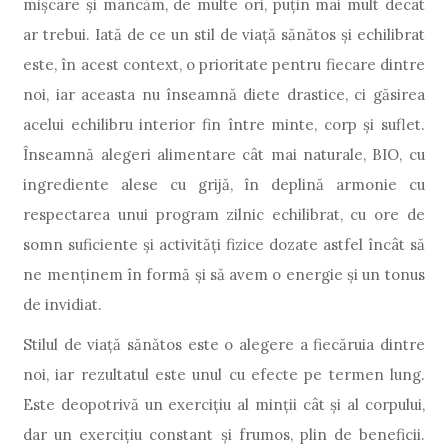
mișcare și mâncăm, de multe ori, puțin mai mult decât
ar trebui. Iată de ce un stil de viață sănătos și echilibrat
este, în acest context, o prioritate pentru fiecare dintre
noi, iar aceasta nu înseamnă diete drastice, ci găsirea
acelui echilibru interior fin între minte, corp și suflet.
Înseamnă alegeri alimentare cât mai naturale, BIO, cu
ingrediente alese cu grijă, în deplină armonie cu
respectarea unui program zilnic echilibrat, cu ore de
somn suficiente și activități fizice dozate astfel încât să
ne menținem în formă și să avem o energie și un tonus
de invidiat.
Stilul de viață sănătos este o alegere a fiecăruia dintre
noi, iar rezultatul este unul cu efecte pe termen lung.
Este deopotrivă un exercițiu al minții cât și al corpului,
dar un exercițiu constant și frumos, plin de beneficii.