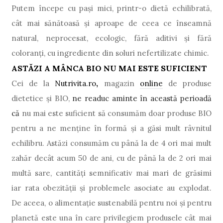
Putem începe cu pași mici, printr-o dietă echilibrată,
cât mai sănătoasă și aproape de ceea ce înseamnă
natural, neprocesat, ecologic,
fără aditivi şi fără
coloranţi, cu ingrediente din soluri nefertilizate chimic.
ASTĂZI A MÂNCA BIO NU MAI ESTE SUFICIENT
Cei de la
Nutrivita.ro
,
magazin
online
de produse
dietetice şi BIO,
ne readuc aminte în această perioadă
că
nu mai este suficient să consumăm doar produse BIO
pentru a ne menţine în formă şi a găsi mult râvnitul
echilibru
. A
stăzi consumăm cu până la de 4 ori mai mult
zahăr decât acum 50 de ani
,
cu de până la de 2 ori mai
multă sare, cantități semnificativ mai mari de grăsimi
iar rata obezităţii şi problemele asociate au explodat
.
De aceea, o
alimentaţie sustenabilă pentru noi și pentru
planetă este una în care privilegiem produsele cât mai