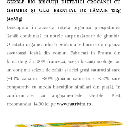
GERBL
É
BIO
BISCUIŢ
I DIETETICI CROCANŢI CU
GHIMBIR
Ş
I ULEI ESEN
Ţ
IAL DE L
Ă
M
Â
IE 132g
(4x33g)
Descoperă în această rețetă organică prospețimea
lămâii combinată cu notele surprinzătoare de ghimbir!
O rețetă organică ideală pentru a te bucura de o pauză
savuroasă, ieșită din comun. Fabricați în Franța din
făină de grâu 100% franceză, aceşti biscuiţi ecologici au
un conținut scăzut de zahăr și acizi grași saturați și sare
(-43% zaharuri, -80% grăsimi saturate si -32% sare
comparativ cu media biscuiţilor similiari din piaţă), în
conformitate cu angajamentele Gerblé. Preţ
recomandat: 14,90 lei pe
www.nutrivita.ro
.