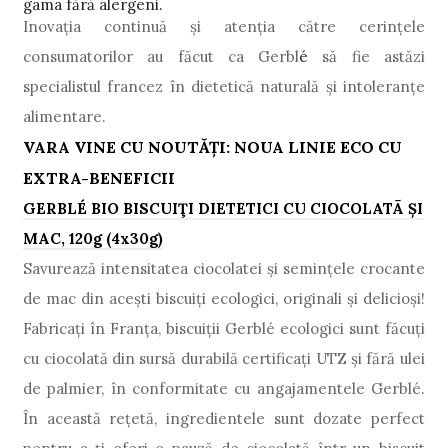
gama fără alergeni.
Inovația continuă și atenția către cerințele
consumatorilor au făcut ca Gerbl
é
să fie astăzi
specialistul francez în dietetică naturală și intoleranțe
alimentare.
VARA VINE CU NOUTĂȚI: NOUA LINIE ECO CU
EXTRA-BENEFICII
GERBL
É
BIO
BISCUIŢ
I
DIETETICI
CU
CIOCOLATÃ ŞI
MAC
,
120g (4x30g)
Savurează intensitatea ciocolatei și semințele crocante
de mac din aceşti biscuiţi ecologici, originali şi delicioşi!
Fabricaţi în Franța, biscuiţii Gerbl
é
ecologici sunt făcuți
cu ciocolată din sursă durabilă certificaţi UTZ și fără ulei
de palmier, în conformitate cu angajamentele Gerblé.
În această rețetă, ingredientele sunt dozate perfect