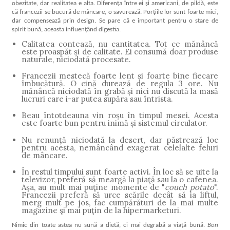
obezitate, dar realitatea e alta. Diferenţa între ei şi americani, de pildă, este
că francezii se bucură de mâncare, o savurează. Porţiile lor sunt foarte mici,
dar compensează prin design. Se pare că e important pentru o stare de
spirit bună, aceasta influenţând digestia.
Calitatea contează, nu cantitatea. Tot ce mănâncă
este proaspăt şi de calitate. Ei consumă doar produse
naturale, niciodată procesate.
Francezii mestecă foarte lent şi foarte bine fiecare
îmbucătură. O cină durează de regula 3 ore. Nu
mănâncă niciodată în grabă şi nici nu discută la masă
lucruri care i-ar putea supăra sau întrista.
Beau întotdeauna vin roşu în timpul mesei. Acesta
este foarte bun pentru inimă şi sistemul circulator.
Nu renunţă niciodată la desert, dar păstrează loc
pentru acesta, nemâncând exagerat celelalte feluri
de mâncare.
În restul timpului sunt foarte activi. În loc să se uite la
televizor, preferă să meargă la piaţă sau la o cafenea.
Aşa, au mult mai puţine momente de "
couch potato
".
Francezii preferă să urce scările decât să ia liftul,
merg mult pe jos, fac cumpărături de la mai multe
magazine şi mai puţin de la hipermarketuri.
Nimic din toate astea nu sună a dietă, ci mai degrabă a viaţă bună.
Bon