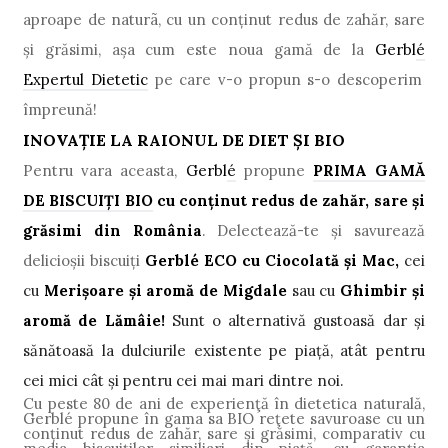
aproape de natur
ã
, cu un conţinut redus de zahăr, sare
şi grăsimi, așa cum este noua gamă de la
Gerbl
é
Expertul Dietetic
pe care v-o propun s-o descoperim
împreun
ă
!
INOVAȚIE LA RAIONUL DE DIET ȘI BIO
Pentru vara aceasta,
Gerbl
é
propune
PRIMA GAMĂ
DE BISCUIȚI BIO
cu conținut redus de zahăr, sare și
grăsimi din România
. Delectează-te și savurează
delicioșii biscuiți
Gerbl
é ECO cu Ciocolată și Mac,
cei
cu
Merișoare și aromă de Migdale
sau cu
Ghimbir și
aromă de Lămâie!
Sunt o alternativă gustoasă dar și
sănătoasă la dulciurile existente pe piață, atât pentru
cei mici cât și pentru cei mai mari dintre noi.
Cu peste 80 de ani de experienţă în dietetica naturală,
Gerblé propune în gama sa BIO reţete savuroase cu un
conținut redus de zahăr, sare și grăsimi, comparativ cu