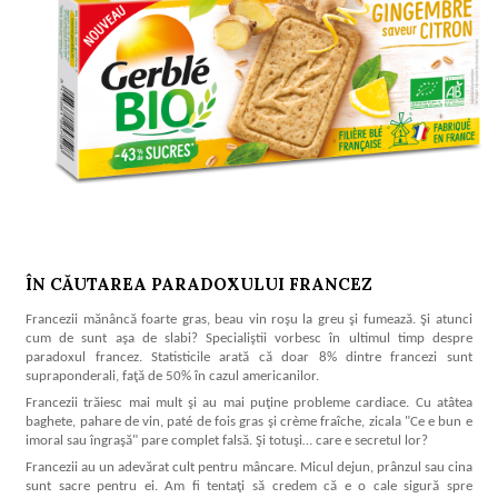
ÎN CĂUTAREA PARADOXULUI FRANCEZ
Francezii mănâncă foarte gras, beau vin roşu la greu şi fumează. Şi atunci
cum de sunt aşa de slabi? Specialiştii vorbesc în ultimul timp despre
paradoxul francez. Statisticile arată că doar 8% dintre francezi sunt
supraponderali, faţă de 50% în cazul americanilor.
Francezii trăiesc mai mult şi au mai puţine probleme cardiace. Cu atâtea
baghete, pahare de vin, paté de fois gras şi crème fraîche, zicala "Ce e bun e
imoral sau îngraşă" pare complet falsă. Şi totuşi… care e secretul lor?
Francezii au un adevărat cult pentru mâncare. Micul dejun, prânzul sau cina
sunt sacre pentru ei. Am fi tentaţi să credem că e o cale sigură spre