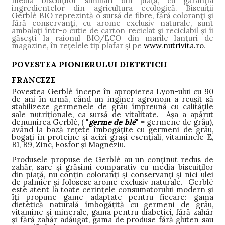
media biscuiţilor similiari din piaţă, cu garanţia
ingredientelor din agricultura ecologică. Biscuiții
Gerblé BIO reprezintă o sursă de fibre, fără coloranţi şi
fără conservanţi, cu arome exclusiv naturale, sunt
ambalaţi într-o cutie de carton reciclat şi reciclabil și îi
găseşti la raionul BIO/ECO din marile lanțuri de
magazine, în rețelele tip plafar şi pe
www.nutrivita.ro
.
POVESTEA PIONIERULUI DIETETICII
FRANCEZE
Povestea Gerblé începe în apropierea Lyon-ului cu 90
de ani în urmă, când un inginer agronom a reușit să
stabilizeze germenele de grâu împreună cu calitățile
sale nutriționale, ca sursă de vitalitate. Așa a apărut
denumirea Gerblé, ( "
germe de blé
" = germene de grâu),
având la bază rețete îmbogățite cu germeni de grâu,
bogați în proteine și acizi grași esențiali, vitaminele E,
B1, B9, Zinc, Fosfor și Magneziu.
Produsele propuse de Gerblé au un conţinut redus de
zahăr, sare şi grăsimi comparativ cu media biscuiţilor
din p
i
aţă, nu conțin coloranţi şi conservanţi și nici ulei
de palmier și folosesc arome exclusiv naturale.
Gerbl
é
este atent la toate cerințele consumatorului modern și
îți propune game adaptate pentru fiecare: gama
dietetică naturală îmbogăţită cu germeni de grâu,
vitamine şi minerale, gama pentru diabetici, fără zahăr
şi fără zahăr adăugat, gama de produse fără gluten sau