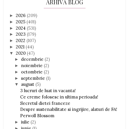
ARHIVĂ BLOG
2026
(209)
►
2025
(401)
►
2024
(531)
►
2023
(179)
►
2022
(107)
►
2021
(44)
►
2020
(47)
▼
decembrie
(2)
►
noiembrie
(2)
►
octombrie
(2)
►
septembrie
(1)
►
august
(5)
▼
3 lucruri de luat in vacanta!
Ce creme folosesc in ultima perioada!
Secretul dietei franceze
Despre sustenabilitate si ingrijire, alaturi de FA!
Perwoll Blossom
iulie
(2)
►
iunie
(1)
►