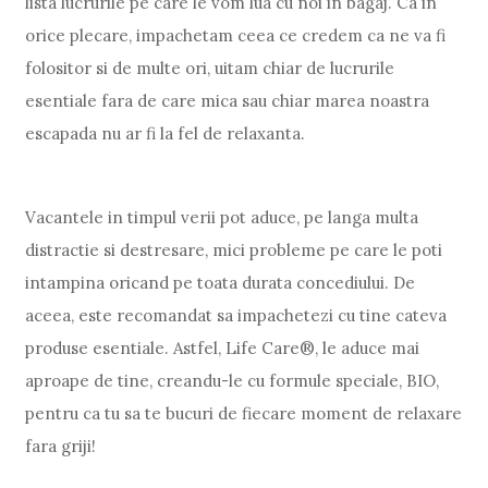
lista lucrurile pe care le vom lua cu noi in bagaj. Ca in
orice plecare, impachetam ceea ce credem ca ne va fi
folositor si de multe ori, uitam chiar de lucrurile
esentiale fara de care mica sau chiar marea noastra
escapada nu ar fi la fel de relaxanta.
Vacantele in timpul verii pot aduce, pe langa multa
distractie si destresare, mici probleme pe care le poti
intampina oricand pe toata durata concediului. De
aceea, este recomandat sa impachetezi cu tine cateva
produse esentiale. Astfel, Life Care®, le aduce mai
aproape de tine, creandu-le cu formule speciale, BIO,
pentru ca tu sa te bucuri de fiecare moment de relaxare
fara griji!