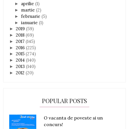
aprilie
(1)
►
martie
(2)
►
februarie
(5)
►
ianuarie
(1)
►
2019
(59)
►
2018
(69)
►
2017
(145)
►
2016
(225)
►
2015
(274)
►
2014
(140)
►
2013
(140)
►
2012
(20)
►
POPULAR POSTS
O vacanta de poveste si un
concurs!