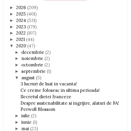
2026
(209)
►
2025
(401)
►
2024
(531)
►
2023
(179)
►
2022
(107)
►
2021
(44)
►
2020
(47)
▼
decembrie
(2)
►
noiembrie
(2)
►
octombrie
(2)
►
septembrie
(1)
►
august
(5)
▼
3 lucruri de luat in vacanta!
Ce creme folosesc in ultima perioada!
Secretul dietei franceze
Despre sustenabilitate si ingrijire, alaturi de FA!
Perwoll Blossom
iulie
(2)
►
iunie
(1)
►
mai
(23)
►