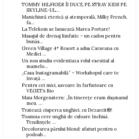
TOMMY HILFIGER ÎI DUCE PE STRAY KIDS PE
SKYLINE-UL...
Manichiură eterică și atemporală, Milky French,
fa...
La Telekom se lansează Marea Portare!
Masajul de drenaj limfatic – un cadou pentru
bunăs...
Green Village 4* Resort a adus Caravana cu
Medici ...
Un nou studiu evidentiaza rolul esential al
mamelo...
„Casa Instagramabilă” – Workshopul care te
învață ...
Pentru cei mici, savoare în farfurioare cu
VEGETA Bio
Maia Morgenstern: „În tinerețe eram dușmanul
meu. ...
Tratează ciuperca unghiei, cu Dezarcit®!
Toamna cere unghii de culoare închisă.
Tendințele ...
Decolorarea părului blond: sfaturi pentru o
podoab...