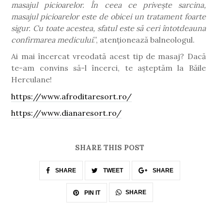
masajul picioarelor. În ceea ce privește sarcina,
masajul picioarelor este de obicei un tratament foarte
sigur. Cu toate acestea, sfatul este să ceri întotdeauna
confirmarea medicului
.”, atenționează balneologul.
Ai mai încercat vreodată acest tip de masaj? Dacă
te-am convins să-l încerci, te așteptăm la Băile
Herculane!
https://www.afroditaresort.ro/
https://www.dianaresort.ro/
SHARE THIS POST
SHARE
TWEET
SHARE
SHARE
PIN IT