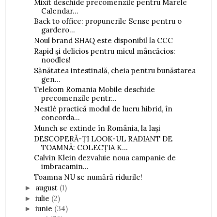
Mixit deschide precomenzile pentru Marele
Calendar...
Back to office: propunerile Sense pentru o
gardero...
Noul brand SHAQ este disponibil la CCC
Rapid și delicios pentru micul mâncăcios:
noodles!
Sănătatea intestinală, cheia pentru bunăstarea
gen...
Telekom Romania Mobile deschide
precomenzile pentr...
Nestlé practică modul de lucru hibrid, în
concorda...
Munch se extinde în România, la Iași
DESCOPERĂ-ȚI LOOK-UL RADIANT DE
TOAMNĂ: COLECȚIA K...
Calvin Klein dezvaluie noua campanie de
imbracamin...
Toamna NU se numără ridurile!
august
(1)
►
iulie
(2)
►
iunie
(34)
►