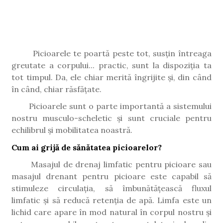
Picioarele te poartă peste tot, susțin întreaga
greutate a corpului... practic, sunt la dispoziția ta
tot timpul. Da, ele chiar merită îngrijite și, din când
în când, chiar răsfățate.
Picioarele sunt o parte importantă a sistemului
nostru musculo-scheletic și sunt cruciale pentru
echilibrul și mobilitatea noastră.
Cum ai grijă de sănătatea picioarelor?
Masajul de drenaj limfatic pentru picioare sau
masajul drenant pentru picioare este capabil să
stimuleze circulația, să îmbunătățească fluxul
limfatic și să reducă retenția de apă. Limfa este un
lichid care apare în mod natural în corpul nostru și