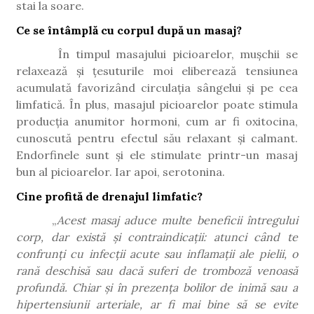
stai la soare.
Ce se întâmplă cu corpul după un masaj?
În timpul masajului picioarelor, mușchii se
relaxează și țesuturile moi eliberează tensiunea
acumulată favorizând circulația sângelui și pe cea
limfatică. În plus, masajul picioarelor poate stimula
producția anumitor hormoni, cum ar fi oxitocina,
cunoscută pentru efectul său relaxant și calmant.
Endorfinele sunt și ele stimulate printr-un masaj
bun al picioarelor. Iar apoi, serotonina.
Cine profită de drenajul limfatic?
„
Acest masaj aduce multe beneficii întregului
corp, dar există și contraindicații: atunci când te
confrunți cu infecții acute sau inflamații ale pielii, o
rană deschisă sau dacă suferi de tromboză venoasă
profundă. Chiar și în prezența bolilor de inimă sau a
hipertensiunii arteriale, ar fi mai bine să se evite