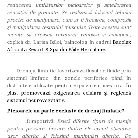
reducerea umflăturilor picioarelor și ameliorarea
senzației de greutate. Se realizează folosind tehnici
precise de manipulare, cum ar fi frecarea, compresia
și manipularea țesutului muscular. Toate acestea sunt
menite să crească revenirea venoasă și limfatică
.”,
explică dr. Larisa Băloi, balneolog în cadrul
Bacolux
Afrodita Resort & Spa din Băile Herculane
.
Drenajul limfatic favorizează fluxul de fluide prin
sistemul limfatic, din zonele periferice până în
districtele utilizate pentru expulzarea acestora.
În
plus, promovează oxigenarea celulară și reglează
sistemul neurovegetativ.
Picioarele au parte exclusiv de drenaj limfatic?
„Dimpotrivă!
Există diferite tipuri de masaje
pentru picioare, fiecare dintre ele având obiective
ușor diferite și folosind manipulări diferite. De