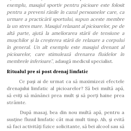
exemplu, masajul sportiv pentru picioare este folosit
pentru a preveni rănile în cazul persoanelor care, ca
urmare a practicării sportului, supun aceste membre
la un stres mare. Masajul relaxant al picioarelor, pe de
altă parte, ajută la ameliorarea stării de tensiune a
mușchilor și la creșterea stării de relaxare a corpului
în general. Un alt exemplu este masajul drenant al
picioarelor, care stimulează drenarea fluidelor în
membrele inferioare
.”, adaugă medicul specialist.
Ritualul pre si post drenaj limfatic
Ce pași ai de urmat ca să maximizezi efectele
drenajului limfatic al picioarelor? Să bei multă apă,
să eviți să mănânci prea mult și să porți haine prea
strâmte.
După masaj, bea din nou multă apă, pentru a
susține fluxul limfatic cât mai mult timp. Ah, și evită
să faci activități fizice solicitante, să bei alcool sau să