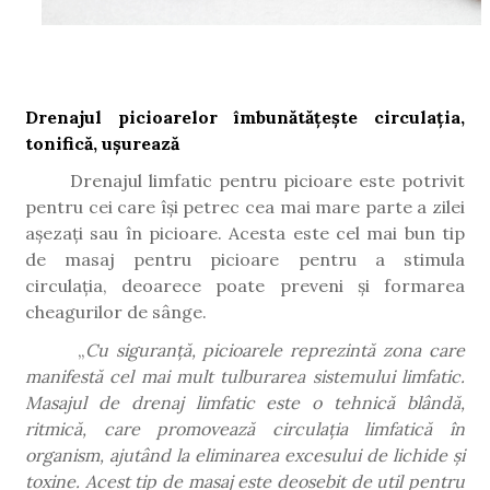
Drenajul picioarelor îmbunătățește circulația,
tonifică, ușurează
Drenajul limfatic pentru picioare este potrivit
pentru cei care își petrec cea mai mare parte a zilei
așezați sau în picioare. Acesta este cel mai bun tip
de masaj pentru picioare pentru a stimula
circulația, deoarece poate preveni și formarea
cheagurilor de sânge.
„
Cu siguranță, picioarele reprezintă zona care
manifestă cel mai mult tulburarea sistemului limfatic.
Masajul de drenaj limfatic este o tehnică blândă,
ritmică, care promovează circulația limfatică în
organism, ajutând la eliminarea excesului de lichide și
toxine. Acest tip de masaj este deosebit de util pentru