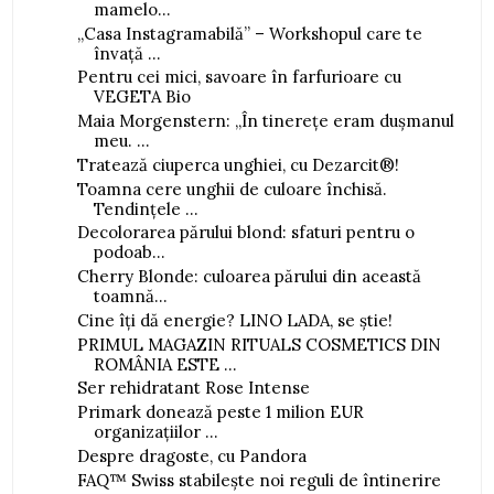
mamelo...
„Casa Instagramabilă” – Workshopul care te
învață ...
Pentru cei mici, savoare în farfurioare cu
VEGETA Bio
Maia Morgenstern: „În tinerețe eram dușmanul
meu. ...
Tratează ciuperca unghiei, cu Dezarcit®!
Toamna cere unghii de culoare închisă.
Tendințele ...
Decolorarea părului blond: sfaturi pentru o
podoab...
Cherry Blonde: culoarea părului din această
toamnă...
Cine îți dă energie? LINO LADA, se știe!
PRIMUL MAGAZIN RITUALS COSMETICS DIN
ROMÂNIA ESTE ...
Ser rehidratant Rose Intense
Primark donează peste 1 milion EUR
organizațiilor ...
Despre dragoste, cu Pandora
FAQ™ Swiss stabilește noi reguli de întinerire