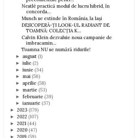
Nestlé practică modul de lucru hibrid, în
concorda...
Munch se extinde în România, la Iași
DESCOPERĂ-ȚI LOOK-UL RADIANT DE
TOAMNĂ: COLECȚIA K...
Calvin Klein dezvaluie noua campanie de
imbracamin...
Toamna NU se numără ridurile!
august
(1)
►
iulie
(2)
►
iunie
(34)
►
mai
(56)
►
aprilie
(58)
►
martie
(53)
►
februarie
(39)
►
ianuarie
(37)
►
2023
(179)
►
2022
(107)
►
2021
(44)
►
2020
(47)
►
2019
(59)
►