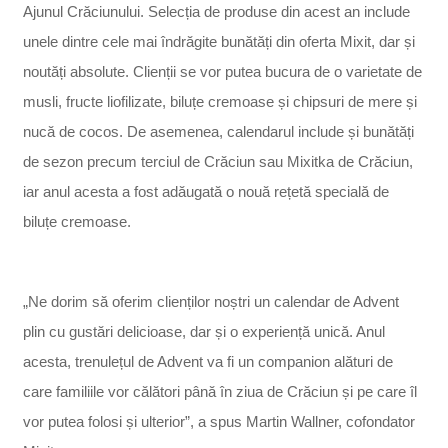
Ajunul Crăciunului. Selecția de produse din acest an include
unele dintre cele mai îndrăgite bunătăți din oferta Mixit, dar și
noutăți absolute. Clienții se vor putea bucura de o varietate de
musli, fructe liofilizate, biluțe cremoase și chipsuri de mere și
nucă de cocos. De asemenea, calendarul include și bunătăți
de sezon precum terciul de Crăciun sau Mixitka de Crăciun,
iar anul acesta a fost adăugată o nouă rețetă specială de
biluțe cremoase.
„Ne dorim să oferim clienților noștri un calendar de Advent
plin cu gustări delicioase, dar și o experiență unică. Anul
acesta, trenulețul de Advent va fi un companion alături de
care familiile vor călători până în ziua de Crăciun și pe care îl
vor putea folosi și ulterior”, a spus Martin Wallner, cofondator