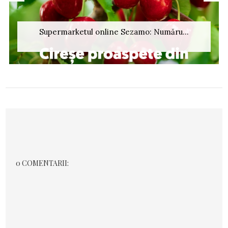
Supermarketul online Sezamo: Număru...
0 COMENTARII: