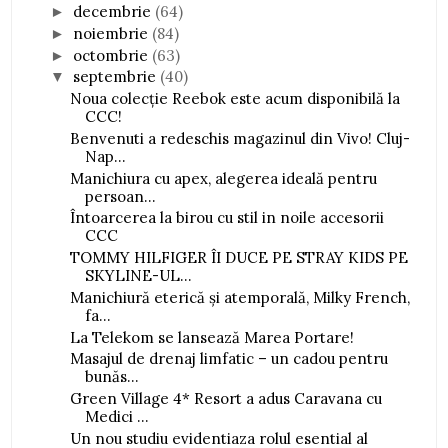
decembrie
(64)
►
noiembrie
(84)
►
octombrie
(63)
►
septembrie
(40)
▼
Noua colecție Reebok este acum disponibilă la
CCC!
Benvenuti a redeschis magazinul din Vivo! Cluj-
Nap...
Manichiura cu apex, alegerea ideală pentru
persoan...
Întoarcerea la birou cu stil in noile accesorii
CCC
TOMMY HILFIGER ÎI DUCE PE STRAY KIDS PE
SKYLINE-UL...
Manichiură eterică și atemporală, Milky French,
fa...
La Telekom se lansează Marea Portare!
Masajul de drenaj limfatic – un cadou pentru
bunăs...
Green Village 4* Resort a adus Caravana cu
Medici ...
Un nou studiu evidentiaza rolul esential al