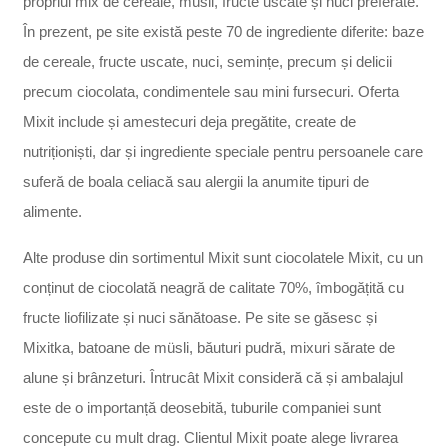
propriul mix de cereale, müsli, fructe uscate și nuci preferate.
În prezent, pe site există peste 70 de ingrediente diferite: baze
de cereale, fructe uscate, nuci, semințe, precum și delicii
precum ciocolata, condimentele sau mini fursecuri. Oferta
Mixit include și amestecuri deja pregătite, create de
nutriționiști, dar și ingrediente speciale pentru persoanele care
suferă de boala celiacă sau alergii la anumite tipuri de
alimente.
Alte produse din sortimentul Mixit sunt ciocolatele Mixit, cu un
conținut de ciocolată neagră de calitate 70%, îmbogățită cu
fructe liofilizate și nuci sănătoase. Pe site se găsesc și
Mixitka, batoane de müsli, băuturi pudră, mixuri sărate de
alune și brânzeturi. Întrucât Mixit consideră că și ambalajul
este de o importanță deosebită, tuburile companiei sunt
concepute cu mult drag. Clientul Mixit poate alege livrarea