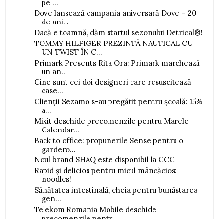
pe ...
Dove lansează campania aniversară Dove – 20
de ani...
Dacă e toamnă, dăm startul sezonului Detrical®!
TOMMY HILFIGER PREZINTĂ NAUTICAL CU
UN TWIST ÎN C...
Primark Presents Rita Ora: Primark marchează
un an...
Cine sunt cei doi designeri care resuscitează
case...
Clienții Sezamo s-au pregătit pentru școală: 15%
a...
Mixit deschide precomenzile pentru Marele
Calendar...
Back to office: propunerile Sense pentru o
gardero...
Noul brand SHAQ este disponibil la CCC
Rapid și delicios pentru micul mâncăcios:
noodles!
Sănătatea intestinală, cheia pentru bunăstarea
gen...
Telekom Romania Mobile deschide
precomenzile pentr...