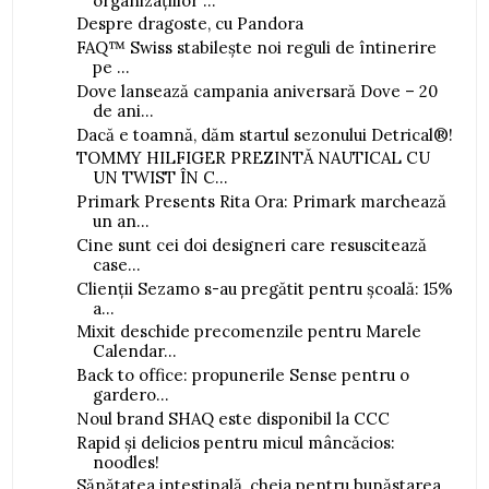
organizațiilor ...
Despre dragoste, cu Pandora
FAQ™ Swiss stabilește noi reguli de întinerire
pe ...
Dove lansează campania aniversară Dove – 20
de ani...
Dacă e toamnă, dăm startul sezonului Detrical®!
TOMMY HILFIGER PREZINTĂ NAUTICAL CU
UN TWIST ÎN C...
Primark Presents Rita Ora: Primark marchează
un an...
Cine sunt cei doi designeri care resuscitează
case...
Clienții Sezamo s-au pregătit pentru școală: 15%
a...
Mixit deschide precomenzile pentru Marele
Calendar...
Back to office: propunerile Sense pentru o
gardero...
Noul brand SHAQ este disponibil la CCC
Rapid și delicios pentru micul mâncăcios:
noodles!
Sănătatea intestinală, cheia pentru bunăstarea