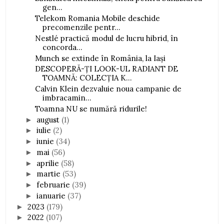
gen...
Telekom Romania Mobile deschide
precomenzile pentr...
Nestlé practică modul de lucru hibrid, în
concorda...
Munch se extinde în România, la Iași
DESCOPERĂ-ȚI LOOK-UL RADIANT DE
TOAMNĂ: COLECȚIA K...
Calvin Klein dezvaluie noua campanie de
imbracamin...
Toamna NU se numără ridurile!
august
(1)
►
iulie
(2)
►
iunie
(34)
►
mai
(56)
►
aprilie
(58)
►
martie
(53)
►
februarie
(39)
►
ianuarie
(37)
►
2023
(179)
►
2022
(107)
►