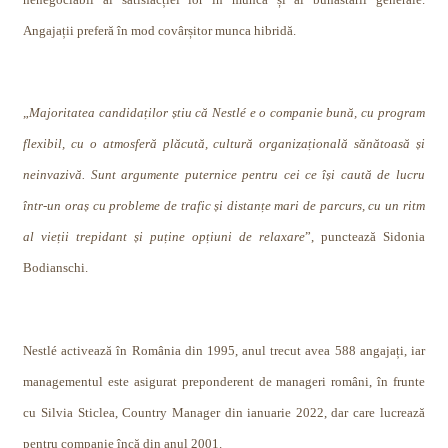
Angajații preferă în mod covârșitor munca hibridă.
„
Majoritatea candidaților știu că Nestlé e o companie bună, cu program
flexibil, cu o atmosferă plăcută, cultură organizațională sănătoasă și
neinvazivă. Sunt argumente puternice pentru cei ce își caută de lucru
într-un oraș cu probleme de trafic și distanțe mari de parcurs, cu un ritm
al vieții trepidant și puține opțiuni de relaxare
”, punctează Sidonia
Bodianschi.
Nestlé activează în România din 1995, anul trecut avea 588 angajați, iar
managementul este asigurat preponderent de manageri români, în frunte
cu Silvia Sticlea, Country Manager din ianuarie 2022, dar care lucrează
pentru companie încă din anul 2001.