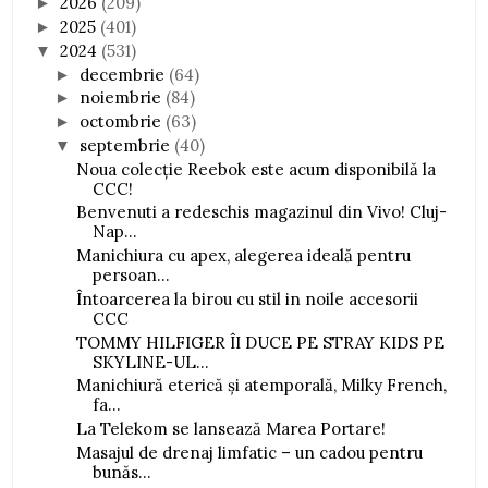
2026
(209)
►
2025
(401)
►
2024
(531)
▼
decembrie
(64)
►
noiembrie
(84)
►
octombrie
(63)
►
septembrie
(40)
▼
Noua colecție Reebok este acum disponibilă la
CCC!
Benvenuti a redeschis magazinul din Vivo! Cluj-
Nap...
Manichiura cu apex, alegerea ideală pentru
persoan...
Întoarcerea la birou cu stil in noile accesorii
CCC
TOMMY HILFIGER ÎI DUCE PE STRAY KIDS PE
SKYLINE-UL...
Manichiură eterică și atemporală, Milky French,
fa...
La Telekom se lansează Marea Portare!
Masajul de drenaj limfatic – un cadou pentru
bunăs...