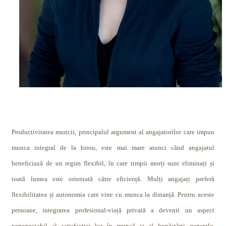
Productivitatea muncii, principalul argument al angajatorilor care impun
munca integral de la birou, este mai mare atunci când angajatul
beneficiază de un regim flexibil, în care timpii morți sunt eliminați și
toată lumea este orientată către eficiență. Mulți angajați preferă
flexibilitatea și autonomia care vine cu munca la distanță. Pentru aceste
persoane, integrarea profesional-viață privată a devenit un aspect
nenegociabil al satisfacției lor în muncă și al bunăstării generale.