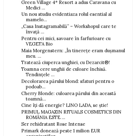
Green Village 4* Resort a adus Caravana cu
Medici ...
Un nou studiu evidentiaza rolul esential al
mamelo...
„Casa Instagramabilă” – Workshopul care te
învață ...
Pentru cei mici, savoare în farfurioare cu
VEGETA Bio
Maia Morgenstern: „În tinerețe eram dușmanul
meu. ...
Tratează ciuperca unghiei, cu Dezarcit®!
Toamna cere unghii de culoare închisă.
Tendințele ...
Decolorarea părului blond: sfaturi pentru o
podoab...
Cherry Blonde: culoarea părului din această
toamnă...
Cine îți dă energie? LINO LADA, se știe!
PRIMUL MAGAZIN RITUALS COSMETICS DIN
ROMÂNIA ESTE ...
Ser rehidratant Rose Intense
Primark donează peste 1 milion EUR