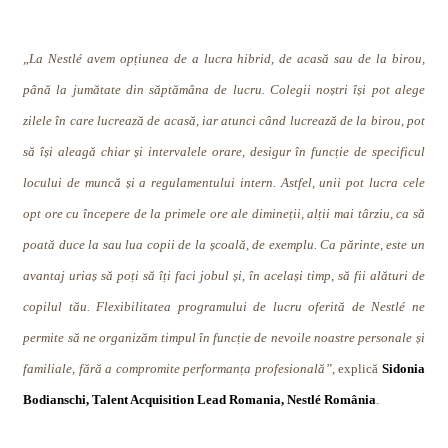
„
La Nestlé avem opțiunea de a lucra hibrid, de acasă sau de la birou,
până la jumătate din săptămâna de lucru. Colegii noștri își pot alege
zilele în care lucrează de acasă, iar atunci când lucrează de la birou, pot
să își aleagă chiar și intervalele orare, desigur în funcție de specificul
locului de muncă și a regulamentului intern. Astfel, unii pot lucra cele
opt ore cu începere de la primele ore ale dimineții, alții mai târziu, ca să
poată duce la sau lua copii de la școală, de exemplu. Ca părinte, este un
avantaj uriaș să poți să îți faci jobul și, în același timp, să fii alături de
copilul tău. Flexibilitatea programului de lucru oferită de Nestlé ne
permite să ne organizăm timpul în funcție de nevoile noastre personale și
familiale, fără a compromite performanța profesională”,
explică
Sidonia
Bodianschi, Talent Acquisition Lead Romania, Nestlé România
.