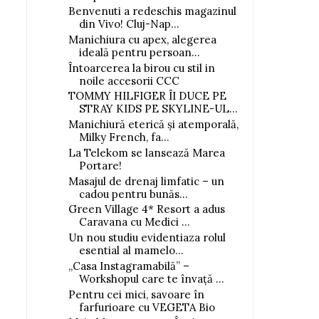
Benvenuti a redeschis magazinul
din Vivo! Cluj-Nap...
Manichiura cu apex, alegerea
ideală pentru persoan...
Întoarcerea la birou cu stil in
noile accesorii CCC
TOMMY HILFIGER ÎI DUCE PE
STRAY KIDS PE SKYLINE-UL...
Manichiură eterică și atemporală,
Milky French, fa...
La Telekom se lansează Marea
Portare!
Masajul de drenaj limfatic – un
cadou pentru bunăs...
Green Village 4* Resort a adus
Caravana cu Medici ...
Un nou studiu evidentiaza rolul
esential al mamelo...
„Casa Instagramabilă” –
Workshopul care te învață ...
Pentru cei mici, savoare în
farfurioare cu VEGETA Bio