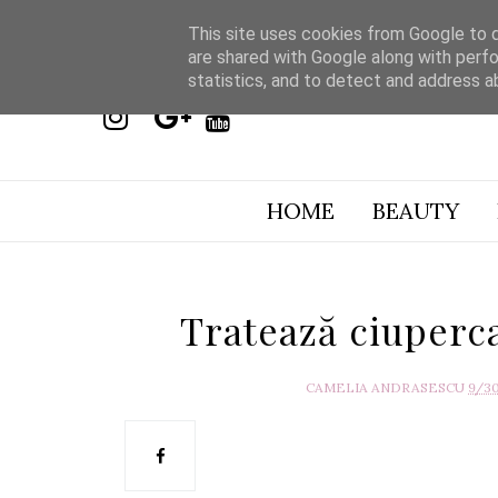
This site uses cookies from Google to de
are shared with Google along with perfo
statistics, and to detect and address a
HOME
BEAUTY
Tratează ciuperca
CAMELIA ANDRASESCU
9/3