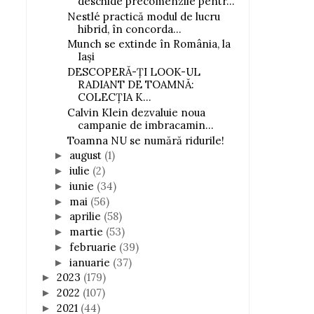
deschide precomenzile pentr...
Nestlé practică modul de lucru
hibrid, în concorda...
Munch se extinde în România, la
Iași
DESCOPERĂ-ȚI LOOK-UL
RADIANT DE TOAMNĂ:
COLECȚIA K...
Calvin Klein dezvaluie noua
campanie de imbracamin...
Toamna NU se numără ridurile!
august
(1)
►
iulie
(2)
►
iunie
(34)
►
mai
(56)
►
aprilie
(58)
►
martie
(53)
►
februarie
(39)
►
ianuarie
(37)
►
2023
(179)
►
2022
(107)
►
2021
(44)
►