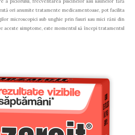
 a piciorului, frecventarea piscinelor sau saunelor fără
ăzută ori anumite tratamente medicamentoase, pot facilita
ilor microscopici sub unghie prin fisuri sau mici răni din
tre aceste simptome, este momentul să începi tratamentul