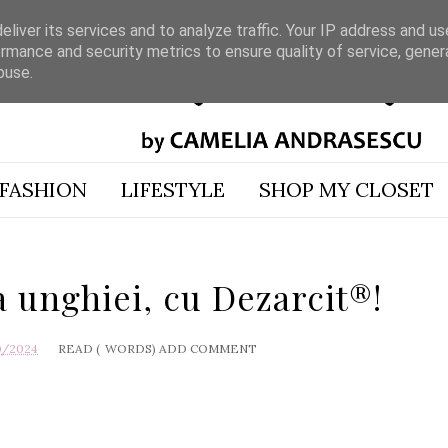
liver its services and to analyze traffic. Your IP address and u
rmance and security metrics to ensure quality of service, gene
buse.
FASHION
LIFESTYLE
SHOP MY CLOSET
 unghiei, cu Dezarcit®!
0/2024
READ (
WORDS)
ADD COMMENT