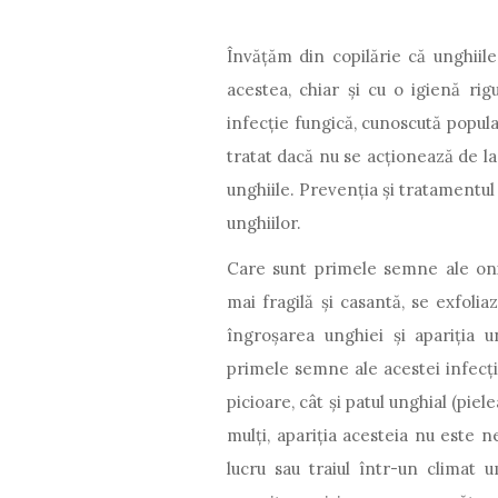
Învățăm din copilărie că unghiil
acestea, chiar și cu o igienă rig
infecție fungică, cunoscută popul
tratat dacă nu se acționează de l
unghiile. Prevenția și tratamentul
unghiilor.
Care sunt primele semne ale oni
mai fragilă și casantă, se exfoli
îngroșarea unghiei și apariția
primele semne ale acestei infecții
picioare, cât și patul unghial (pi
mulți, apariția acesteia nu este 
lucru sau traiul într-un climat u