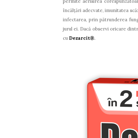
permite aerisirea corespunzătoare
încălțări adecvate, imunitatea sc
infectarea, prin pătrunderea fung
jurul ei.
Dacă observi oricare din
cu
Dezarcit®
.