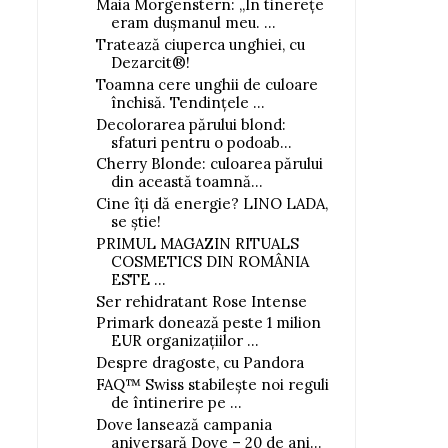
Maia Morgenstern: „În tinerețe
eram dușmanul meu. ...
Tratează ciuperca unghiei, cu
Dezarcit®!
Toamna cere unghii de culoare
închisă. Tendințele ...
Decolorarea părului blond:
sfaturi pentru o podoab...
Cherry Blonde: culoarea părului
din această toamnă...
Cine îți dă energie? LINO LADA,
se știe!
PRIMUL MAGAZIN RITUALS
COSMETICS DIN ROMÂNIA
ESTE ...
Ser rehidratant Rose Intense
Primark donează peste 1 milion
EUR organizațiilor ...
Despre dragoste, cu Pandora
FAQ™ Swiss stabilește noi reguli
de întinerire pe ...
Dove lansează campania
aniversară Dove – 20 de ani...