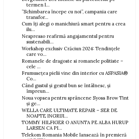
termen l...
”Schimbarea începe cu noi”, campania care
transfor...
Cum îți alegi o manichiură smart pentru a crea
ilu...
Nespresso reafirmă angajamentul pentru
sustenabili...
Workshop exclusiv Crăciun 2024: Tendințele
care vo...
Romanele de dragoste si romanele politiste –
cele ...
Frumusețea pielii vine din interior cu ASPASIA®
Co...
Când gustul și gestul bun se întâlnesc, și
împreun...
Noua vopsea pentru sprâncene Syoss Brow Tint
și ge...
WELLA CARE ULTIMATE REPAIR – SER DE
NOAPTE INGRIJI...
TOMMY HILFIGER O ANUNTA PE ALBA HURUP
LARSEN CA PI...
Telekom Romania Mobile lansează în premieră