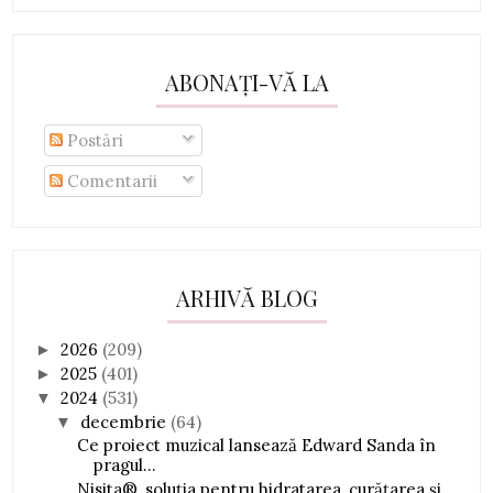
ABONAȚI-VĂ LA
Postări
Comentarii
ARHIVĂ BLOG
2026
(209)
►
2025
(401)
►
2024
(531)
▼
decembrie
(64)
▼
Ce proiect muzical lansează Edward Sanda în
pragul...
Nisita®, soluția pentru hidratarea, curățarea și