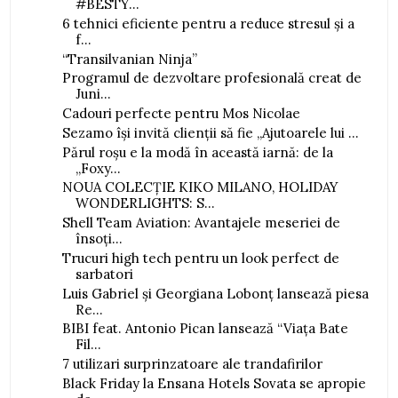
#BESTY...
6 tehnici eficiente pentru a reduce stresul și a
f...
“Transilvanian Ninja”
Programul de dezvoltare profesională creat de
Juni...
Cadouri perfecte pentru Mos Nicolae
Sezamo își invită clienții să fie „Ajutoarele lui ...
Părul roșu e la modă în această iarnă: de la
„Foxy...
NOUA COLECȚIE KIKO MILANO, HOLIDAY
WONDERLIGHTS: S...
Shell Team Aviation: Avantajele meseriei de
însoți...
Trucuri high tech pentru un look perfect de
sarbatori
Luis Gabriel și Georgiana Lobonț lansează piesa
Re...
BIBI feat. Antonio Pican lansează “Viața Bate
Fil...
7 utilizari surprinzatoare ale trandafirilor
Black Friday la Ensana Hotels Sovata se apropie