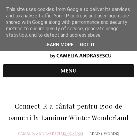
This site uses cookies from Google to deliver its services
and to analyze traffic. Your IP address and user-agent are
shared with Google along with performance and security
metrics to ensure quality of service, generate usage
statistics, and to detect and address abuse.
LEARN MORE
GOT IT
MENU
Connect-R a cântat pentru 1500 de
oameni la Laminor Winter Wonderland
CAMELIA ANDRASESCU
12/13/2024
READ (
WORDS)