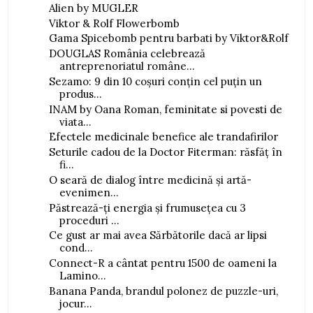
Alien by MUGLER
Viktor & Rolf Flowerbomb
Gama Spicebomb pentru barbati by Viktor&Rolf
DOUGLAS România celebrează
antreprenoriatul române...
Sezamo: 9 din 10 coșuri conțin cel puțin un
produs...
INAM by Oana Roman, feminitate si povesti de
viata...
Efectele medicinale benefice ale trandafirilor
Seturile cadou de la Doctor Fiterman: răsfăț în
fi...
O seară de dialog între medicină și artă-
evenimen...
Păstrează-ți energia și frumusețea cu 3
proceduri ...
Ce gust ar mai avea Sărbătorile dacă ar lipsi
cond...
Connect-R a cântat pentru 1500 de oameni la
Lamino...
Banana Panda, brandul polonez de puzzle-uri,
jocur...