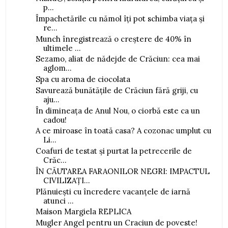
p...
Împachetările cu nămol îți pot schimba viața și
re...
Munch înregistrează o creștere de 40% în
ultimele ...
Sezamo, aliat de nădejde de Crăciun: cea mai
aglom...
Spa cu aroma de ciocolata
Savurează bunătățile de Crăciun fără griji, cu
aju...
În dimineața de Anul Nou, o ciorbă este ca un
cadou!
A ce miroase în toată casa? A cozonac umplut cu
Li...
Coafuri de testat și purtat la petrecerile de
Crăc...
ÎN CĂUTAREA FARAONILOR NEGRI: IMPACTUL
CIVILIZAȚI...
Plănuiești cu încredere vacanțele de iarnă
atunci ...
Maison Margiela REPLICA
Mugler Angel pentru un Craciun de poveste!