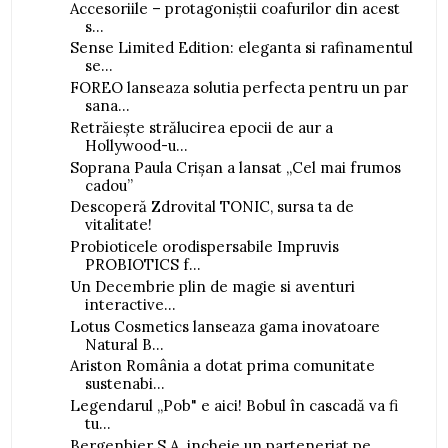
Accesoriile – protagoniștii coafurilor din acest
s...
Sense Limited Edition: eleganta si rafinamentul
se...
FOREO lanseaza solutia perfecta pentru un par
sana...
Retrăiește strălucirea epocii de aur a
Hollywood-u...
Soprana Paula Crișan a lansat „Cel mai frumos
cadou”
Descoperă Zdrovital TONIC, sursa ta de
vitalitate!
Probioticele orodispersabile Impruvis
PROBIOTICS f...
Un Decembrie plin de magie si aventuri
interactive...
Lotus Cosmetics lanseaza gama inovatoare
Natural B...
Ariston România a dotat prima comunitate
sustenabi...
Legendarul „Pob" e aici! Bobul în cascadă va fi
tu...
Bergenbier S.A. incheie un parteneriat pe