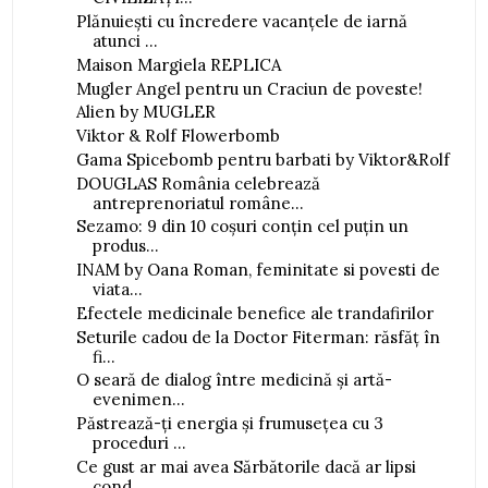
Plănuiești cu încredere vacanțele de iarnă
atunci ...
Maison Margiela REPLICA
Mugler Angel pentru un Craciun de poveste!
Alien by MUGLER
Viktor & Rolf Flowerbomb
Gama Spicebomb pentru barbati by Viktor&Rolf
DOUGLAS România celebrează
antreprenoriatul române...
Sezamo: 9 din 10 coșuri conțin cel puțin un
produs...
INAM by Oana Roman, feminitate si povesti de
viata...
Efectele medicinale benefice ale trandafirilor
Seturile cadou de la Doctor Fiterman: răsfăț în
fi...
O seară de dialog între medicină și artă-
evenimen...
Păstrează-ți energia și frumusețea cu 3
proceduri ...
Ce gust ar mai avea Sărbătorile dacă ar lipsi
cond...