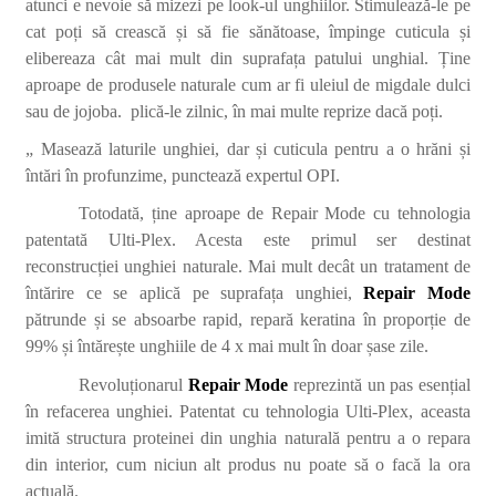
atunci e nevoie să mizezi pe look-ul unghiilor. Stimulează-le pe
cat poți să crească și să fie sănătoase, împinge cuticula și
elibereaza cât mai mult din suprafața patului unghial. Ține
aproape de produsele naturale cum ar fi uleiul de migdale dulci
sau de jojoba. plică-le zilnic, în mai multe reprize dacă poți.
„ Masează laturile unghiei, dar și cuticula pentru a o hrăni și
întări în profunzime, punctează expertul OPI.
Totodată, ține aproape de Repair Mode cu tehnologia
patentată Ulti-Plex. Acesta este primul ser destinat
reconstrucției unghiei naturale. Mai mult decât un tratament de
întărire ce se aplică pe suprafața unghiei,
Repair Mode
pătrunde și se absoarbe rapid, repară keratina în proporție de
99% și întărește unghiile de 4 x mai mult în doar șase zile.
Revoluționarul
Repair Mode
reprezintă un pas esențial
în refacerea unghiei. Patentat cu tehnologia Ulti-Plex, aceasta
imită structura proteinei din unghia naturală pentru a o repara
din interior, cum niciun alt produs nu poate să o facă la ora
actuală.