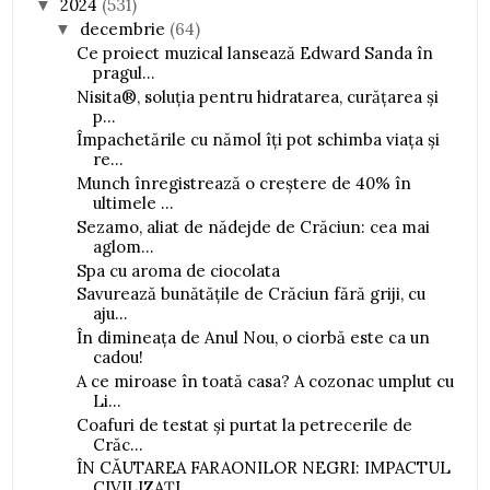
2024
(531)
▼
decembrie
(64)
▼
Ce proiect muzical lansează Edward Sanda în
pragul...
Nisita®, soluția pentru hidratarea, curățarea și
p...
Împachetările cu nămol îți pot schimba viața și
re...
Munch înregistrează o creștere de 40% în
ultimele ...
Sezamo, aliat de nădejde de Crăciun: cea mai
aglom...
Spa cu aroma de ciocolata
Savurează bunătățile de Crăciun fără griji, cu
aju...
În dimineața de Anul Nou, o ciorbă este ca un
cadou!
A ce miroase în toată casa? A cozonac umplut cu
Li...
Coafuri de testat și purtat la petrecerile de
Crăc...
ÎN CĂUTAREA FARAONILOR NEGRI: IMPACTUL
CIVILIZAȚI...