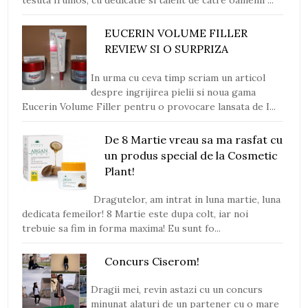
tesuta frumos, cu dedicatie si talent de catre oamenii ...
EUCERIN VOLUME FILLER
REVIEW SI O SURPRIZA
In urma cu ceva timp scriam un articol
despre ingrijirea pielii si noua gama
Eucerin Volume Filler pentru o provocare lansata de I...
De 8 Martie vreau sa ma rasfat cu
un produs special de la Cosmetic
Plant!
Dragutelor, am intrat in luna martie, luna
dedicata femeilor! 8 Martie este dupa colt, iar noi
trebuie sa fim in forma maxima! Eu sunt fo...
Concurs Ciserom!
Dragii mei, revin astazi cu un concurs
minunat alaturi de un partener cu o mare