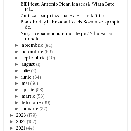
BIBI feat. Antonio Pican lansează “Viața Bate
Fil...
7 utilizari surprinzatoare ale trandafirilor
Black Friday la Ensana Hotels Sovata se apropie
de...
Nu știi ce să mai mănânci de post? Încearcă
noodle...
noiembrie
(84)
►
octombrie
(63)
►
septembrie
(40)
►
august
(1)
►
iulie
(2)
►
iunie
(34)
►
mai
(56)
►
aprilie
(58)
►
martie
(53)
►
februarie
(39)
►
ianuarie
(37)
►
2023
(179)
►
2022
(107)
►
2021
(44)
►