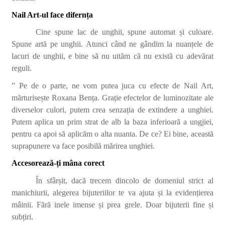
Nail Art-ul face difernța
Cine spune lac de unghii, spune automat și culoare.
Spune artă pe unghii. Atunci când ne gândim la nuanțele de
lacuri de unghii, e bine să nu uităm că nu există cu adevărat
reguli.
” Pe de o parte, ne vom putea juca cu efecte de Nail Art,
mărturisește Roxana Bența. Grație efectelor de luminozitate ale
diverselor culori, putem crea senzația de extindere a unghiei.
Putem aplica un prim strat de alb la baza inferioară a ungjiei,
pentru ca apoi să aplicăm o alta nuanta. De ce? Ei bine, această
suprapunere va face posibilă mărirea unghiei.
Accesorează-ți mâna corect
În sfârșit, dacă trecem dincolo de domeniul strict al
manichiurii, alegerea bijuteriilor te va ajuta și la evidențierea
mâinii. Fără inele imense și prea grele. Doar bijuterii fine și
subțiri.