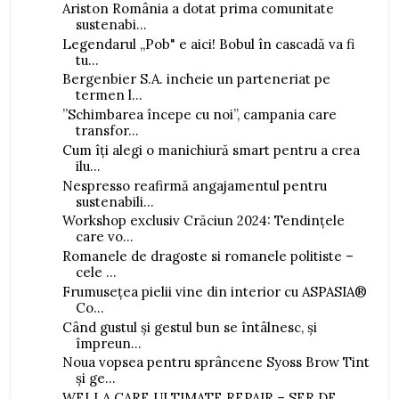
Ariston România a dotat prima comunitate
sustenabi...
Legendarul „Pob" e aici! Bobul în cascadă va fi
tu...
Bergenbier S.A. incheie un parteneriat pe
termen l...
”Schimbarea începe cu noi”, campania care
transfor...
Cum îți alegi o manichiură smart pentru a crea
ilu...
Nespresso reafirmă angajamentul pentru
sustenabili...
Workshop exclusiv Crăciun 2024: Tendințele
care vo...
Romanele de dragoste si romanele politiste –
cele ...
Frumusețea pielii vine din interior cu ASPASIA®
Co...
Când gustul și gestul bun se întâlnesc, și
împreun...
Noua vopsea pentru sprâncene Syoss Brow Tint
și ge...
WELLA CARE ULTIMATE REPAIR – SER DE