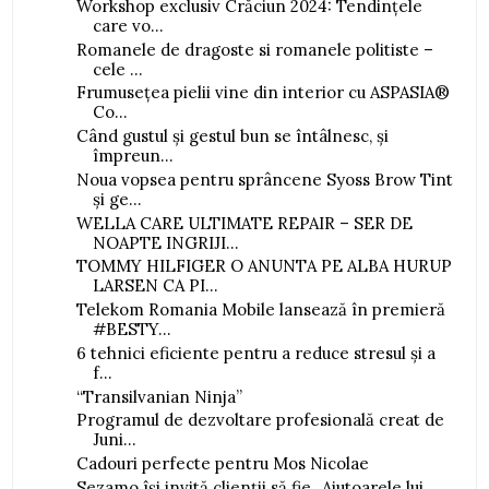
Workshop exclusiv Crăciun 2024: Tendințele
care vo...
Romanele de dragoste si romanele politiste –
cele ...
Frumusețea pielii vine din interior cu ASPASIA®
Co...
Când gustul și gestul bun se întâlnesc, și
împreun...
Noua vopsea pentru sprâncene Syoss Brow Tint
și ge...
WELLA CARE ULTIMATE REPAIR – SER DE
NOAPTE INGRIJI...
TOMMY HILFIGER O ANUNTA PE ALBA HURUP
LARSEN CA PI...
Telekom Romania Mobile lansează în premieră
#BESTY...
6 tehnici eficiente pentru a reduce stresul și a
f...
“Transilvanian Ninja”
Programul de dezvoltare profesională creat de
Juni...
Cadouri perfecte pentru Mos Nicolae
Sezamo își invită clienții să fie „Ajutoarele lui ...