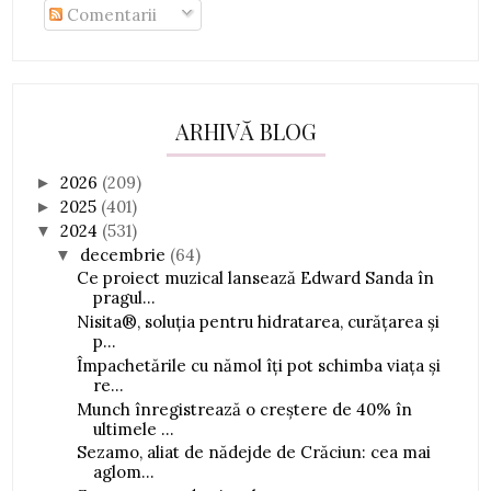
Comentarii
ARHIVĂ BLOG
2026
(209)
►
2025
(401)
►
2024
(531)
▼
decembrie
(64)
▼
Ce proiect muzical lansează Edward Sanda în
pragul...
Nisita®, soluția pentru hidratarea, curățarea și
p...
Împachetările cu nămol îți pot schimba viața și
re...
Munch înregistrează o creștere de 40% în
ultimele ...
Sezamo, aliat de nădejde de Crăciun: cea mai
aglom...