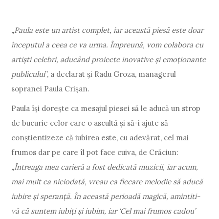
„Paula este un artist complet, iar această piesă este doar
începutul a ceea ce va urma. Împreună, vom colabora cu
artiști celebri, aducând proiecte inovative și emoționante
publicului
”, a declarat și
Radu Groza, managerul
sopranei Paula Crișan.
Paula își dorește ca mesajul piesei să le aducă un strop
de bucurie celor care o ascultă și să-i ajute să
conștientizeze că iubirea este, cu adevărat, cel mai
frumos dar pe care îl pot face cuiva, de Crăciun:
„Întreaga mea carieră a fost dedicată muzicii, iar acum,
mai mult ca niciodată, vreau ca fiecare melodie să aducă
iubire și speranță. În această perioadă magică, amintiti-
vă că suntem iubiți și iubim, iar ‘Cel mai frumos cadou’