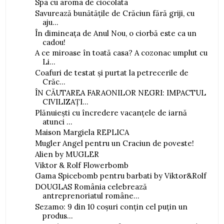
Spa cu aroma de ciocolata
Savurează bunătățile de Crăciun fără griji, cu
aju...
În dimineața de Anul Nou, o ciorbă este ca un
cadou!
A ce miroase în toată casa? A cozonac umplut cu
Li...
Coafuri de testat și purtat la petrecerile de
Crăc...
ÎN CĂUTAREA FARAONILOR NEGRI: IMPACTUL
CIVILIZAȚI...
Plănuiești cu încredere vacanțele de iarnă
atunci ...
Maison Margiela REPLICA
Mugler Angel pentru un Craciun de poveste!
Alien by MUGLER
Viktor & Rolf Flowerbomb
Gama Spicebomb pentru barbati by Viktor&Rolf
DOUGLAS România celebrează
antreprenoriatul române...
Sezamo: 9 din 10 coșuri conțin cel puțin un
produs...