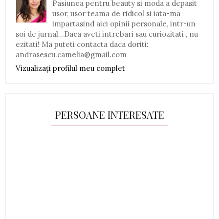
Pasiunea pentru beauty si moda a depasit
usor, usor teama de ridicol si iata-ma
impartasind aici opinii personale, intr-un
soi de jurnal...Daca aveti intrebari sau curiozitati , nu
ezitati! Ma puteti contacta daca doriti:
andrasescu.camelia@gmail.com
Vizualizați profilul meu complet
PERSOANE INTERESATE