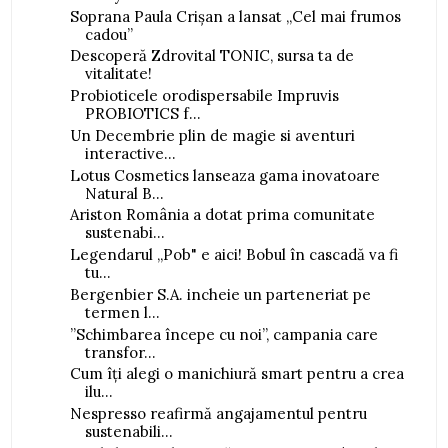
Soprana Paula Crișan a lansat „Cel mai frumos
cadou”
Descoperă Zdrovital TONIC, sursa ta de
vitalitate!
Probioticele orodispersabile Impruvis
PROBIOTICS f...
Un Decembrie plin de magie si aventuri
interactive...
Lotus Cosmetics lanseaza gama inovatoare
Natural B...
Ariston România a dotat prima comunitate
sustenabi...
Legendarul „Pob" e aici! Bobul în cascadă va fi
tu...
Bergenbier S.A. incheie un parteneriat pe
termen l...
”Schimbarea începe cu noi”, campania care
transfor...
Cum îți alegi o manichiură smart pentru a crea
ilu...
Nespresso reafirmă angajamentul pentru
sustenabili...