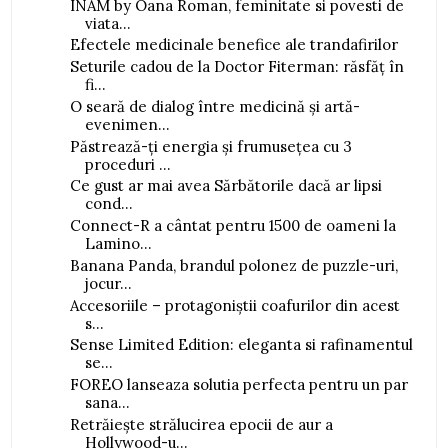
INAM by Oana Roman, feminitate si povesti de
viata...
Efectele medicinale benefice ale trandafirilor
Seturile cadou de la Doctor Fiterman: răsfăț în
fi...
O seară de dialog între medicină și artă-
evenimen...
Păstrează-ți energia și frumusețea cu 3
proceduri ...
Ce gust ar mai avea Sărbătorile dacă ar lipsi
cond...
Connect-R a cântat pentru 1500 de oameni la
Lamino...
Banana Panda, brandul polonez de puzzle-uri,
jocur...
Accesoriile – protagoniștii coafurilor din acest
s...
Sense Limited Edition: eleganta si rafinamentul
se...
FOREO lanseaza solutia perfecta pentru un par
sana...
Retrăiește strălucirea epocii de aur a
Hollywood-u...