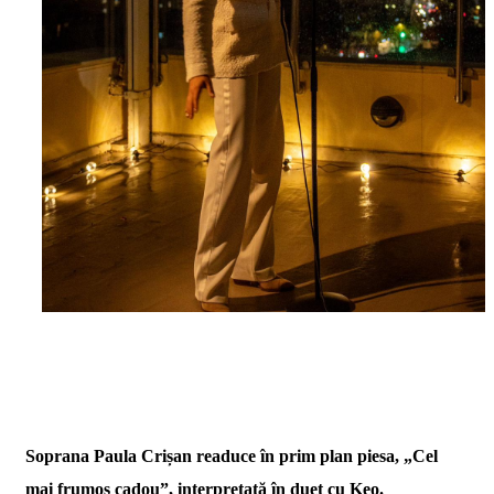
Soprana Paula Crișan readuce în prim plan piesa, „Cel
mai frumos cadou”, interpretată în duet cu Keo.