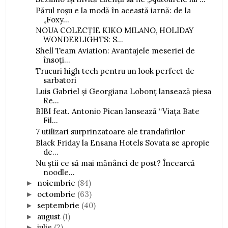
Părul roșu e la modă în această iarnă: de la
„Foxy...
NOUA COLECȚIE KIKO MILANO, HOLIDAY
WONDERLIGHTS: S...
Shell Team Aviation: Avantajele meseriei de
însoți...
Trucuri high tech pentru un look perfect de
sarbatori
Luis Gabriel și Georgiana Lobonț lansează piesa
Re...
BIBI feat. Antonio Pican lansează “Viața Bate
Fil...
7 utilizari surprinzatoare ale trandafirilor
Black Friday la Ensana Hotels Sovata se apropie
de...
Nu știi ce să mai mănânci de post? Încearcă
noodle...
noiembrie
(84)
►
octombrie
(63)
►
septembrie
(40)
►
august
(1)
►
iulie
(2)
►