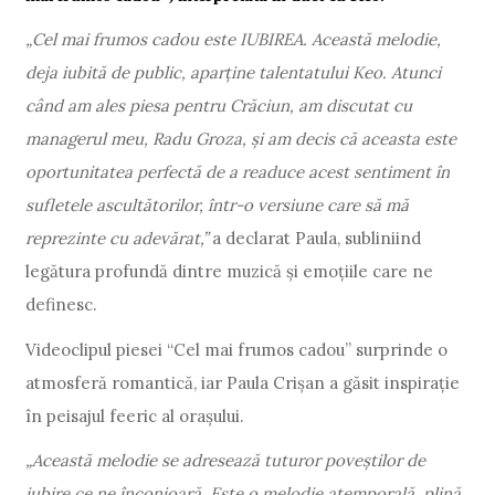
„Cel mai frumos cadou este IUBIREA. Această melodie,
deja iubită de public, aparține talentatului Keo. Atunci
când am ales piesa pentru Crăciun, am discutat cu
managerul meu, Radu Groza, și am decis că aceasta este
oportunitatea perfectă de a readuce acest sentiment în
sufletele ascultătorilor, într-o versiune care să mă
reprezinte cu adevărat,”
a declarat Paula, subliniind
legătura profundă dintre muzică și emoțiile care ne
definesc.
Videoclipul piesei “Cel mai frumos cadou” surprinde o
atmosferă romantică, iar Paula Crișan a găsit inspirație
în peisajul feeric al orașului.
„Această melodie se adresează tuturor poveștilor de
iubire ce ne înconjoară. Este o melodie atemporală, plină