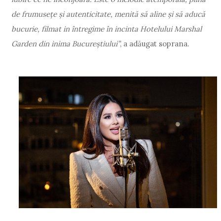
de frumusețe și autenticitate, menită să aline și să aducă
bucurie, filmat in întregime în incinta Hotelului Marshal
Garden din inima Bucureștiului”
, a adăugat soprana.