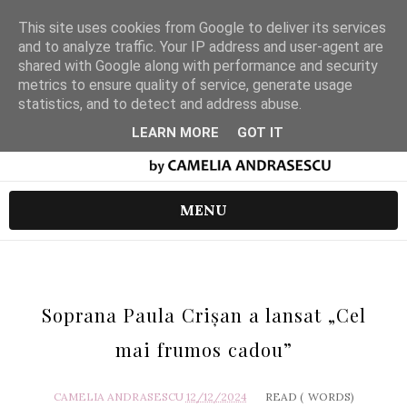
This site uses cookies from Google to deliver its services
and to analyze traffic. Your IP address and user-agent are
shared with Google along with performance and security
metrics to ensure quality of service, generate usage
statistics, and to detect and address abuse.
LEARN MORE
GOT IT
MENU
Soprana Paula Crișan a lansat „Cel
mai frumos cadou”
CAMELIA ANDRASESCU
12/12/2024
READ (
WORDS)