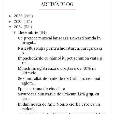
ARHIVĂ BLOG
2026
(209)
►
2025
(401)
►
2024
(531)
▼
decembrie
(64)
▼
Ce proiect muzical lansează Edward Sanda în
pragul...
Nisita®, soluția pentru hidratarea, curățarea și
p...
Împachetările cu nămol îți pot schimba viața și
re...
Munch înregistrează o creștere de 40% în
ultimele ...
Sezamo, aliat de nădejde de Crăciun: cea mai
aglom...
Spa cu aroma de ciocolata
Savurează bunătățile de Crăciun fără griji, cu
aju...
În dimineața de Anul Nou, o ciorbă este ca un
cadou!