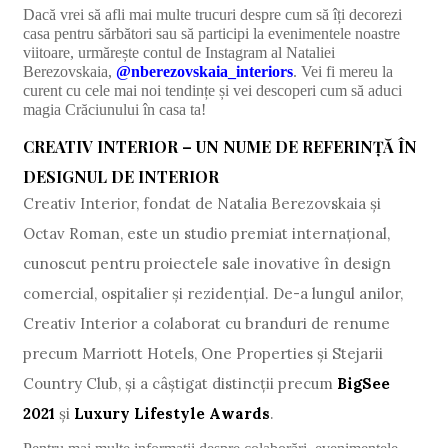
Dacă vrei să afli mai multe trucuri despre cum să îți decorezi
casa pentru sărbători sau să participi la evenimentele noastre
viitoare, urmărește contul de Instagram al Nataliei
Berezovskaia,
@nberezovskaia_interiors
. Vei fi mereu la
curent cu cele mai noi tendințe și vei descoperi cum să aduci
magia Crăciunului în casa ta!
CREATIV INTERIOR – UN NUME DE REFERINȚĂ ÎN
DESIGNUL DE INTERIOR
Creativ Interior, fondat de Natalia Berezovskaia și
Octav Roman, este un studio premiat internațional,
cunoscut pentru proiectele sale inovative în design
comercial, ospitalier și rezidențial. De-a lungul anilor,
Creativ Interior a colaborat cu branduri de renume
precum Marriott Hotels, One Properties și Stejarii
Country Club, și a câștigat distincții precum
BigSee
2021
și
Luxury Lifestyle Awards
.