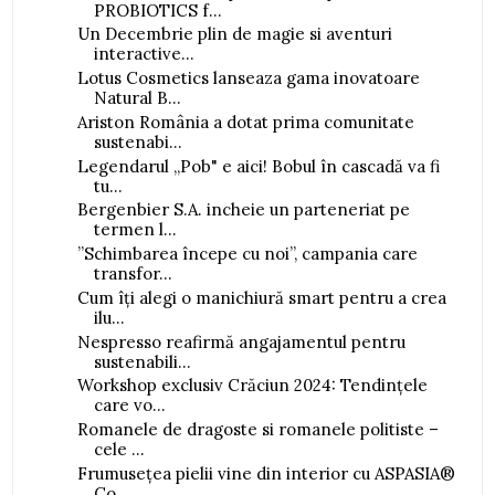
PROBIOTICS f...
Un Decembrie plin de magie si aventuri
interactive...
Lotus Cosmetics lanseaza gama inovatoare
Natural B...
Ariston România a dotat prima comunitate
sustenabi...
Legendarul „Pob" e aici! Bobul în cascadă va fi
tu...
Bergenbier S.A. incheie un parteneriat pe
termen l...
”Schimbarea începe cu noi”, campania care
transfor...
Cum îți alegi o manichiură smart pentru a crea
ilu...
Nespresso reafirmă angajamentul pentru
sustenabili...
Workshop exclusiv Crăciun 2024: Tendințele
care vo...
Romanele de dragoste si romanele politiste –
cele ...
Frumusețea pielii vine din interior cu ASPASIA®
Co...