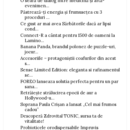
O seară de dialog între medicină și artă-
evenimen...
Păstrează-ți energia și frumusețea cu 3
proceduri ...
Ce gust ar mai avea Sărbătorile dacă ar lipsi
cond...
Connect-R a cântat pentru 1500 de oameni la
Lamino...
Banana Panda, brandul polonez de puzzle-uri,
jocur...
Accesoriile – protagoniștii coafurilor din acest
s...
Sense Limited Edition: eleganta si rafinamentul
se...
FOREO lanseaza solutia perfecta pentru un par
sana...
Retrăiește strălucirea epocii de aur a
Hollywood-u...
Soprana Paula Crișan a lansat „Cel mai frumos
cadou”
Descoperă Zdrovital TONIC, sursa ta de
vitalitate!
Probioticele orodispersabile Impruvis