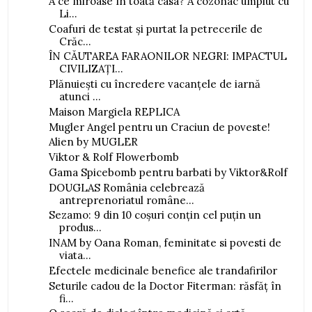
A ce miroase în toată casa? A cozonac umplut cu
Li...
Coafuri de testat și purtat la petrecerile de
Crăc...
ÎN CĂUTAREA FARAONILOR NEGRI: IMPACTUL
CIVILIZAȚI...
Plănuiești cu încredere vacanțele de iarnă
atunci ...
Maison Margiela REPLICA
Mugler Angel pentru un Craciun de poveste!
Alien by MUGLER
Viktor & Rolf Flowerbomb
Gama Spicebomb pentru barbati by Viktor&Rolf
DOUGLAS România celebrează
antreprenoriatul române...
Sezamo: 9 din 10 coșuri conțin cel puțin un
produs...
INAM by Oana Roman, feminitate si povesti de
viata...
Efectele medicinale benefice ale trandafirilor
Seturile cadou de la Doctor Fiterman: răsfăț în
fi...