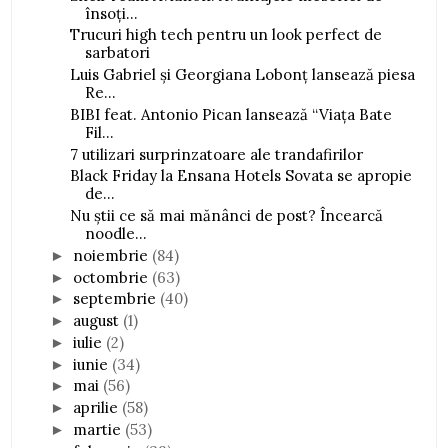
însoți...
Trucuri high tech pentru un look perfect de
sarbatori
Luis Gabriel și Georgiana Lobonț lansează piesa
Re...
BIBI feat. Antonio Pican lansează “Viața Bate
Fil...
7 utilizari surprinzatoare ale trandafirilor
Black Friday la Ensana Hotels Sovata se apropie
de...
Nu știi ce să mai mănânci de post? Încearcă
noodle...
noiembrie
(84)
►
octombrie
(63)
►
septembrie
(40)
►
august
(1)
►
iulie
(2)
►
iunie
(34)
►
mai
(56)
►
aprilie
(58)
►
martie
(53)
►