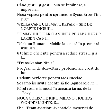
Când gustul și gestul bun se întâlnesc, și
împreun...
Noua vopsea pentru sprâncene Syoss Brow Tint
și ge...
WELLA CARE ULTIMATE REPAIR – SER DE
NOAPTE INGRIJI...
TOMMY HILFIGER O ANUNTA PE ALBA HURUP
LARSEN CA PI...
Telekom Romania Mobile lansează în premieră
#BESTY...
6 tehnici eficiente pentru a reduce stresul și a
f...
“Transilvanian Ninja”
Programul de dezvoltare profesională creat de
Juni...
Cadouri perfecte pentru Mos Nicolae
Sezamo își invită clienții să fie „Ajutoarele lui ...
Părul roșu e la modă în această iarnă: de la
„Foxy...
NOUA COLECȚIE KIKO MILANO, HOLIDAY
WONDERLIGHTS: S...
Shell Team Aviation: Avantajele meseriei de