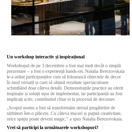
Un workshop interactiv și inspirațional
Workshopul de pe 3 decembrie a fost mai mult decât o simplă
prezentare – a fost o experiență hands-on. Natalia Berezovskaia
le-a arătat participanților cum să folosească obiectele de decor
în mod versatil și cum să obțină rezultate spectaculoase
schimbând doar câteva detalii. Demonstrațiile practice au oferit
inspirație și soluții ușor de implementat, iar participanții au fost
implicați activ, contribuind chiar ei la procesul de decorare.
„Scopul nostru a fost să transformăm stresul pregătirilor de
sărbători într-o plăcere. Cu câteva trucuri și puțină creativitate,
orice spațiu poate deveni magic,” a spus Natalia Berezovskaia.
Vrei să participi la următoarele workshopuri?