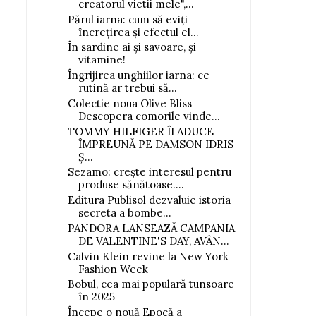
creatorul vietii mele",...
Părul iarna: cum să eviți
încrețirea și efectul el...
În sardine ai și savoare, și
vitamine!
Îngrijirea unghiilor iarna: ce
rutină ar trebui să...
Colectie noua Olive Bliss
Descopera comorile vinde...
TOMMY HILFIGER ÎI ADUCE
ÎMPREUNĂ PE DAMSON IDRIS
Ș...
Sezamo: crește interesul pentru
produse sănătoase....
Editura Publisol dezvaluie istoria
secreta a bombe...
PANDORA LANSEAZĂ CAMPANIA
DE VALENTINE'S DAY, AVÂN...
Calvin Klein revine la New York
Fashion Week
Bobul, cea mai populară tunsoare
în 2025
Începe o nouă Epocă a