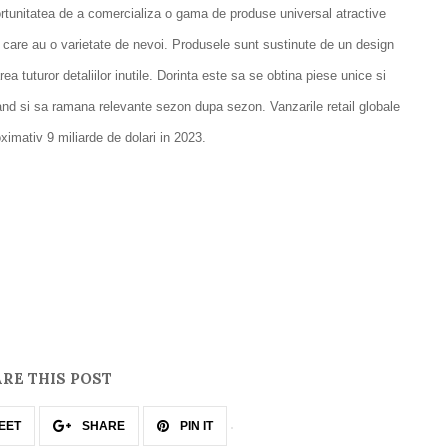
oportunitatea de a comercializa o gama de produse universal atractive
i, care au o varietate de nevoi. Produsele sunt sustinute de un design
a tuturor detaliilor inutile. Dorinta este sa se obtina piese unice si
and si sa ramana relevante sezon dupa sezon. Vanzarile retail globale
ximativ 9 miliarde de dolari in 2023.
RE THIS POST
EET
SHARE
PIN IT