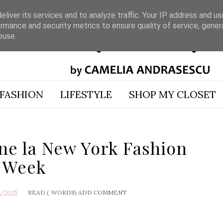
liver its services and to analyze traffic. Your IP address and u
rmance and security metrics to ensure quality of service, gene
buse.
FASHION
LIFESTYLE
SHOP MY CLOSET
ine la New York Fashion
Week
4/2025
READ (
WORDS)
ADD COMMENT