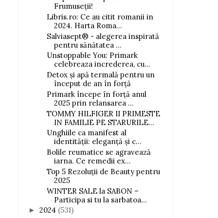
Frumuseții!
Libris.ro: Ce au citit romanii in
2024. Harta Roma...
Salviasept® - alegerea inspirată
pentru sănătatea ...
Unstoppable You: Primark
celebreaza increderea, cu...
Detox și apă termală pentru un
început de an în forță
Primark începe în forță anul
2025 prin relansarea ...
TOMMY HILFIGER II PRIMESTE
IN FAMILIE PE STARURILE...
Unghiile ca manifest al
identității: eleganță și c...
Bolile reumatice se agravează
iarna. Ce remedii ex...
Top 5 Rezoluții de Beauty pentru
2025
WINTER SALE la SABON –
Participa si tu la sarbatoa...
2024
(531)
►