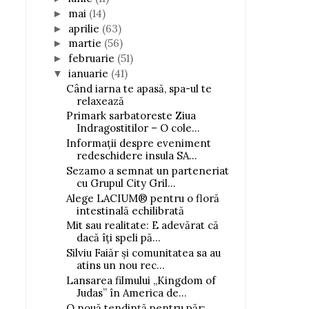
mai
(14)
►
aprilie
(63)
►
martie
(56)
►
februarie
(51)
►
ianuarie
(41)
▼
Când iarna te apasă, spa-ul te
relaxează
Primark sarbatoreste Ziua
Indragostitilor – O cole...
Informații despre eveniment
redeschidere insula SA...
Sezamo a semnat un parteneriat
cu Grupul City Gril...
Alege LACIUM® pentru o floră
intestinală echilibrată
Mit sau realitate: E adevărat că
dacă îți speli pă...
Silviu Faiăr și comunitatea sa au
atins un nou rec...
Lansarea filmului „Kingdom of
Judas” în America de...
O nouă tendință pentru păr: