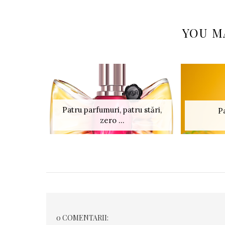
YOU M
Patru parfumuri, patru stări,
P
zero ...
0 COMENTARII: