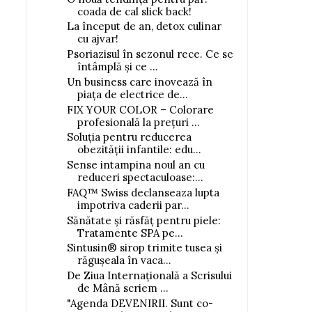
coada de cal slick back!
La început de an, detox culinar
cu ajvar!
Psoriazisul în sezonul rece. Ce se
întâmplă și ce ...
Un business care inovează în
piața de electrice de...
FIX YOUR COLOR – Colorare
profesională la prețuri ...
Soluția pentru reducerea
obezității infantile: edu...
Sezamo: Vânzările de
Supermarketul onli
Sense intampina noul an cu
înghețată arti...
Sezamo: Număru...
reduceri spectaculoase:...
FAQ™ Swiss declanseaza lupta
impotriva caderii par...
Sănătate și răsfăț pentru piele:
Tratamente SPA pe...
Sintusin® sirop trimite tusea și
răgușeala în vaca...
De Ziua Internațională a Scrisului
de Mână scriem ...
"Agenda DEVENIRII. Sunt co-