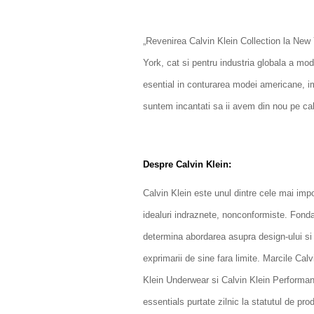
„Revenirea Calvin Klein Collection la Ne
York, cat si pentru industria globala a mo
esential in conturarea modei americane, im
suntem incantati sa ii avem din nou pe cal
Despre Calvin Klein:
Calvin Klein este unul dintre cele mai impo
idealuri indraznete, nonconformiste. Fonda
determina abordarea asupra design-ului si 
exprimarii de sine fara limite. Marcile Cal
Klein Underwear si Calvin Klein Performan
essentials purtate zilnic la statutul de pr