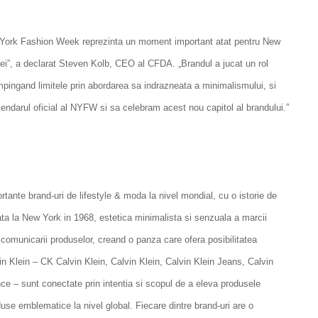
w York Fashion Week reprezinta un moment important atat pentru New
dei”, a declarat Steven Kolb, CEO al CFDA. „Brandul a jucat un rol
pingand limitele prin abordarea sa indrazneata a minimalismului, si
endarul oficial al NYFW si sa celebram acest nou capitol al brandului.”
rtante brand-uri de lifestyle & moda la nivel mondial, cu o istorie de
ta la New York in 1968, estetica minimalista si senzuala a marcii
comunicarii produselor, creand o panza care ofera posibilitatea
vin Klein – CK Calvin Klein, Calvin Klein, Calvin Klein Jeans, Calvin
ce – sunt conectate prin intentia si scopul de a eleva produsele
oduse emblematice la nivel global. Fiecare dintre brand-uri are o