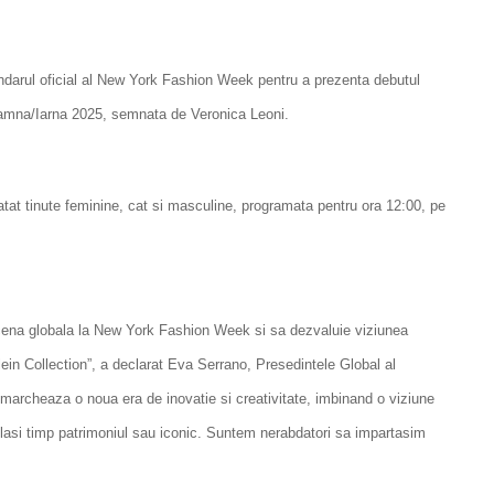
endarul oficial al New York Fashion Week pentru a prezenta debutul
Toamna/Iarna 2025, semnata de Veronica Leoni.
 atat tinute feminine, cat si masculine, programata pentru ora 12:00, pe
scena globala la New York Fashion Week si sa dezvaluie viziunea
lein Collection”, a declarat Eva Serrano, Presedintele Global al
 marcheaza o noua era de inovatie si creativitate, imbinand o viziune
lasi timp patrimoniul sau iconic. Suntem nerabdatori sa impartasim