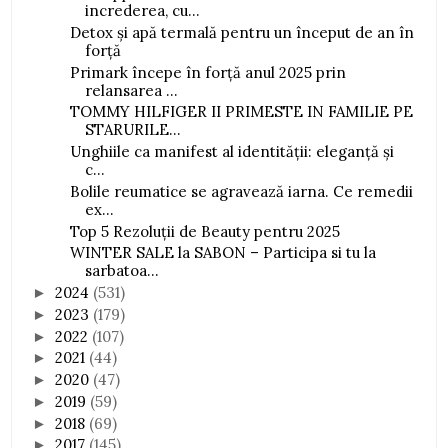
increderea, cu...
Detox și apă termală pentru un început de an în
forță
Primark începe în forță anul 2025 prin
relansarea ...
TOMMY HILFIGER II PRIMESTE IN FAMILIE PE
STARURILE...
Unghiile ca manifest al identității: eleganță și
c...
Bolile reumatice se agravează iarna. Ce remedii
ex...
Top 5 Rezoluții de Beauty pentru 2025
WINTER SALE la SABON – Participa si tu la
sarbatoa...
2024
(531)
►
2023
(179)
►
2022
(107)
►
2021
(44)
►
2020
(47)
►
2019
(59)
►
2018
(69)
►
2017
(145)
►