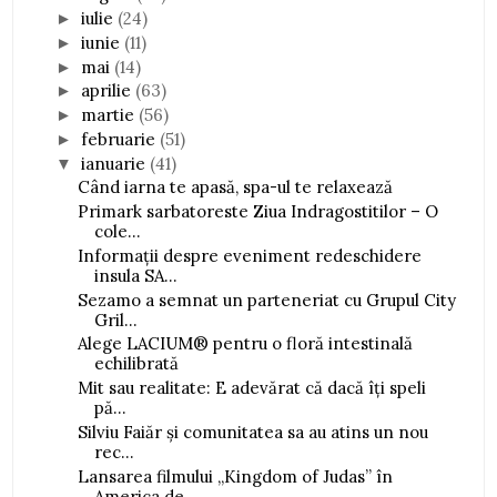
iulie
(24)
►
iunie
(11)
►
mai
(14)
►
aprilie
(63)
►
martie
(56)
►
februarie
(51)
►
ianuarie
(41)
▼
Când iarna te apasă, spa-ul te relaxează
Primark sarbatoreste Ziua Indragostitilor – O
cole...
Informații despre eveniment redeschidere
insula SA...
Sezamo a semnat un parteneriat cu Grupul City
Gril...
Alege LACIUM® pentru o floră intestinală
echilibrată
Mit sau realitate: E adevărat că dacă îți speli
pă...
Silviu Faiăr și comunitatea sa au atins un nou
rec...
Lansarea filmului „Kingdom of Judas” în
America de...