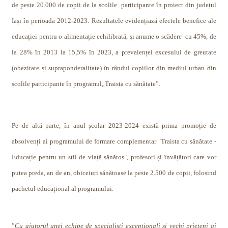
de peste 20.000 de copii de la școlile
participante în proiect din județul
Iași în perioada 2012-2023. Rezultatele evidențiază efectele benefice ale
educației pentru o alimentație echilibrată, și anume o scădere
cu 45%, de
la 28% în 2013 la 15,5% în 2023, a prevalenței excesului de greutate
(obezitate și supraponderalitate) în rândul copiilor din mediul urban din
școlile participante în programul„Traista cu sănătate”.
Pe de altă parte, în anul școlar 2023-2024 există prima promoție de
absolvenți ai programului de formare complementar "Traista cu sănătate -
Educație pentru un stil de viață sănătos", profesori și învățători care vor
putea preda, an de an, obiceiuri sănătoase la peste 2.500 de copii, folosind
pachetul educațional al programului.
”
Cu ajutorul unei echipe de specialiști excepționali și vechi prieteni ai