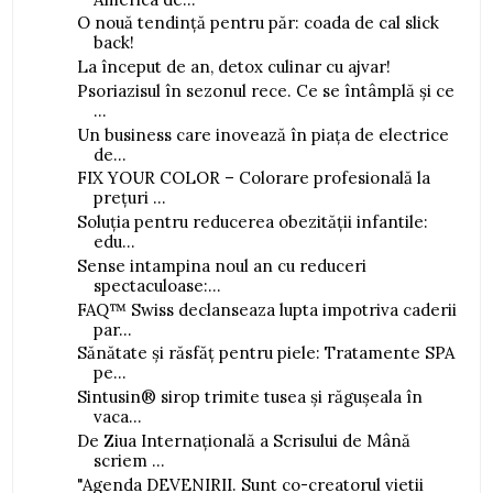
O nouă tendință pentru păr: coada de cal slick
back!
La început de an, detox culinar cu ajvar!
Psoriazisul în sezonul rece. Ce se întâmplă și ce
...
Un business care inovează în piața de electrice
de...
FIX YOUR COLOR – Colorare profesională la
prețuri ...
Soluția pentru reducerea obezității infantile:
edu...
Sense intampina noul an cu reduceri
spectaculoase:...
FAQ™ Swiss declanseaza lupta impotriva caderii
par...
Sănătate și răsfăț pentru piele: Tratamente SPA
pe...
Sintusin® sirop trimite tusea și răgușeala în
vaca...
De Ziua Internațională a Scrisului de Mână
scriem ...
"Agenda DEVENIRII. Sunt co-creatorul vietii