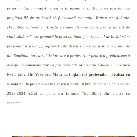
programului, am reușit marea performanță ca în decurs de șase luni să
pregătim 92 de profesori să folosească manualul Traista cu sănătate.
Disciplina opțională ”Traista cu sănătate - educație pentru un stil de
viață sănătos” este propusă la nivel național pentru ciclul de învățământ
preșcolar și școlar, programul este deschis oricărei școli sau grădinițe
din România, iar cursul de formare a profesorilor pentru a preda această
disciplină complementară a fost avizat de Ministerul Educației
”, explică
Prof. Univ. Dr. Veronica Mocanu, inițiatorul proiectului „Traista cu
sănătate”
. În program au fost înscriși peste 10.000 de copii în anul școlar
2023-2024, când campania
s-a intitulat ”Echilibrul din Traista cu
sănătate”.