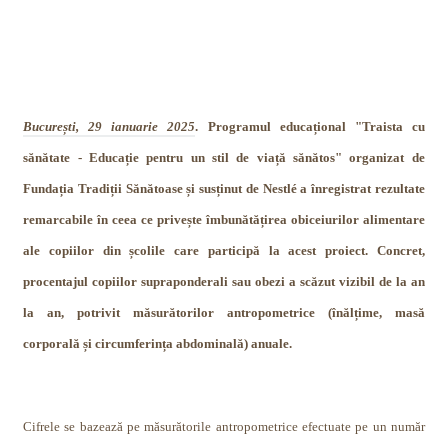
București, 29 ianuarie 2025
. Programul educațional "Traista cu
sănătate - Educație pentru un stil de viață sănătos" organizat de
Fundația Tradiții Sănătoase și susținut de Nestlé a înregistrat rezultate
remarcabile în ceea ce privește îmbunătățirea obiceiurilor alimentare
ale copiilor din școlile care participă la acest proiect. Concret,
procentajul copiilor supraponderali sau obezi a scăzut vizibil de la an
la an, potrivit măsurătorilor antropometrice (înălțime, masă
corporală și circumferința abdominală) anuale.
Cifrele se bazează pe măsurătorile antropometrice efectuate pe un număr