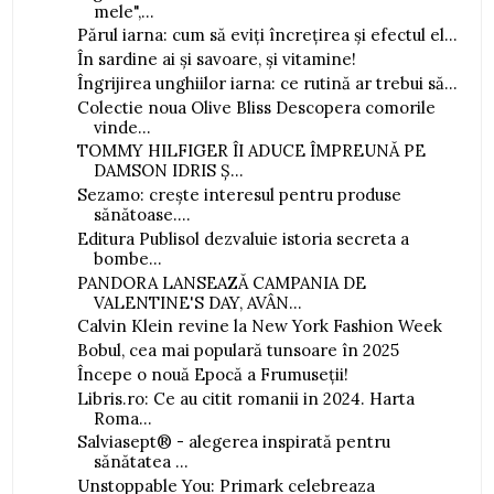
mele",...
Părul iarna: cum să eviți încrețirea și efectul el...
În sardine ai și savoare, și vitamine!
Îngrijirea unghiilor iarna: ce rutină ar trebui să...
Colectie noua Olive Bliss Descopera comorile
vinde...
TOMMY HILFIGER ÎI ADUCE ÎMPREUNĂ PE
DAMSON IDRIS Ș...
Sezamo: crește interesul pentru produse
sănătoase....
Editura Publisol dezvaluie istoria secreta a
bombe...
PANDORA LANSEAZĂ CAMPANIA DE
VALENTINE'S DAY, AVÂN...
Calvin Klein revine la New York Fashion Week
Bobul, cea mai populară tunsoare în 2025
Începe o nouă Epocă a Frumuseții!
Libris.ro: Ce au citit romanii in 2024. Harta
Roma...
Salviasept® - alegerea inspirată pentru
sănătatea ...
Unstoppable You: Primark celebreaza