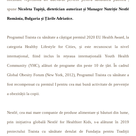
spune
Nicoleta Tupiță, dietetician autorizat și Manager Nutriție Nestlé
România, Bulgaria și Țările Adriatice.
Programul Traista cu sănătate a câștigat premiul 2020 EU Health Award, la
categoria Healthy Lifestyle for Cities, și este recunoscut la nivel
internațional, fiind inclus în rețeaua internațională Youth Health
Community (YHC), alături de programe din peste 10 de țări. În cadrul
Global Obesity Forum (New York, 2012), Programul Traista cu sănătate a
fost recompensat cu premiul I pentru cea mai bună activitate de prevenție
a obezității la copii.
Nestlé, cea mai mare companie de produse alimentare și băuturi din lume,
prin inițiativa globală Nestlé for Healthier Kids, s-a alăturat în 2019
proiectului Traista cu sănătate derulat de Fundația pentru Tradiții