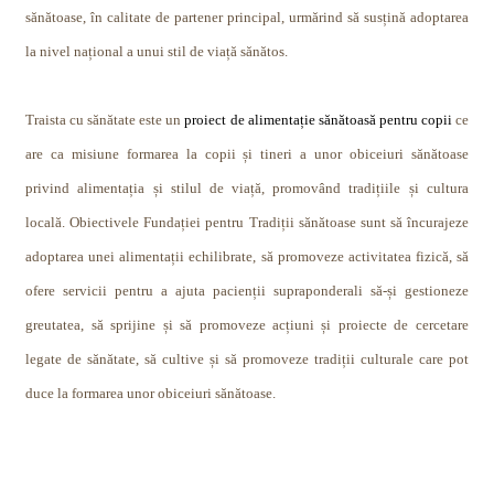
sănătoase, în calitate de partener principal, urmărind să susțină adoptarea
la nivel național a unui stil de viață sănătos.
Traista cu sănătate
este un
proiect de alimentație sănătoasă pentru copii
ce
are ca misiune formarea la copii și tineri a unor obiceiuri sănătoase
privind alimentația și stilul de viață, promovând tradițiile și cultura
locală. Obiectivele Fundației pentru Tradiții sănătoase sunt să încurajeze
adoptarea unei alimentații echilibrate, să promoveze activitatea fizică, să
ofere servicii pentru a ajuta pacienții supraponderali să-și gestioneze
greutatea, să sprijine și să promoveze acțiuni și proiecte de cercetare
legate de sănătate, să cultive și să promoveze tradiții culturale care pot
duce la formarea unor obiceiuri sănătoase.