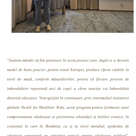
”
Suntem mândri să fim parteneri în acest proiect care, după ce a devenit
model de bune practici pentru restul Europei, produce efecte vizibile la
nivel de masă, conform măsurătorilor, pentru că fiecare procent de
îmbunătățire reprezintă zeci de copii a căror nutriție s-a îmbunătățit
datorită educației. Vom sprijini în continuare, prin intermediul inițiativei
globale Nestlé for Healthier Kids, acest program pentru formarea unor
comportamente sănătoase și prevenirea obezității și bolilor cronice, în
contextul în care în România, ca și la nivel mondial, epidemia de
obezitate reprezintă un adevărat pericol pentru sănătatea publică
”,