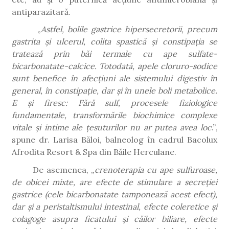
antiparazitară.
„
Astfel, bolile gastrice hipersecretorii, precum
gastrita și ulcerul, colita spastică și constipația se
tratează prin băi termale cu ape sulfate-
bicarbonatate-calcice. Totodată, apele cloruro-sodice
sunt benefice în afecțiuni ale sistemului digestiv în
general, în constipație, dar și în unele boli metabolice.
E și firesc: Fără sulf, procesele fiziologice
fundamentale, transformările biochimice complexe
vitale și intime ale țesuturilor nu ar putea avea loc
.”
,
spune dr. Larisa Băloi, balneolog în cadrul Bacolux
Afrodita Resort & Spa din Băile Herculane.
De asemenea, „
crenoterapia cu ape sulfuroase,
de obicei mixte, are efecte de stimulare a secreției
gastrice (cele bicarbonatate tamponează acest efect),
dar și a peristaltismului intestinal, efecte coleretice și
colagoge asupra ficatului și căilor biliare, efecte