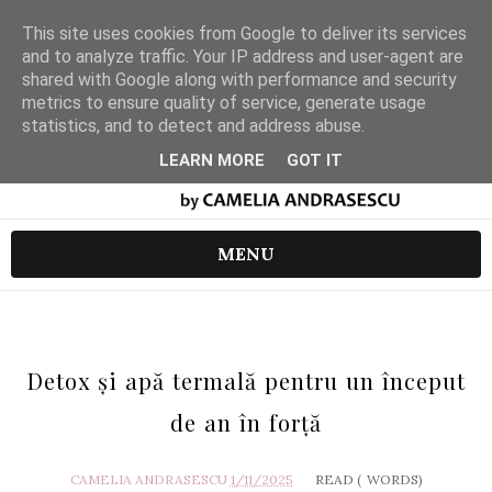
This site uses cookies from Google to deliver its services
and to analyze traffic. Your IP address and user-agent are
shared with Google along with performance and security
metrics to ensure quality of service, generate usage
statistics, and to detect and address abuse.
LEARN MORE
GOT IT
MENU
Detox și apă termală pentru un început
de an în forță
CAMELIA ANDRASESCU
1/11/2025
READ (
WORDS)