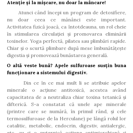
Atenție și la mișcare, nu doar la mâncare!
Atunci când începi un program de detoxifiere,
nu doar ceea ce mănânci este important.
Activitatea fizică joacă, ca întotdeauna, un rol cheie
în stimularea circulației și promovarea eliminării
toxinelor. Yoga perfectă, pilates sau plimbări rapide.
Chiar și o scurtă plimbare după mese îmbunătățește
digestia și promovează bunăstarea generală.
O altă veste bună? Apele sulfuroase susțin buna
funcționare a sistemului digestiv.
Din ce în ce mai mult li se atribuie apelor
minerale o acțiune antitoxică, acestea având
capacitatea de a neutraliza chiar toxina tetanică și
difterică. S-a constatat că unele ape minerale
(printre care se numără, în primul rând, și cele
termosulfuroase de la Herculane) pe lângă rolul lor
catalitic, metabolic, endocrin, digestiv, antialergic,
etc, au și o puternică acțiune antimicrobiană și