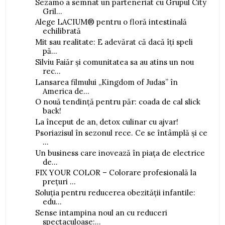
Sezamo a semnat un parteneriat cu Grupul City
Gril...
Alege LACIUM® pentru o floră intestinală
echilibrată
Mit sau realitate: E adevărat că dacă îți speli
pă...
Silviu Faiăr și comunitatea sa au atins un nou
rec...
Lansarea filmului „Kingdom of Judas” în
America de...
O nouă tendință pentru păr: coada de cal slick
back!
La început de an, detox culinar cu ajvar!
Psoriazisul în sezonul rece. Ce se întâmplă și ce
...
Un business care inovează în piața de electrice
de...
FIX YOUR COLOR – Colorare profesională la
prețuri ...
Soluția pentru reducerea obezității infantile:
edu...
Sense intampina noul an cu reduceri
spectaculoase:...