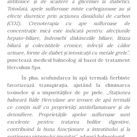
antitoxice și de scădere a glicemiei la diabetici.
Totodată, apele sulfuroase mixte carbogazoase au și
efecte diuretice prin acțiunea dioxidului de carbon
(CO2). Crenoterapia cu ape sulfuroase de
concentrație mică este indicată pentru: afecțiunile
hepato-biliare, îndeosebi diskineziile biliare, litiaza
biliară și colecistitele cronice, infecții ale căilor
urinare, forme de diabet și intoxicații cu metale grele
.”,
punctează medicul balneolog al bazei de tratament
Herculum Spa.
În plus, scufundarea în apă termală fierbinte
favorizează transpirația, ajutând la eliminarea
toxinelor și a impurităților de pe piele. „
Stațiunea
balneară Băile Herculane are izvoare de apă termală
ce conțin sulf cu proprietăți antiinflamatoare și de
detoxifiere. Proprietățile apelor sulfuroase sunt
excelente pentru tratarea bolilor digestive,
contribuind la buna funcționare a intestinului și la
susținerea sistemului imunitar
.”, adaugă balneologul.