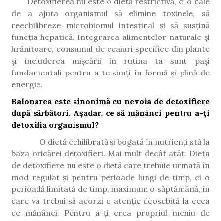
Detoxifierea nu este o dietă restrictivă, ci o cale
de a ajuta organismul să elimine toxinele, să
reechilibreze microbiomul intestinal și să susțină
funcția hepatică. Integrarea alimentelor naturale și
hrănitoare, consumul de ceaiuri specifice din plante
și includerea mișcării în rutina ta sunt pași
fundamentali pentru a te simți în formă și plină de
energie.
Balonarea este sinonimă cu nevoia de detoxifiere
după sărbători. Așadar, ce să mănânci pentru a-ți
detoxifia organismul?
O dietă echilibrată și bogată în nutrienți stă la
baza oricărei detoxifieri. Mai mult decât atât: Dieta
de detoxifiere nu este o dietă care trebuie urmată în
mod regulat și pentru perioade lungi de timp, ci o
perioadă limitată de timp, maximum o săptămână, în
care va trebui să acorzi o atenție deosebită la ceea
ce mănânci. Pentru a-ți crea propriul meniu de