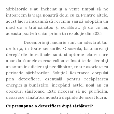
Sărbătorile s-au încheiat și a venit timpul să ne
întoarcem la viața noastră de zi cu zi. Printre altele,
acest lucru înseamnă să revenim sau să adoptăm un
mod de a trăi sănătos și echilibrat. Și de ce nu,
aceasta poate fi chiar prima ta rezoluție din 2025!
Decembrie și ianuarie sunt un adevărat tur
de forță, în toate sensurile. Oboseala, balonarea și
dereglările intestinale sunt simptome clare care
apar după unele excese culinare, însoțite de alcool și
un somn insuficient și neodihnitor, toate asociate cu
perioada sărbătorilor. Soluția? Resetarea corpului
prin detoxifiere
esențială pentru recăpătarea
,
energiei și bunăstării, începând astfel noul an cu
obiceiuri sănătoase.
Este necesar să ne purificăm,
deoarece sănătatea noastră depinde de acest lucru.
Ce presupune o detoxifiere după sărbători?