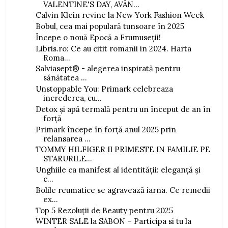
VALENTINE'S DAY, AVÂN...
Calvin Klein revine la New York Fashion Week
Bobul, cea mai populară tunsoare în 2025
Începe o nouă Epocă a Frumuseții!
Libris.ro: Ce au citit romanii in 2024. Harta
Roma...
Salviasept® - alegerea inspirată pentru
sănătatea ...
Unstoppable You: Primark celebreaza
increderea, cu...
Detox și apă termală pentru un început de an în
forță
Primark începe în forță anul 2025 prin
relansarea ...
TOMMY HILFIGER II PRIMESTE IN FAMILIE PE
STARURILE...
Unghiile ca manifest al identității: eleganță și
c...
Bolile reumatice se agravează iarna. Ce remedii
ex...
Top 5 Rezoluții de Beauty pentru 2025
WINTER SALE la SABON – Participa si tu la