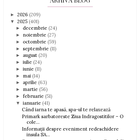
2026
(209)
►
2025
(401)
▼
decembrie
(24)
►
noiembrie
(27)
►
octombrie
(59)
►
septembrie
(11)
►
august
(20)
►
iulie
(24)
►
iunie
(11)
►
mai
(14)
►
aprilie
(63)
►
martie
(56)
►
februarie
(51)
►
ianuarie
(41)
▼
Când iarna te apasă, spa-ul te relaxează
Primark sarbatoreste Ziua Indragostitilor – O
cole...
Informații despre eveniment redeschidere
insula SA...