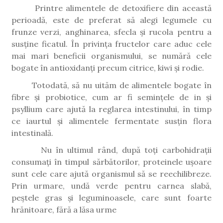
Printre alimentele de detoxifiere din această
perioadă, este de preferat să alegi legumele cu
frunze verzi, anghinarea, sfecla și rucola pentru a
susține ficatul. În privința fructelor care aduc cele
mai mari beneficii organismului, se numără cele
bogate în antioxidanți precum citrice, kiwi și rodie.
Totodată, să nu uităm de alimentele bogate în
fibre și probiotice, cum ar fi semințele de in și
psyllium care ajută la reglarea intestinului, în timp
ce iaurtul și alimentele fermentate susțin flora
intestinală.
Nu în ultimul rând, după toți carbohidrații
consumați în timpul sărbătorilor, proteinele ușoare
sunt cele care ajută organismul să se reechilibreze.
Prin urmare, undă verde pentru carnea slabă,
peștele gras și leguminoasele, care sunt foarte
hrănitoare, fără a lăsa urme