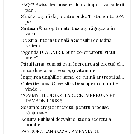
FAQ™ Swiss declanseaza lupta impotriva caderii
par...
Sănătate și răsfăț pentru piele: Tratamente SPA
pe...
Sintusin® sirop trimite tusea și răgușeala în
vaca...
De Ziua Internațională a Scrisului de Mână
scriem ...
"Agenda DEVENIRII. Sunt co-creatorul vietii
mele",...
Părul iarna: cum să eviți încrețirea și efectul el...
În sardine ai și savoare, și vitamine!
Îngrijirea unghiilor iarna: ce rutină ar trebui să...
Colectie noua Olive Bliss Descopera comorile
vinde...
TOMMY HILFIGER ÎI ADUCE ÎMPREUNĂ PE
DAMSON IDRIS Ș...
Sezamo: crește interesul pentru produse
sănătoase....
Editura Publisol dezvaluie istoria secreta a
bombe...
PANDORA LANSEAZĂ CAMPANIA DE