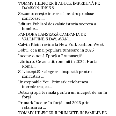
TOMMY HILFIGER ÎI ADUCE ÎMPREUNĂ PE
DAMSON IDRIS Ș...
Sezamo: crește interesul pentru produse
sănătoase....
Editura Publisol dezvaluie istoria secreta a
bombe...
PANDORA LANSEAZĂ CAMPANIA DE
VALENTINE'S DAY, AVÂN...
Calvin Klein revine la New York Fashion Week
Bobul, cea mai populară tunsoare în 2025
Începe o nouă Epocă a Frumuseții!
Libris.ro: Ce au citit romanii in 2024. Harta
Roma...
Salviasept® - alegerea inspirată pentru
sănătatea ...
Unstoppable You: Primark celebreaza
increderea, cu...
Detox și apă termală pentru un început de an în
forță
Primark începe în forță anul 2025 prin
relansarea ...
TOMMY HILFIGER II PRIMESTE IN FAMILIE PE