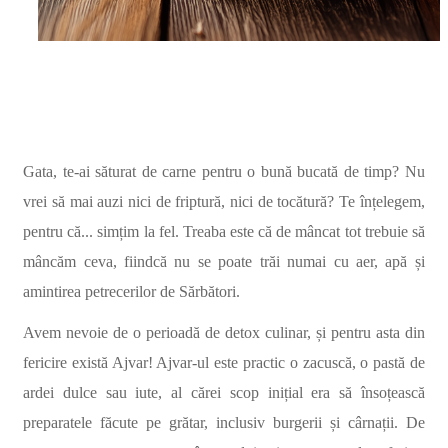
Gata, te-ai săturat de carne pentru o bună bucată de timp? Nu
vrei să mai auzi nici de friptură, nici de tocătură? Te înțelegem,
pentru că... simțim la fel. Treaba este că de mâncat tot trebuie să
mâncăm ceva, fiindcă nu se poate trăi numai cu aer, apă și
amintirea petrecerilor de Sărbători.
Avem nevoie de o perioadă de detox culinar, și pentru asta din
fericire există Ajvar! Ajvar-ul este practic o zacuscă, o pastă de
ardei dulce sau iute, al cărei scop inițial era să însoțească
preparatele făcute pe grătar, inclusiv burgerii și cârnații. De