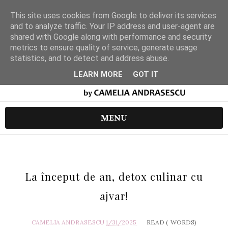
This site uses cookies from Google to deliver its services
and to analyze traffic. Your IP address and user-agent are
shared with Google along with performance and security
metrics to ensure quality of service, generate usage
statistics, and to detect and address abuse.
LEARN MORE
GOT IT
MENU
La început de an, detox culinar cu
ajvar!
CAMELIA ANDRASESCU
1/31/2025
READ (
WORDS)