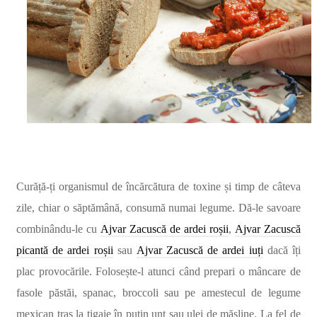
Curăță-ți organismul de încărcătura de toxine și timp de câteva
zile, chiar o săptămână, consumă numai legume. Dă-le savoare
combinându-le cu
Ajvar Zacuscă de ardei roșii
,
Ajvar Zacuscă
picantă de ardei roșii
sau
Ajvar Zacuscă de ardei iuți
dacă îți
plac provocările. Folosește-l atunci când prepari o mâncare de
fasole păstăi, spanac, broccoli sau pe amestecul de legume
mexican tras la tigaie în puțin unt sau ulei de măsline. La fel de