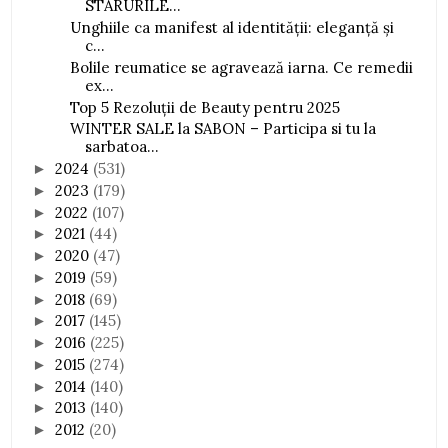
STARURILE...
Unghiile ca manifest al identității: eleganță și
c...
Bolile reumatice se agravează iarna. Ce remedii
ex...
Top 5 Rezoluții de Beauty pentru 2025
WINTER SALE la SABON – Participa si tu la
sarbatoa...
2024
(531)
►
2023
(179)
►
2022
(107)
►
2021
(44)
►
2020
(47)
►
2019
(59)
►
2018
(69)
►
2017
(145)
►
2016
(225)
►
2015
(274)
►
2014
(140)
►
2013
(140)
►
2012
(20)
►