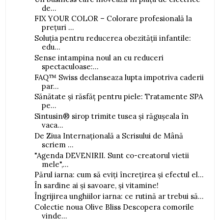
de...
FIX YOUR COLOR – Colorare profesională la
prețuri ...
Soluția pentru reducerea obezității infantile:
edu...
Sense intampina noul an cu reduceri
spectaculoase:...
FAQ™ Swiss declanseaza lupta impotriva caderii
par...
Sănătate și răsfăț pentru piele: Tratamente SPA
pe...
Sintusin® sirop trimite tusea și răgușeala în
vaca...
De Ziua Internațională a Scrisului de Mână
scriem ...
"Agenda DEVENIRII. Sunt co-creatorul vietii
mele",...
Părul iarna: cum să eviți încrețirea și efectul el...
În sardine ai și savoare, și vitamine!
Îngrijirea unghiilor iarna: ce rutină ar trebui să...
Colectie noua Olive Bliss Descopera comorile
vinde...