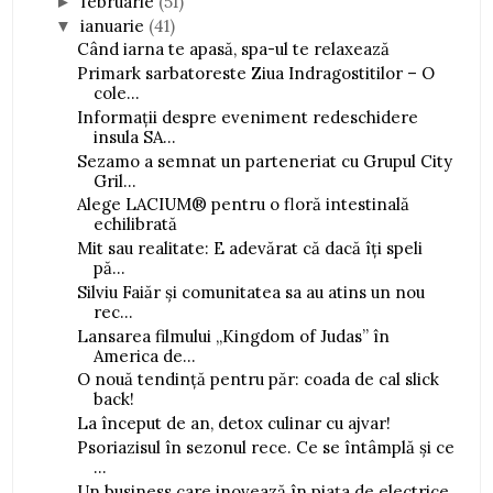
februarie
(51)
►
ianuarie
(41)
▼
Când iarna te apasă, spa-ul te relaxează
Primark sarbatoreste Ziua Indragostitilor – O
cole...
Informații despre eveniment redeschidere
insula SA...
Sezamo a semnat un parteneriat cu Grupul City
Gril...
Alege LACIUM® pentru o floră intestinală
echilibrată
Mit sau realitate: E adevărat că dacă îți speli
pă...
Silviu Faiăr și comunitatea sa au atins un nou
rec...
Lansarea filmului „Kingdom of Judas” în
America de...
O nouă tendință pentru păr: coada de cal slick
back!
La început de an, detox culinar cu ajvar!
Psoriazisul în sezonul rece. Ce se întâmplă și ce
...
Un business care inovează în piața de electrice