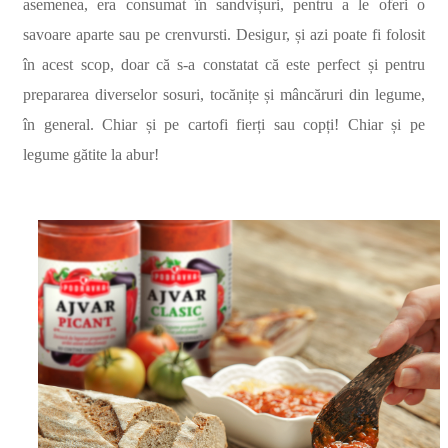
asemenea, era consumat în sandvișuri, pentru a le oferi o
savoare aparte sau pe crenvursti. Desigur, și azi poate fi folosit
în acest scop, doar că s-a constatat că este perfect și pentru
prepararea diverselor sosuri, tocănițe și mâncăruri din legume,
în general. Chiar și pe cartofi fierți sau copți! Chiar și pe
legume gătite la abur!