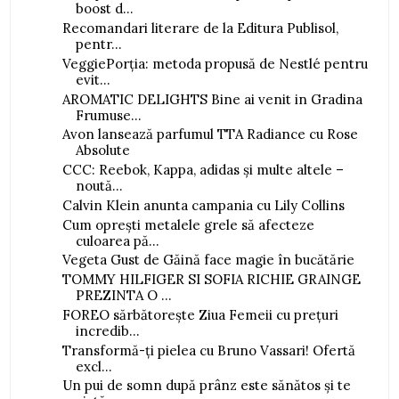
boost d...
Recomandari literare de la Editura Publisol,
pentr...
VeggiePorția: metoda propusă de Nestlé pentru
evit...
AROMATIC DELIGHTS Bine ai venit in Gradina
Frumuse...
Avon lansează parfumul TTA Radiance cu Rose
Absolute
CCC: Reebok, Kappa, adidas și multe altele –
noută...
Calvin Klein anunta campania cu Lily Collins
Cum oprești metalele grele să afecteze
culoarea pă...
Vegeta Gust de Găină face magie în bucătărie
TOMMY HILFIGER SI SOFIA RICHIE GRAINGE
PREZINTA O ...
FOREO sărbătorește Ziua Femeii cu prețuri
incredib...
Transformă-ți pielea cu Bruno Vassari! Ofertă
excl...
Un pui de somn după prânz este sănătos și te