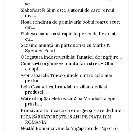
se...
Slaboficat® Slim este ajutorul de care “eroul
invi...
Noua tendința de primăvară: bobul foarte scurt
din...
Slabeste sanatos si rapid in perioada Postului,
cu...
Sezamo anunță un parteneriat cu Marks &
Spencer Food
O legatura indestructibila: fanaticii de ingrijire...
Cum sa-ti organizezi nunta fara stres – Ghid
compl...
Aspiratoarele Tineco, unele dintre cele mai
perfor...
Lola Cosmetics, brandul brazilian dedicat
produsel...
Waterdrop® celebrează Ziua Mondială a Apei
prin la...
Primăvara te încarci cu energie și stare de bine!
IKEA SĂRBĂTOREȘTE 18 ANI PE PIAȚA DIN
ROMÂNIA
Nestlé Romania vine la Angajatori de Top cu o