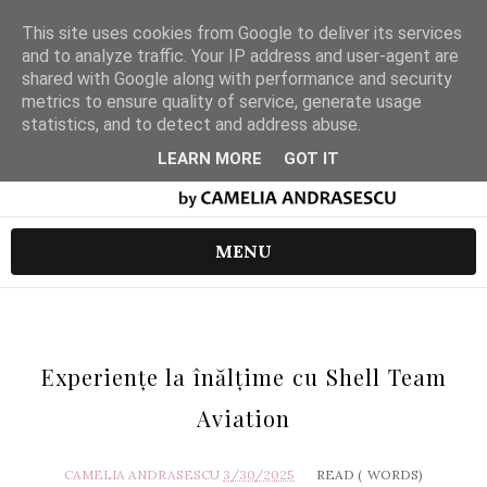
This site uses cookies from Google to deliver its services
and to analyze traffic. Your IP address and user-agent are
shared with Google along with performance and security
metrics to ensure quality of service, generate usage
statistics, and to detect and address abuse.
LEARN MORE
GOT IT
MENU
Experiențe la înălțime cu Shell Team
Aviation
CAMELIA ANDRASESCU
3/30/2025
READ (
WORDS)