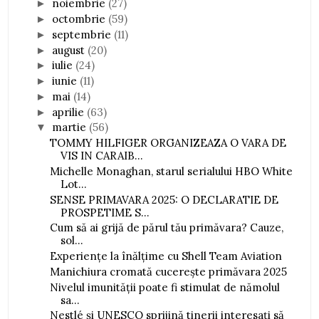
noiembrie
(27)
►
octombrie
(59)
►
septembrie
(11)
►
august
(20)
►
iulie
(24)
►
iunie
(11)
►
mai
(14)
►
aprilie
(63)
►
martie
(56)
▼
TOMMY HILFIGER ORGANIZEAZA O VARA DE
VIS IN CARAIB...
Michelle Monaghan, starul serialului HBO White
Lot...
SENSE PRIMAVARA 2025: O DECLARATIE DE
PROSPETIME S...
Cum să ai grijă de părul tău primăvara? Cauze,
sol...
Experiențe la înălțime cu Shell Team Aviation
Manichiura cromată cucerește primăvara 2025
Nivelul imunității poate fi stimulat de nămolul
sa...
Nestlé și UNESCO sprijină tinerii interesați să