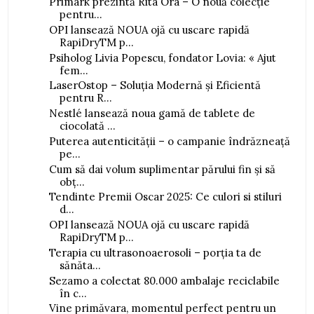
Primark prezintă Rita Ora – O nouă colecție
pentru...
OPI lansează NOUA ojă cu uscare rapidă
RapiDryTM p...
Psiholog Livia Popescu, fondator Lovia: « Ajut
fem...
LaserOstop – Soluția Modernă și Eficientă
pentru R...
Nestlé lansează noua gamă de tablete de
ciocolată ...
Puterea autenticității – o campanie îndrăzneață
pe...
Cum să dai volum suplimentar părului fin și să
obț...
Tendinte Premii Oscar 2025: Ce culori si stiluri
d...
OPI lansează NOUA ojă cu uscare rapidă
RapiDryTM p...
Terapia cu ultrasonoaerosoli – porția ta de
sănăta...
Sezamo a colectat 80.000 ambalaje reciclabile
în c...
Vine primăvara, momentul perfect pentru un