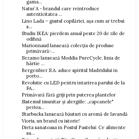
gama...
Natur`A - brandul care reintroduce
autenticitatea ...
Lino Lada – gustul copilăriei, așa cum ar trebui
s...
Studiu IKEA: pierdem anual peste 20 de zile de
odihnă
Marionnaud lansează colecția de produse
primăvară-...
Sezamo lansează Moddia PureCycle, linia de
hârtie ...
Bergenbier S.A. aduce spiritul Madridului in
porto...
Revolutie cu LED pentru intarirea parului de la
FA...
Primăvară fără griji prin puterea plantelor
Sistemul imunitar și alergiile: „capcanele"
perioa...
Starbucks lansează băuturi cu aromă de lavandă
Vioris, un brand cu istorie!
Dieta sanatoasa in Postul Pastelui: Ce alimente
sa...