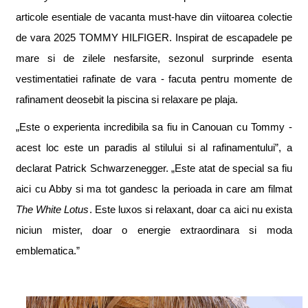
articole esen
t
iale de vacan
t
a
must-have din viitoarea colec
t
ie
de vara 2025 TOMMY HILFIGER. Inspirat de escapadele pe
mare
s
i de zilele nesf
a
r
s
ite, sezonul surprinde esen
t
a
vestimenta
t
iei rafinate de var
a
- f
a
cut
a
pentru momente de
rafinament deosebit la piscin
a
s
i relaxare pe plaj
a
.
„Este o experien
t
a incredibila sa fiu in Canouan cu Tommy -
acest loc este un paradis al stilului
s
i al rafinamentului”, a
declarat Patrick Schwarzenegger. „Este atat de special sa fiu
aici cu Abby
s
i ma tot gandesc la perioada in care am filmat
The White Lotus
. Este luxos
s
i relaxant, doar ca aici nu exista
niciun mister, doar o energie extraordinara
s
i moda
emblematica.”