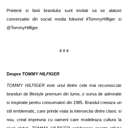
Prietenii
si fanii brandului sunt invitati s
a
se al
a
ture
conversatiei din social media folosind
#TommyHilfiger
si
@TommyHilfiger.
# # #
Despre
TOMMY HILFIGER
TOMMY HILFIGER
este unul dintre cele mai recunoscute
branduri de lifestyle premium din lume, o sursa de admira
t
ie
s
i inspira
t
ie pentru consumatori din 1985. Brandul creeaza un
stil emblematic, care prinde via
t
a la intersec
t
ia dintre clasic
s
i
nou, creat impreuna cu oameni care modeleaza cultura la