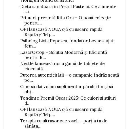
Vioris, un brand cu istorie!
Dieta sanatoasa in Postul Pastelui: Ce alimente
sa...
Primark prezintă Rita Ora – O nouă colecție
pentru...
OPI lansează NOUA ojă cu uscare rapidă
RapiDryTM p...
Psiholog Livia Popescu, fondator Lovia: « Ajut
fem...
LaserOstop – Soluția Modernă și Eficientă
pentru R...
Nestlé lansează noua gamă de tablete de
ciocolată ...
Puterea autenticității – o campanie îndrăzneață
pe...
Cum să dai volum suplimentar părului fin și să
obț...
Tendinte Premii Oscar 2025: Ce culori si stiluri
d...
OPI lansează NOUA ojă cu uscare rapidă
RapiDryTM p...
Terapia cu ultrasonoaerosoli – porția ta de
sănăta...