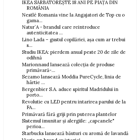
IKEA SĂRBĂTOREȘTE 18 ANI PE PIAȚA DIN
ROMÂNIA
Nestlé Romania vine la Angajatori de Top cu o
gama...
Natur`A - brandul care reintroduce
autenticitatea ...
Lino Lada – gustul copilăriei, așa cum ar trebui
s...
Studiu IKEA: pierdem anual peste 20 de zile de
odihnă
Marionnaud lansează colecția de produse
primăvară-...
Sezamo lansează Moddia PureCycle, linia de
hârtie ...
Bergenbier S.A. aduce spiritul Madridului in
porto...
Revolutie cu LED pentru intarirea parului de la
FA...
Primăvară fără griji prin puterea plantelor
Sistemul imunitar și alergiile: „capcanele"
perioa...
Starbucks lansează băuturi cu aromă de lavandă