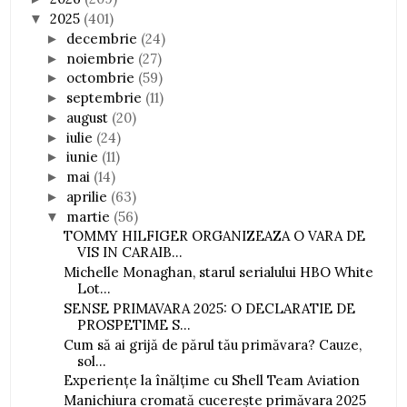
2025
(401)
▼
decembrie
(24)
►
noiembrie
(27)
►
octombrie
(59)
►
septembrie
(11)
►
august
(20)
►
iulie
(24)
►
iunie
(11)
►
mai
(14)
►
aprilie
(63)
►
martie
(56)
▼
TOMMY HILFIGER ORGANIZEAZA O VARA DE
VIS IN CARAIB...
Michelle Monaghan, starul serialului HBO White
Lot...
SENSE PRIMAVARA 2025: O DECLARATIE DE
PROSPETIME S...
Cum să ai grijă de părul tău primăvara? Cauze,
sol...
Experiențe la înălțime cu Shell Team Aviation
Manichiura cromată cucerește primăvara 2025