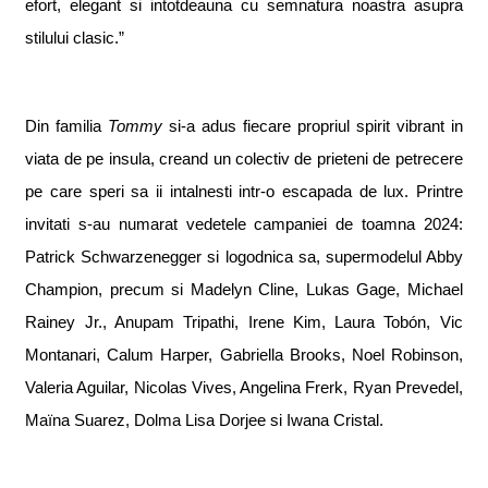
efort, elegant
s
i
i
ntotdeauna cu semn
a
tura noastr
a
asupra
stilului clasic.
”
Din familia
Tommy
s
i-a adus fiecare propriul spirit vibrant
i
n
via
t
a de pe insul
a
, cre
a
nd un colectiv de prieteni de petrecere
pe care speri s
a
i
i
i
nt
a
lne
s
ti
i
ntr-o escapad
a
de lux. Printre
invita
t
i s-au num
a
rat vedetele campaniei de toamna 2024:
Patrick Schwarzenegger
s
i logodnica sa, supermodelul Abby
Champion, precum
s
i Madelyn Cline, Lukas Gage, Michael
Rainey Jr., Anupam Tripathi, Irene Kim, Laura Tob
ó
n, Vic
Montanari, Calum Harper, Gabriella Brooks, Noel Robinson,
Valeria Aguilar, Nicolas Vives, Angelina Frerk, Ryan Prevedel,
Maïna Suarez, Dolma Lisa Dorjee
s
i Iwana Cristal.