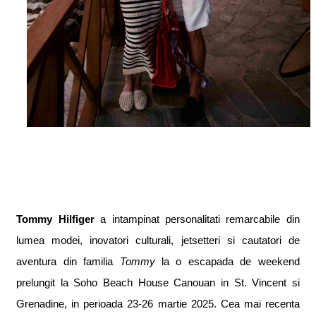
Tommy Hilfiger
a intampinat personalita
ti remarcabile din
lumea modei,
inovatori culturali, jetsetteri
s
i c
a
ut
a
tori de
aventur
a
din familia
Tommy
la o escapad
a
de weekend
prelungit la Soho Beach House Canouan
i
n St. Vincent
s
i
Grenadine,
i
n perioada 23-26 martie 2025. Cea mai recent
a