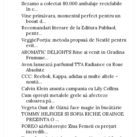
Sezamo a colectat 80.000 ambalaje reciclabile
în c...
Vine primăvara, momentul perfect pentru un
boost d...
Recomandari literare de la Editura Publisol,
pentr...
VeggiePorția: metoda propusă de Nestlé pentru
evit...
AROMATIC DELIGHTS Bine ai venit in Gradina
Frumuse...
Avon lansează parfumul TTA Radiance cu Rose
Absolute
CCC: Reebok, Kappa, adidas și multe altele –
noută...
Calvin Klein anunta campania cu Lily Collins
Cum oprești metalele grele să afecteze
culoarea pă...
Vegeta Gust de Găină face magie în bucătărie
TOMMY HILFIGER SI SOFIA RICHIE GRAINGE
PREZINTA O ...
FOREO sărbătorește Ziua Femeii cu prețuri
incredib...