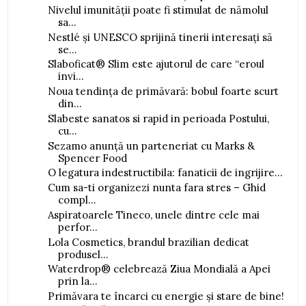
Nivelul imunității poate fi stimulat de nămolul
sa...
Nestlé și UNESCO sprijină tinerii interesați să
se...
Slaboficat® Slim este ajutorul de care “eroul
invi...
Noua tendința de primăvară: bobul foarte scurt
din...
Slabeste sanatos si rapid in perioada Postului,
cu...
Sezamo anunță un parteneriat cu Marks &
Spencer Food
O legatura indestructibila: fanaticii de ingrijire...
Cum sa-ti organizezi nunta fara stres – Ghid
compl...
Aspiratoarele Tineco, unele dintre cele mai
perfor...
Lola Cosmetics, brandul brazilian dedicat
produsel...
Waterdrop® celebrează Ziua Mondială a Apei
prin la...
Primăvara te încarci cu energie și stare de bine!