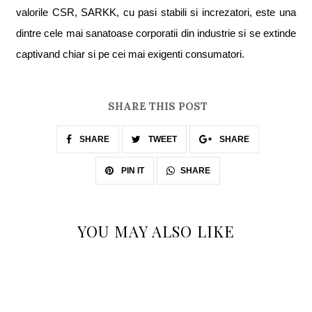
valorile CSR, SARKK, cu pa
s
i stabili
s
i increzatori, este una
dintre cele mai sanatoase corpora
t
ii din industrie
s
i se extinde
captivand chiar
s
i pe cei mai exigen
t
i consumatori.
SHARE THIS POST
SHARE
TWEET
SHARE
SHARE
PIN IT
YOU MAY ALSO LIKE