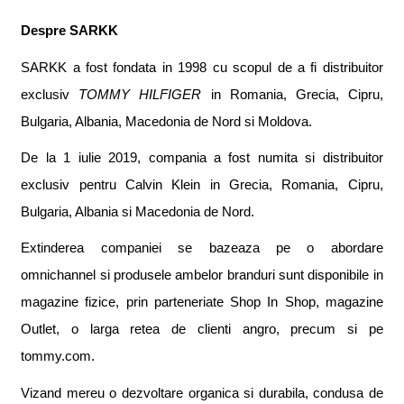
Despre SARKK
SARKK a fost fondata in 1998 cu scopul de a fi distribuitor
exclusiv
TOMMY HILFIGER
in Romania, Grecia, Cipru,
Bulgaria, Albania, Macedonia de Nord
s
i Moldova.
De la 1 iulie 2019, compania a fost numita
s
i distribuitor
exclusiv pentru Calvin Klein in Grecia, Romania, Cipru,
Bulgaria, Albania
s
i Macedonia de Nord.
Extinderea companiei se bazeaza pe o abordare
omnichannel
s
i produsele ambelor branduri sunt disponibile in
magazine fizice, prin parteneriate Shop In Shop, magazine
Outlet, o larga re
t
ea de clien
t
i angro, precum
s
i pe
tommy.com.
Vizand mereu o dezvoltare organica
s
i durabila, condusa de