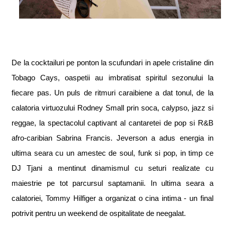
De la cocktailuri pe ponton la scufundari in apele cristaline din
Tobago Cays, oaspe
t
ii au imbra
t
i
s
at spiritul sezonului la
fiecare pas. Un puls de ritmuri caraibiene a dat tonul, de la
calatoria virtuozului Rodney Small prin soca, calypso, jazz
s
i
reggae, la spectacolul captivant al cantare
t
ei de pop
s
i R&B
afro-caribian Sabrina Francis. Jeverson a adus energia in
ultima seara cu un amestec de soul, funk
s
i pop, in timp ce
DJ Tjani a men
t
inut dinamismul cu seturi realizate cu
maiestrie pe tot parcursul saptamanii. In ultima seara a
calatoriei, Tommy Hilfiger a organizat o cina intima - un final
potrivit pentru un weekend de ospitalitate de neegalat.