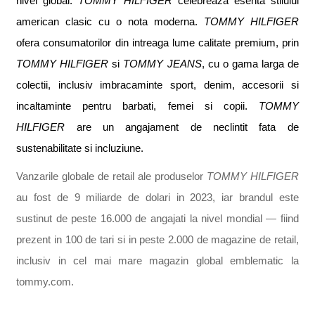
nivel global.
TOMMY HILFIGER
celebreaza esen
t
a stilului
american clasic cu o nota moderna.
TOMMY HILFIGER
ofera consumatorilor din intreaga lume calitate premium, prin
TOMMY HILFIGER
s
i
TOMMY JEANS
, cu o gama larga de
colec
t
ii, inclusiv imbracaminte sport, denim, accesorii
s
i
incal
t
aminte pentru barba
t
i, femei
s
i copii.
TOMMY
HILFIGER
are un angajament de neclintit fa
t
a de
sustenabilitate
s
i incluziune.
Vanzarile globale de retail ale produselor
TOMMY HILFIGER
au fost de 9 miliarde de dolari in 2023, iar brandul este
sus
t
inut de peste 16.000 de angaja
t
i la nivel mondial
—
fiind
prezent
i
n 100 de
t
a
ri
s
i
i
n peste 2.000 de magazine de retail,
inclusiv
i
n cel mai mare magazin global emblematic la
tommy.com.