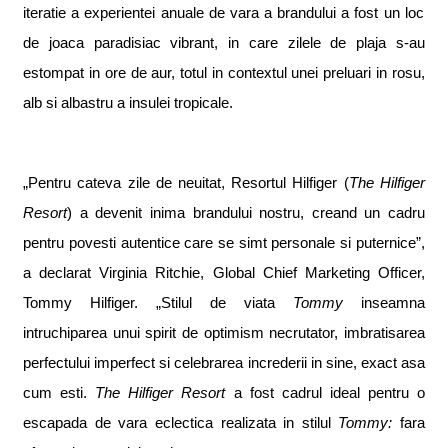
itera
t
ie a experien
t
ei anuale de var
a
a brandului a fost un loc
de joac
a
paradisiac vibrant,
i
n care zilele de plaj
a
s-au
estompat
i
n ore de aur, totul
i
n contextul unei prelu
a
ri
i
n ro
s
u,
alb
s
i albastru a insulei tropicale.
„Pentru cateva zile de neuitat, Resortul Hilfiger (
The Hilfiger
Resort
)
a devenit inima brandului nostru, creand un cadru
pentru pove
s
ti autentice care se simt personale
s
i puternice
”
,
a declarat Virginia Ritchie, Global Chief Marketing Officer,
Tommy Hilfiger.
„
Stilul de via
t
a
Tommy
i
nseamn
a
i
ntruchiparea unui spirit de optimism necru
t
a
tor,
i
mbr
a
t
i
s
area
perfectului imperfect
s
i celebrarea
i
ncrederii
i
n sine, exact a
s
a
cum e
s
ti.
The Hilfiger Resort
a fost cadrul ideal pentru o
escapad
a
de var
a
eclectic
a
realizat
a
i
n stilul
Tommy:
fara