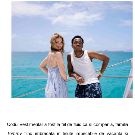
Codul vestimentar a fost la fel de fluid ca
s
i compania, familia
Tommy
fiind
i
mbr
a
cat
a
i
n
t
inute impecabile de vacan
ta s
i