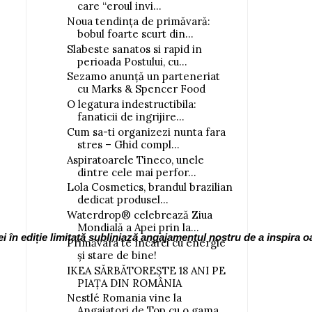
care “eroul invi...
Noua tendința de primăvară:
bobul foarte scurt din...
Slabeste sanatos si rapid in
perioada Postului, cu...
Sezamo anunță un parteneriat
cu Marks & Spencer Food
O legatura indestructibila:
fanaticii de ingrijire...
Cum sa-ti organizezi nunta fara
stres – Ghid compl...
Aspiratoarele Tineco, unele
dintre cele mai perfor...
Lola Cosmetics, brandul brazilian
dedicat produsel...
Waterdrop® celebrează Ziua
Mondială a Apei prin la...
în ediție limitată subliniază angajamentul nostru de a inspira oa
Primăvara te încarci cu energie
și stare de bine!
IKEA SĂRBĂTOREȘTE 18 ANI PE
PIAȚA DIN ROMÂNIA
Nestlé Romania vine la
Angajatori de Top cu o gama...