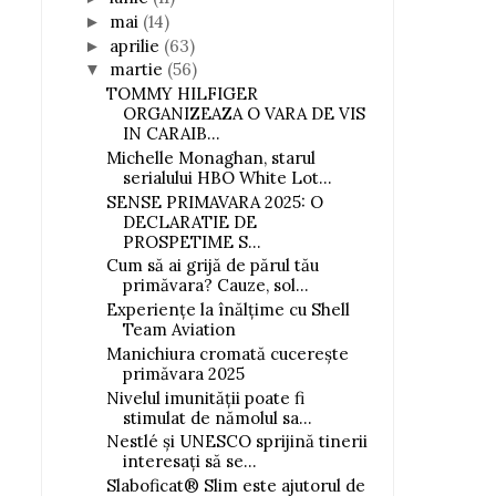
mai
(14)
►
aprilie
(63)
►
martie
(56)
▼
TOMMY HILFIGER
ORGANIZEAZA O VARA DE VIS
IN CARAIB...
Michelle Monaghan, starul
serialului HBO White Lot...
SENSE PRIMAVARA 2025: O
DECLARATIE DE
PROSPETIME S...
Cum să ai grijă de părul tău
primăvara? Cauze, sol...
Experiențe la înălțime cu Shell
Team Aviation
Manichiura cromată cucerește
primăvara 2025
Nivelul imunității poate fi
stimulat de nămolul sa...
Nestlé și UNESCO sprijină tinerii
interesați să se...
Slaboficat® Slim este ajutorul de