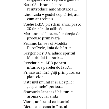
Natur`A - brandul care
reintroduce autenticitatea ...
Lino Lada – gustul copilăriei, așa
cum ar trebui s...
Studiu IKEA: pierdem anual peste
20 de zile de odihnă
Marionnaud lansează colecția de
produse primăvară-...
Sezamo lansează Moddia
PureCycle, linia de hârtie ...
Bergenbier S.A. aduce spiritul
Madridului in porto...
Revolutie cu LED pentru
intarirea parului de la FA...
Primăvară fără griji prin puterea
plantelor
Sistemul imunitar și alergiile:
„capcanele" perioa...
Starbucks lansează băuturi cu
aromă de lavandă
Vioris, un brand cu istorie!
Dieta sanatoasa in Postul