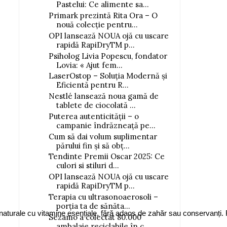
Pastelui: Ce alimente sa...
Primark prezintă Rita Ora – O
nouă colecție pentru...
OPI lansează NOUA ojă cu uscare
rapidă RapiDryTM p...
Psiholog Livia Popescu, fondator
Lovia: « Ajut fem...
LaserOstop – Soluția Modernă și
Eficientă pentru R...
Nestlé lansează noua gamă de
tablete de ciocolată ...
Puterea autenticității – o
campanie îndrăzneață pe...
Cum să dai volum suplimentar
părului fin și să obț...
Tendinte Premii Oscar 2025: Ce
culori si stiluri d...
OPI lansează NOUA ojă cu uscare
rapidă RapiDryTM p...
Terapia cu ultrasonoaerosoli –
porția ta de sănăta...
e cu vitamine esențiale, fără adaos de zahăr sau conservanți. Fiecare 
Sezamo a colectat 80.000
ambalaje reciclabile în c...