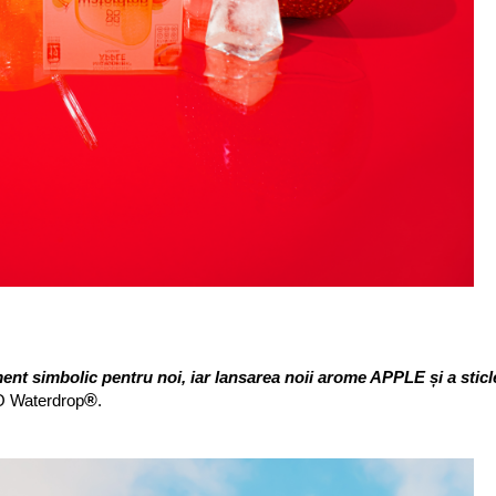
t simbolic pentru noi, iar lansarea noii arome APPLE și a sticlei 
®
EO Waterdrop
.