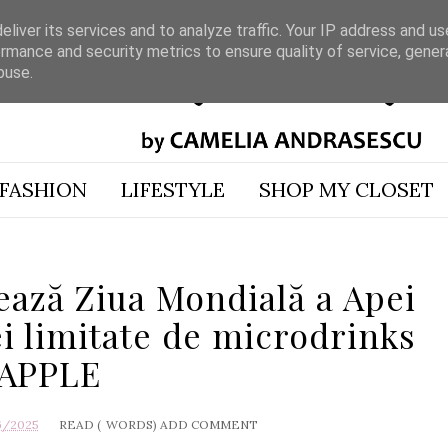
liver its services and to analyze traffic. Your IP address and u
rmance and security metrics to ensure quality of service, gene
buse.
FASHION
LIFESTYLE
SHOP MY CLOSET
ază Ziua Mondială a Apei
ei limitate de microdrinks
APPLE
6/2025
READ (
WORDS)
ADD COMMENT