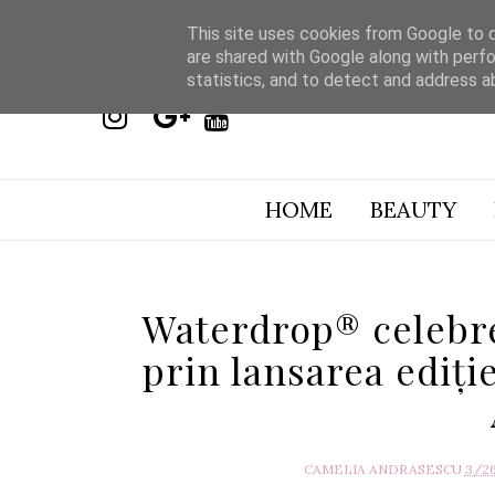
This site uses cookies from Google to de
are shared with Google along with perfo
statistics, and to detect and address a
HOME
BEAUTY
Waterdrop® celebre
prin lansarea ediți
CAMELIA ANDRASESCU
3/2