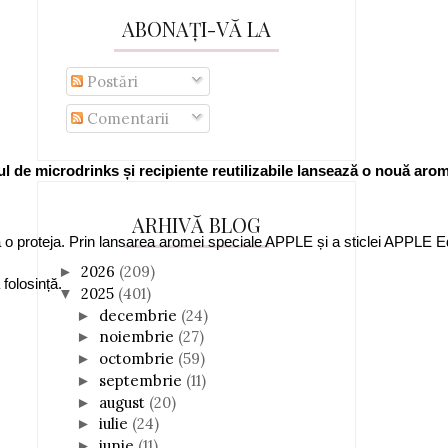
ABONAȚI-VĂ LA
Postări
Comentarii
orul de microdrinks și recipiente reutilizabile lansează o nouă aro
ARHIVĂ BLOG
a o proteja. Prin lansarea aromei speciale APPLE și a sticlei APPLE E
2026
(209)
►
folosință.
2025
(401)
▼
decembrie
(24)
►
noiembrie
(27)
►
octombrie
(59)
►
septembrie
(11)
►
august
(20)
►
iulie
(24)
►
iunie
(11)
►