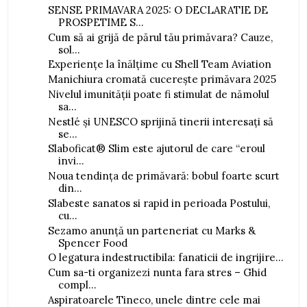
SENSE PRIMAVARA 2025: O DECLARATIE DE
PROSPETIME S...
Cum să ai grijă de părul tău primăvara? Cauze,
sol...
Experiențe la înălțime cu Shell Team Aviation
Manichiura cromată cucerește primăvara 2025
Nivelul imunității poate fi stimulat de nămolul
sa...
Nestlé și UNESCO sprijină tinerii interesați să
se...
Slaboficat® Slim este ajutorul de care “eroul
invi...
Noua tendința de primăvară: bobul foarte scurt
din...
Slabeste sanatos si rapid in perioada Postului,
cu...
Sezamo anunță un parteneriat cu Marks &
Spencer Food
O legatura indestructibila: fanaticii de ingrijire...
Cum sa-ti organizezi nunta fara stres – Ghid
compl...
Aspiratoarele Tineco, unele dintre cele mai