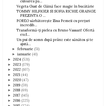
culoarea pă...
Vegeta Gust de Găină face magie în bucătărie
TOMMY HILFIGER SI SOFIA RICHIE GRAINGE
PREZINTA O ...
FOREO sărbătorește Ziua Femeii cu prețuri
incredib...
Transformă-ți pielea cu Bruno Vassari! Ofertă
excl...
Un pui de somn după prânz este sănătos și te
ajută...
februarie
(51)
►
ianuarie
(41)
►
2024
(531)
►
2023
(179)
►
2022
(107)
►
2021
(44)
►
2020
(47)
►
2019
(59)
►
2018
(69)
►
2017
(145)
►
2016
(225)
►
2015
(274)
►