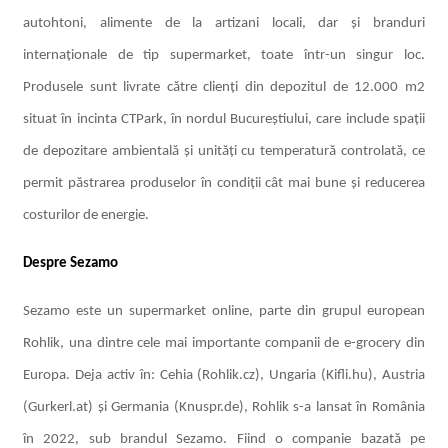
autohtoni, alimente de la artizani locali, dar și branduri
internaționale de tip supermarket, toate într-un singur loc.
Produsele sunt livrate către clienți din depozitul de 12.000 m2
situat în incinta CTPark, în nordul Bucureștiului, care include spații
de depozitare ambientală și unități cu temperatură controlată, ce
permit păstrarea produselor în condiții cât mai bune și reducerea
costurilor de energie.
Despre Sezamo
Sezamo este un supermarket online, parte din grupul european
Rohlik, una dintre cele mai importante companii de e-grocery din
Europa. Deja activ în: Cehia (Rohlik.cz), Ungaria (Kifli.hu), Austria
(Gurkerl.at) și Germania (Knuspr.de), Rohlik s-a lansat în România
în 2022, sub brandul Sezamo. Fiind o companie bazată pe