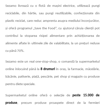
Sezamo livrează cu o flotă de mașini electrice, utilizează pungi
reciclabile, din hârtie, sau pungi reutilizabile, confecționate din
plastic reciclat, care reduc amprenta asupra mediului înconjurător,
și oferă programul „Save the Food”, cu ajutorul căruia clienții pot
contribui la stoparea risipei alimentare prin achiziționarea de
alimente aflate în ultimele zile de valabilitate, la un prețuri reduse
cu până 70%.
Sezamo este un real one-stop-shop, o comandă la supermarketul
online înlocuind până la
8 drumuri
în oraș, la farmacie, măcelărie,
băcănie, patiserie, piață, pescărie, pet shop și magazin cu produse
pentru diete speciale.
Supermarketul online oferă o selecție de
peste 15.000 de
produse
, precum produse proaspete direct de la fermieri