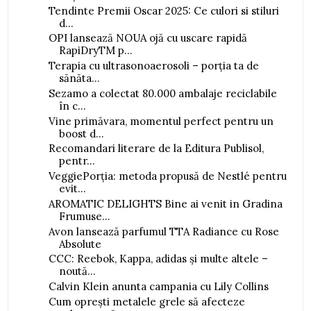
Tendinte Premii Oscar 2025: Ce culori si stiluri
d...
OPI lansează NOUA ojă cu uscare rapidă
RapiDryTM p...
Terapia cu ultrasonoaerosoli – porția ta de
sănăta...
Sezamo a colectat 80.000 ambalaje reciclabile
în c...
Vine primăvara, momentul perfect pentru un
boost d...
Recomandari literare de la Editura Publisol,
pentr...
VeggiePorția: metoda propusă de Nestlé pentru
evit...
AROMATIC DELIGHTS Bine ai venit in Gradina
Frumuse...
Avon lansează parfumul TTA Radiance cu Rose
Absolute
CCC: Reebok, Kappa, adidas și multe altele –
noută...
Calvin Klein anunta campania cu Lily Collins
Cum oprești metalele grele să afecteze