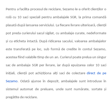
Pentru a facilita procesul de reciclare, Sezamo le-a oferit clienților o
rolă cu 10 saci speciali pentru ambalajele SGR, la prima comandă
plasată după lansarea serviciului. La fiecare livrare ulterioară, clienții
pot preda curierului sacul sigilat, cu ambalaje curate, nedeformate
și cu eticheta intactă. După ridicarea sacului, valoarea ambalajelor
este transferată pe loc, sub formă de credite în contul Sezamo,
acestea fiind valabile timp de un an. Curierul poate prelua un singur
sac de ambalaje SGR per livrare, iar după epuizarea celor 10 saci
inițiali, clienții pot achiziționa alți saci de colectare
direct de pe
Sezamo
. Odată ajunse în depozit, ambalajele sunt introduse în
sistemul automat de preluare, unde sunt numărate, sortate și
pregătite de reciclare.