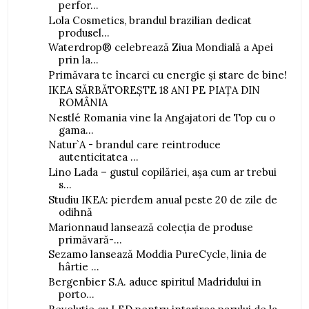
perfor...
Lola Cosmetics, brandul brazilian dedicat
produsel...
Waterdrop® celebrează Ziua Mondială a Apei
prin la...
Primăvara te încarci cu energie și stare de bine!
IKEA SĂRBĂTOREȘTE 18 ANI PE PIAȚA DIN
ROMÂNIA
Nestlé Romania vine la Angajatori de Top cu o
gama...
Natur`A - brandul care reintroduce
autenticitatea ...
Lino Lada – gustul copilăriei, așa cum ar trebui
s...
Studiu IKEA: pierdem anual peste 20 de zile de
odihnă
Marionnaud lansează colecția de produse
primăvară-...
Sezamo lansează Moddia PureCycle, linia de
hârtie ...
Bergenbier S.A. aduce spiritul Madridului in
porto...