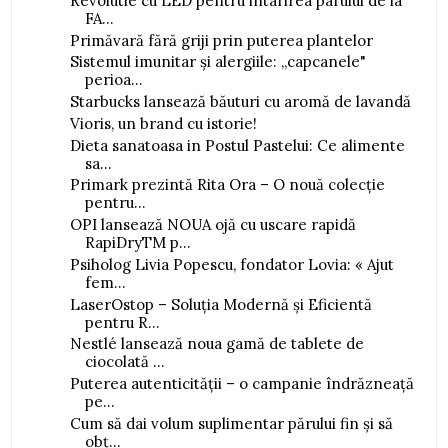
Revolutie cu LED pentru intarirea parului de la
FA...
Primăvară fără griji prin puterea plantelor
Sistemul imunitar și alergiile: „capcanele"
perioa...
Starbucks lansează băuturi cu aromă de lavandă
Vioris, un brand cu istorie!
Dieta sanatoasa in Postul Pastelui: Ce alimente
sa...
Primark prezintă Rita Ora – O nouă colecție
pentru...
OPI lansează NOUA ojă cu uscare rapidă
RapiDryTM p...
Psiholog Livia Popescu, fondator Lovia: « Ajut
fem...
LaserOstop – Soluția Modernă și Eficientă
pentru R...
Nestlé lansează noua gamă de tablete de
ciocolată ...
Puterea autenticității – o campanie îndrăzneață
pe...
Cum să dai volum suplimentar părului fin și să
obț...