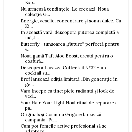
Exp...
Nu urmează tendințele. Le creează. Noua
colecție G...
Energie, veselie, concentrare și somn dulce. Cu
Ki...
În această vară, descoperă puterea completă a
mășt...
Butterfly - tunsoarea „fluture", perfectă pentru
v...
Noua gamă Taft Aloe Boost, creată pentru o
coafură...
Descoperă Lavazza Coffeetail N°32 – un
cocktail su...
Bref lansează ediția limitată „Din generație în
ge...
Vara începe cu tine: piele radiantă și look de
ved...
Your Hair, Your Light Noul ritual de reparare a
pa...
Originals și Cosmina Grigore lansează
campania “Pu...
Cum pot femeile active profesional să se
adapteze ...