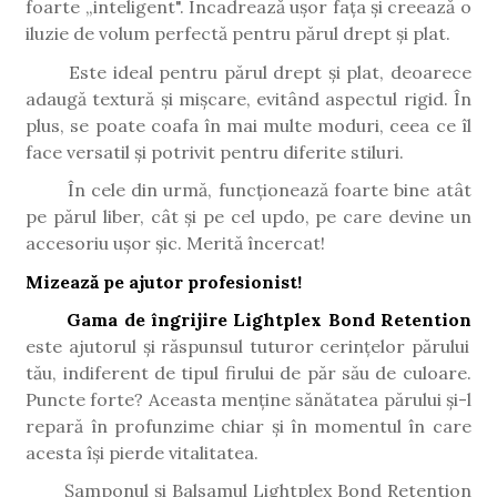
foarte „inteligent". Încadrează ușor fața și creează o
iluzie de volum perfectă pentru părul drept și plat.
Este ideal pentru părul drept și plat, deoarece
adaugă textură și mișcare, evitând aspectul rigid. În
plus, se poate coafa în mai multe moduri, ceea ce îl
face versatil și potrivit pentru diferite stiluri.
În cele din urmă, funcționează foarte bine atât
pe părul liber, cât și pe cel updo, pe care devine un
accesoriu ușor șic. Merită încercat!
Mizează pe ajutor profesionist!
Gama de îngrijire Lightplex Bond Retention
este ajutorul și răspunsul tuturor cerințelor părului
tău, indiferent de tipul firului de păr său de culoare.
Puncte forte? Aceasta menține sănătatea părului și-l
repară în profunzime chiar și în momentul în care
acesta își pierde vitalitatea.
Șamponul și Balsamul Lightplex Bond Retention