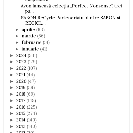
Avon lansează colecția „Perfect Nonsense”, trei
pa...
SABON ReCycle Parteneriatul dintre SABON si
RECICL...
aprilie
(63)
►
martie
(56)
►
februarie
(51)
►
ianuarie
(41)
►
2024
(531)
►
2023
(179)
►
2022
(107)
►
2021
(44)
►
2020
(47)
►
2019
(59)
►
2018
(69)
►
2017
(145)
►
2016
(225)
►
2015
(274)
►
2014
(140)
►
2013
(140)
►
2012
(20)
►