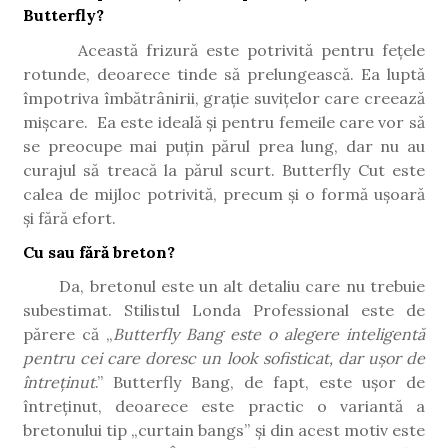
Butterfly?
Această frizură este potrivită pentru fețele
rotunde, deoarece tinde să prelungească. Ea luptă
împotriva îmbătrânirii, grație suvițelor care creează
mișcare.
Ea este ideală și pentru femeile care vor să
se preocupe mai puțin părul prea lung, dar nu au
curajul să treacă la părul scurt. Butterfly Cut este
calea de mijloc potrivită, precum și o formă ușoară
și fără efort.
Cu sau fără breton?
Da, bretonul este un alt detaliu care nu trebuie
subestimat. Stilistul Londa Professional este de
părere că „
Butterfly Bang este o alegere inteligentă
pentru cei care doresc un look sofisticat, dar ușor de
întreținut
.” Butterfly Bang, de fapt, este ușor de
întreținut, deoarece este practic o variantă a
bretonului tip „curtain bangs” și din acest motiv este