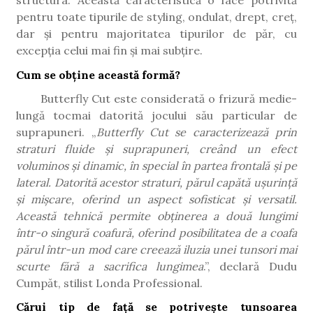
structura. Această caracteristică o face potrivită
pentru toate tipurile de styling, ondulat, drept, creț,
dar și pentru majoritatea tipurilor de păr, cu
excepția celui mai fin și mai subțire.
Cum se obține această formă?
Butterfly Cut este considerată o frizură medie-
lungă tocmai datorită jocului său particular de
suprapuneri. „
Butterfly Cut se caracterizează prin
straturi fluide și suprapuneri, creând un efect
voluminos și dinamic, în special în partea frontală și pe
lateral. Datorită acestor straturi, părul capătă ușurință
și mișcare, oferind un aspect sofisticat și versatil.
Această tehnică permite obținerea a două lungimi
într-o singură coafură, oferind posibilitatea de a coafa
părul într-un mod care creează iluzia unei tunsori mai
scurte fără a sacrifica lungimea
.”, declară Dudu
Cumpăt, stilist Londa Professional.
Cărui tip de față se potrivește tunsoarea