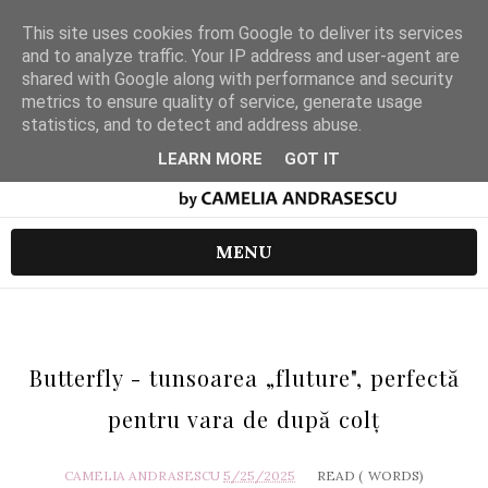
This site uses cookies from Google to deliver its services
and to analyze traffic. Your IP address and user-agent are
shared with Google along with performance and security
metrics to ensure quality of service, generate usage
statistics, and to detect and address abuse.
LEARN MORE
GOT IT
MENU
Butterfly - tunsoarea „fluture", perfectă
pentru vara de după colț
CAMELIA ANDRASESCU
5/25/2025
READ (
WORDS)