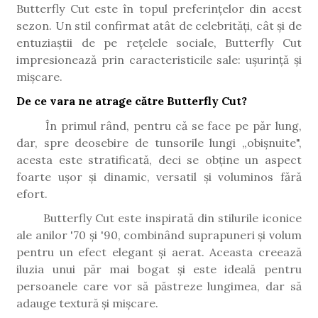
Butterfly Cut este în topul preferințelor din acest
sezon. Un stil confirmat atât de celebrități, cât și de
entuziaștii de pe rețelele sociale, Butterfly Cut
impresionează prin caracteristicile sale: ușurință și
mișcare.
De ce vara ne atrage către Butterfly Cut?
În primul rând, pentru că se face pe păr lung,
dar, spre deosebire de tunsorile lungi „obișnuite",
acesta este stratificată, deci se obține un aspect
foarte ușor și dinamic, versatil și voluminos fără
efort.
Butterfly Cut este inspirată din stilurile iconice
ale anilor '70 și '90, combinând suprapuneri și volum
pentru un efect elegant și aerat. Aceasta creează
iluzia unui păr mai bogat și este ideală pentru
persoanele care vor să păstreze lungimea, dar să
adauge textură și mișcare.