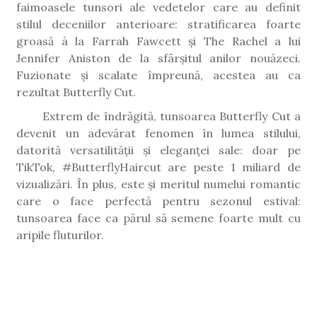
faimoasele tunsori ale vedetelor care au definit
stilul deceniilor anterioare: stratificarea foarte
groasă à la Farrah Fawcett și The Rachel a lui
Jennifer Aniston de la sfârșitul anilor nouăzeci.
Fuzionate și scalate împreună, acestea au ca
rezultat Butterfly Cut.
Extrem de îndrăgită, tunsoarea Butterfly Cut a
devenit un adevărat fenomen în lumea stilului,
datorită versatilității și eleganței sale: doar pe
TikTok, #ButterflyHaircut are peste 1 miliard de
vizualizări. În plus, este și meritul numelui romantic
care o face perfectă pentru sezonul estival:
tunsoarea face ca părul să semene foarte mult cu
aripile fluturilor.