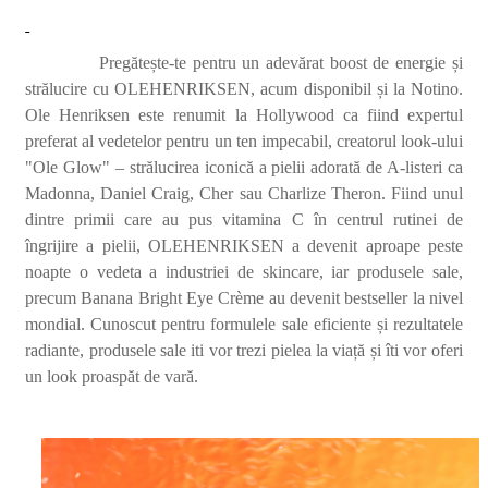
Pregătește-te pentru un adevă
rat boost de energie
ș
i
str
ălucire cu OLEHENRIKSEN, acum disponibil și la Notino.
Ole Henriksen este renumit la Hollywood ca fiind expertul
preferat al vedetelor pentru un ten impecabil, creatorul look-ului
"Ole Glow" – strălucirea iconică a pielii adorată de A-listeri ca
Madonna, Daniel Craig, Cher sau Charlize Theron. Fiind unul
dintre primii care au pus vitamina C în centrul rutinei de
îngrijire a pielii,
OLEHENRIKSEN
a devenit aproape peste
noapte o vedeta a industriei de skincare, iar produsele sale,
precum Banana Bright Eye Cr
è
me au devenit bestseller la n
ivel
mondial.
Cunoscut pentru formulele sale eficiente și rezultatele
radiante, produsele sale iti vor trezi pielea la viață și îti vor oferi
un look proaspă
t de var
ă.