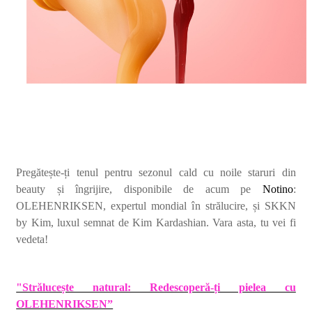
Pregătește-ți tenul pentru sezonul cald cu noile staruri din
beauty
și îngrijire
, disponibile de acum pe
Notino
:
OLEHENRIKSEN, expertul mondial în strălucire, și SKKN
by Kim, luxul semnat de Kim Kardashian. Vara asta, tu vei fi
vedeta!
"Strălucește natural: Redescoperă-ți pielea cu
OLEHENRIKSEN”