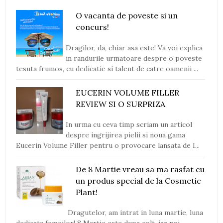
O vacanta de poveste si un
concurs!
Dragilor, da, chiar asa este! Va voi explica
in randurile urmatoare despre o poveste
tesuta frumos, cu dedicatie si talent de catre oamenii ...
EUCERIN VOLUME FILLER
REVIEW SI O SURPRIZA
In urma cu ceva timp scriam un articol
despre ingrijirea pielii si noua gama
Eucerin Volume Filler pentru o provocare lansata de I...
De 8 Martie vreau sa ma rasfat cu
un produs special de la Cosmetic
Plant!
Dragutelor, am intrat in luna martie, luna
dedicata femeilor! 8 Martie este dupa colt, iar noi