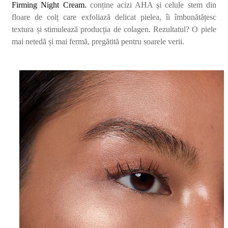
Firming Night Cream.
conține a
cizi AHA
și celule stem din
floare de colț care exfoliază delicat pielea, îi îmbunătățesc
textura și stimulează producț
ia de colagen.
Rezultatul? O piele
mai netedă și mai fermă, pregătită pentru soarele verii.