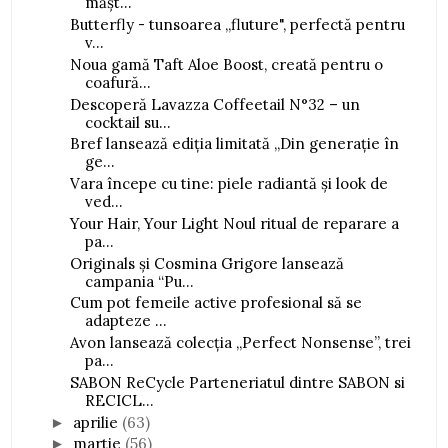
mășt...
Butterfly - tunsoarea „fluture", perfectă pentru
v...
Noua gamă Taft Aloe Boost, creată pentru o
coafură...
Descoperă Lavazza Coffeetail N°32 – un
cocktail su...
Bref lansează ediția limitată „Din generație în
ge...
Vara începe cu tine: piele radiantă și look de
ved...
Your Hair, Your Light Noul ritual de reparare a
pa...
Originals și Cosmina Grigore lansează
campania “Pu...
Cum pot femeile active profesional să se
adapteze ...
Avon lansează colecția „Perfect Nonsense”, trei
pa...
SABON ReCycle Parteneriatul dintre SABON si
RECICL...
aprilie
(63)
►
martie
(56)
►