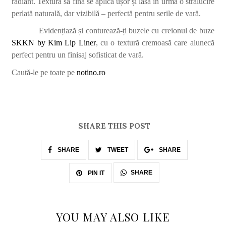
radiant. Textura sa fină se aplică ușor și lasă în urmă o strălucire
perlată naturală, dar vizibilă – perfectă pentru serile de vară.
Evidențiază și conturează-ți buzele cu creionul de buze
SKKN by Kim Lip Liner
, cu o textură cremoasă care alunecă
perfect pentru un finisaj sofisticat de vară.
Caută-le pe toate pe
notino.ro
SHARE THIS POST
SHARE
TWEET
SHARE
SHARE
PIN IT
YOU MAY ALSO LIKE