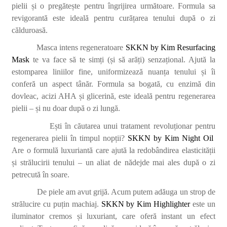
pielii și o pregătește pentru îngrijirea următoare. Formula sa
revigorantă este ideală pentru curățarea tenului după o zi
călduroasă.
Masca intens regeneratoare
SKKN by Kim Resurfacing
Mask
te va face să te simți (și să arăți) senzațional. Ajută la
estomparea liniilor fine, uniformizează nuanța tenului și îi
conferă un aspect tânăr. Formula sa bogată, cu enzimă din
dovleac, acizi AHA și glicerină, este ideală pentru regenerarea
pielii – și nu doar după o zi lungă.
Ești în căutarea unui tratament revoluționar pentru
regenerarea pielii în timpul nopții?
SKKN by Kim Night Oil
Are o formulă luxuriantă care ajută la redobândirea elasticității
ș
i str
ălucirii tenului – un aliat de nădejde mai ales după o zi
petrecută în soare.
De piele am avut grijă. Acum putem adăuga un strop de
strălucire cu puțin machiaj.
SKKN by Kim Highlighter
este un
iluminator cremos și luxuriant, care oferă instant un efect