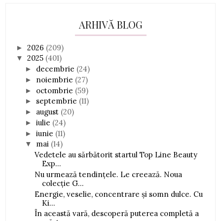
ARHIVĂ BLOG
2026
(209)
►
2025
(401)
▼
decembrie
(24)
►
noiembrie
(27)
►
octombrie
(59)
►
septembrie
(11)
►
august
(20)
►
iulie
(24)
►
iunie
(11)
►
mai
(14)
▼
Vedetele au sărbătorit startul Top Line Beauty
Exp...
Nu urmează tendințele. Le creează. Noua
colecție G...
Energie, veselie, concentrare și somn dulce. Cu
Ki...
În această vară, descoperă puterea completă a