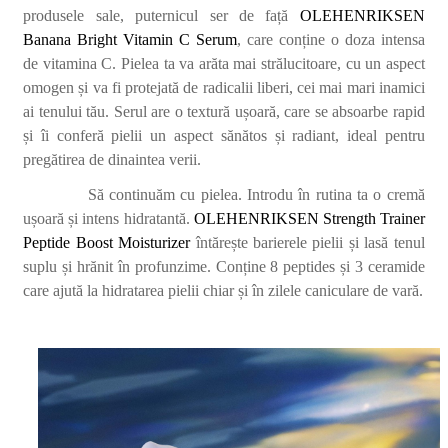
produsele sale, puternicul ser de față
OLEHENRIKSEN
Banana Bright Vitamin C Serum
, care conține o doza intensa
de vitamina C. Pielea ta va arăta mai strălucitoare, cu un aspect
omogen și va fi protejată de radicalii liberi, cei mai mari inamici
ai tenului tău. Serul are o textură ușoară, care se absoarbe rapid
și îi conferă pielii un aspect sănătos și radiant, ideal pentru
pregătirea de dinaintea verii.
Să continuăm cu pielea. Introdu în rutina ta o cremă
ușoară și intens hidratantă.
OLEHENRIKSEN Strength Trainer
Peptide Boost Moisturizer
întărește barierele pielii și lasă tenul
suplu și hrănit în profunzime. Conține
8 peptides
și
3 ceramide
care ajută la hidratarea pielii chiar și în zilele caniculare de vară.