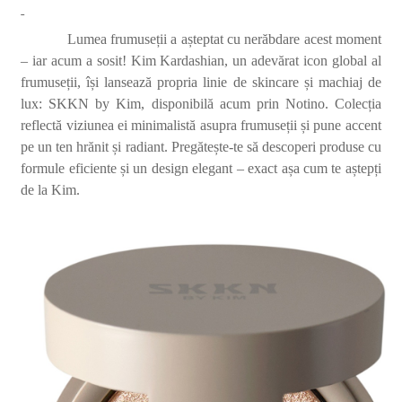
Lumea frumuseții a așteptat cu nerăbdare acest moment
– iar acum a sosit! Kim Kardashian, un adevă
rat icon global al
frumuse
ții, își lansează propria linie de skincare și machiaj de
lux: SKKN by Kim, disponibilă acum prin Notino.
Colec
ția
reflectă viziunea ei minimalistă asupra frumuseții și pune accent
pe un ten hrănit ș
i radiant. Preg
ătește-te să descoperi produse cu
formule eficiente ș
i un design elegant
– exact așa cum te aștepți
de la Kim.