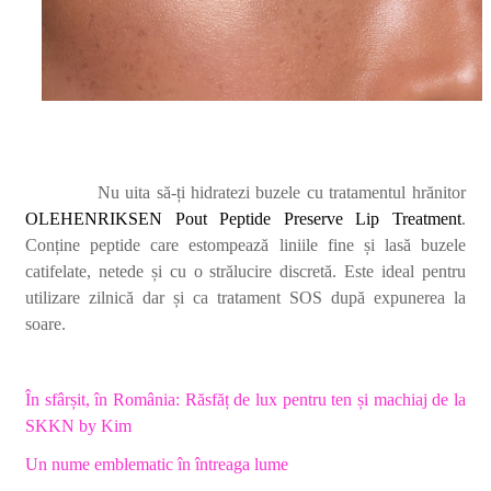
Nu uita să-ți hidratezi buzele cu tratamentul hrănitor
OLEHENRIKSEN Pout Peptide Preserve Lip Treatment
.
Conține peptide care estompează liniile fine ș
i las
ă buzele
catifelate, netede și cu o stră
lucire discret
ă. Este ideal pentru
utilizare zilnică dar și ca tratament SOS după expunerea la
soare.
În sfârșit, în România: Răsfăț de lux pentru ten și machiaj de la
SKKN by Kim
Un nume emblematic
în întreaga lume