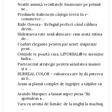
Nestlé anunță rezultatele financiare pe primul
se...
Produsele italienești câștigă teren în e-
commerce:...
Băile Govora - Refugiul perfect când căldura
devin...
Hidratarea este noul skincare: cum arată rutina
de...
Coafuri elegante pentru păr scurt: inspirație
pent...
Oriunde te poartă vara, LITORSAL® te menține
hidra...
Parteneriat strategic pentru sănătatea mamei
și a ...
SURREAL COLOR – culoarea care îți dă puterea
să fi...
Acum ai planul complet de îngrijire a tălpilor cu
...
Arando Marquez a lansat super piesa “Să
aprindem s...
Vara cu aromă de lămâie: de la unghii la machiaj,
...