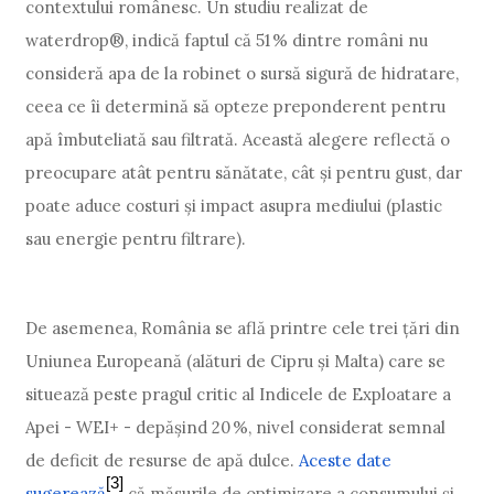
contextului românesc. Un studiu realizat de
waterdrop®, indică faptul că 51 % dintre români nu
consideră apa de la robinet o sursă sigură de hidratare,
ceea ce îi determină să opteze preponderent pentru
apă îmbuteliată sau filtrată. Această alegere reflectă o
preocupare atât pentru sănătate, cât și pentru gust, dar
poate aduce costuri și impact asupra mediului (plastic
sau energie pentru filtrare).
De asemenea, România se află printre cele trei țări din
Uniunea Europeană (alături de Cipru și Malta) care se
situează peste pragul critic al Indicele de Exploatare a
Apei - WEI+ - depășind 20 %, nivel considerat semnal
de deficit de resurse de apă dulce.
Aceste date
[3]
sugerează
că măsurile de optimizare a consumului și