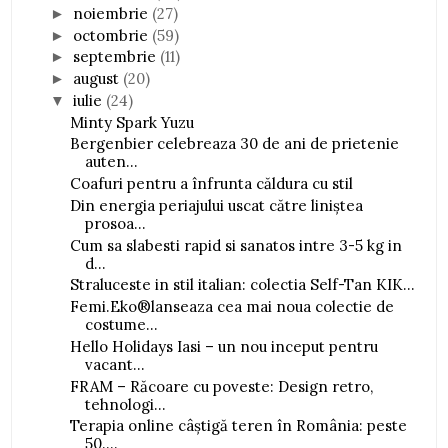
noiembrie
(27)
►
octombrie
(59)
►
septembrie
(11)
►
august
(20)
►
iulie
(24)
▼
Minty Spark Yuzu
Bergenbier celebreaza 30 de ani de prietenie
auten...
Coafuri pentru a înfrunta căldura cu stil
Din energia periajului uscat către liniștea
prosoa...
Cum sa slabesti rapid si sanatos intre 3-5 kg in
d...
Straluceste in stil italian: colectia Self-Tan KIK...
Femi.Eko®lanseaza cea mai noua colectie de
costume...
Hello Holidays Iasi – un nou inceput pentru
vacant...
FRAM – Răcoare cu poveste: Design retro,
tehnologi...
Terapia online câștigă teren în România: peste
50....