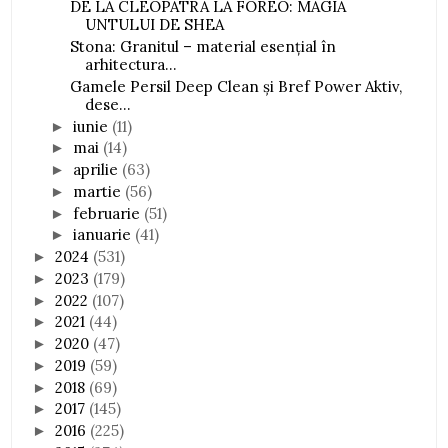
DE LA CLEOPATRA LA FOREO: MAGIA
UNTULUI DE SHEA
Stona: Granitul – material esențial în
arhitectura...
Gamele Persil Deep Clean și Bref Power Aktiv,
dese...
iunie
(11)
►
mai
(14)
►
aprilie
(63)
►
martie
(56)
►
februarie
(51)
►
ianuarie
(41)
►
2024
(531)
►
2023
(179)
►
2022
(107)
►
2021
(44)
►
2020
(47)
►
2019
(59)
►
2018
(69)
►
2017
(145)
►
2016
(225)
►