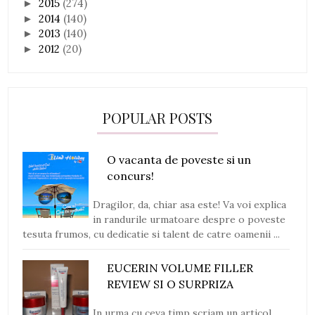
2015
(274)
►
2014
(140)
►
2013
(140)
►
2012
(20)
►
POPULAR POSTS
O vacanta de poveste si un
concurs!
Dragilor, da, chiar asa este! Va voi explica
in randurile urmatoare despre o poveste
tesuta frumos, cu dedicatie si talent de catre oamenii ...
EUCERIN VOLUME FILLER
REVIEW SI O SURPRIZA
In urma cu ceva timp scriam un articol