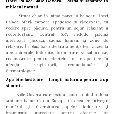
Hotel Palace Băile Govora - Răsfăț și sănătate în
mijlocul naturii
Situat chiar în inima parcului balnear, Hotel
Palace oferă camere spațioase și răcoroase, cu
vedere spre pădure, pentru un sejur relaxant și
reconfortant. Centrul SPA include piscină
interioară, jacuzzi, saună, hamam și zone de
relaxare. În plus, baza de tratament oferă acces la
ape minerale iodurate, bromurate și sulfuroase,
recunoscute pentru efectele lor terapeutice în
afecțiuni respiratorii, reumatismale și
dermatologice.
Ape binefăcătoare - terapii naturale pentru trup
și minte
Băile Govora este recunoscută ca fiind a doua
stațiune balneară din Europa în ceea ce privește
numărul și diversitatea apelor iodurate și
bromurate, apreciate pentru efectele lor