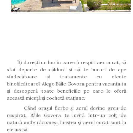
Îți dorești un loc în care să respiri aer curat, să
stai departe de căldură și să te bucuri de ape
vindecătoare și tratamente cu efecte
binefăcătoare? Alege Băile Govora pentru vacanța ta
și descoperă toate beneficiile pe care le oferă
această micuță și cochetă stațiune.
Când orașul fierbe și aerul devine greu de
respirat, Băile Govora te invită într-un colț de
natură unde răcoarea, liniștea și aerul curat sunt la
ele acasă.