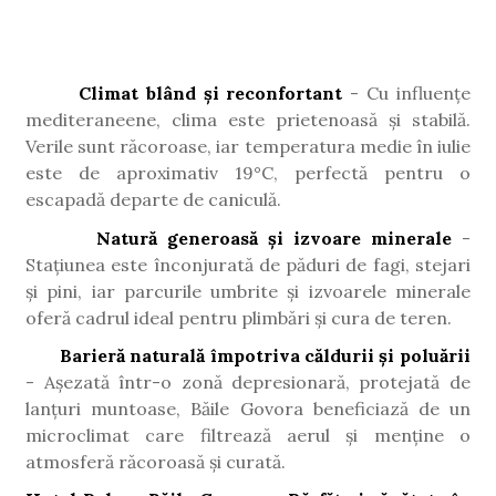
Climat blând și reconfortant
- Cu influențe
mediteraneene, clima este prietenoasă și stabilă.
Verile sunt răcoroase, iar temperatura medie în iulie
este de aproximativ 19°C, perfectă pentru o
escapadă departe de caniculă.
Natură generoasă și izvoare minerale
-
Stațiunea este înconjurată de păduri de fagi, stejari
și pini, iar parcurile umbrite și izvoarele minerale
oferă cadrul ideal pentru plimbări și cura de teren.
Barieră naturală împotriva căldurii și poluării
- Așezată într-o zonă depresionară, protejată de
lanțuri muntoase, Băile Govora beneficiază de un
microclimat care filtrează aerul și menține o
atmosferă răcoroasă și curată.