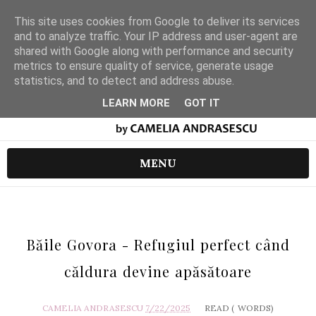
This site uses cookies from Google to deliver its services
and to analyze traffic. Your IP address and user-agent are
shared with Google along with performance and security
metrics to ensure quality of service, generate usage
statistics, and to detect and address abuse.
LEARN MORE
GOT IT
MENU
Băile Govora - Refugiul perfect când
căldura devine apăsătoare
CAMELIA ANDRASESCU
7/22/2025
READ (
WORDS)