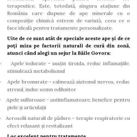
terapeutice. Este, totodată, singura stațiune din
România care dispune de ape minerale cu o
compoziție chimică extrem de variată, ceea ce o
face ideală pentru tratamente personalizate.
Uite de ce sunt atât de speciale aceste ape și de ce
poți miza pe factorii naturali de cură din zonă,
atunci când alegi un sejur la Băile Govora:
Apele iodurate - susțin tiroida, reduc inflamațiile,
·
stimulează metabolismul
Apele bromurate - calmează sistemul nervos, reduc
·
stresul, induc somn odihnitor
Apele sulfuroase - antiinflamatoare, benefice pentru
·
piele și articulații
Aerosolii naturali de pădure – terapie respiratorie cu
·
efect relaxant și revitalizant
Loc excelent pentru tratamente