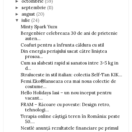
octombrie
(59)
►
septembrie
(11)
►
august
(20)
►
iulie
(24)
▼
Minty Spark Yuzu
Bergenbier celebreaza 30 de ani de prietenie
auten...
Coafuri pentru a înfrunta căldura cu stil
Din energia periajului uscat către liniștea
prosoa...
Cum sa slabesti rapid si sanatos intre 3-5 kg in
d...
Straluceste in stil italian: colectia Self-Tan KIK...
Femi.Eko®lanseaza cea mai noua colectie de
costume...
Hello Holidays Iasi – un nou inceput pentru
vacant...
FRAM – Răcoare cu poveste: Design retro,
tehnologi...
Terapia online câștigă teren în România: peste
50....
Nestlé anunță rezultatele financiare pe primul