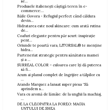
se...
Produsele italienești câștigă teren în e-
commerce:...
Băile Govora - Refugiul perfect când căldura
devin...
Hidratarea este noul skincare: cum arată rutina
de...
Coafuri elegante pentru păr scurt: inspirație
pent...
Oriunde te poartă vara, LITORSAL® te menține
hidra...
Parteneriat strategic pentru sănătatea mamei
și a ...
SURREAL COLOR – culoarea care îți dă puterea
să fi...
Acum ai planul complet de îngrijire a tălpilor cu
...
Arando Marquez a lansat super piesa “Să
aprindem s...
Vara cu aromă de lămâie: de la unghii la machiaj,
...
DE LA CLEOPATRA LA FOREO: MAGIA
UNTULUI DE SHEA