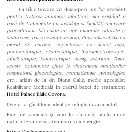
La Băile Govora vei descoperi „
un loc excelent
pentru tratarea anumitor afecțiuni, aici existând o
bază de tratamente cu instalații și facilități necesare
procedurilor: băi calde cu ape minerale iodurate și
sulfuroase, băi cu esență de brad, duș subacval, băi cu
bioxid de carbon, împachetări cu nămol cald,
pneumoterapie, electroterapie, hidroelectroterapie,
inhaloterapie, kinetoterapie, masaj, solarium. Toate
aceste tratamente ajută la vindecarea afecțiunilor
respiratorii, ginecologice, reumatismale, neurologice
etc
.”, aflăm de la dr. Diana Galik, medic specialist
Reabilitare Medicală în cadrul bazei de tratament
Hotel Palace Băile Govora.
Ce zici, ai găsit locul ideal de refugiu în vara asta?
Fugi de caniculă și vino la răcoare, acolo unde
natura te vindecă și te încarcă cu energie.
https://palacegovora.ro/