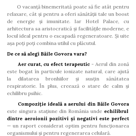
O vacanță binemeritată poate să fie atât pentru
relaxare, cât și pentru a oferi sănătății tale un boost
de energie și imunitate. Iar Hotel Palace, cu
arhitectura sa aristocratică și facilitățile moderne, e
locul ideal pentru o escapadă regeneratoare. Și uite
așa poți poți combina utilul cu plăcutul.
De ce să alegi Băile Govora vara?
Aer curat, cu efect terapeutic
- Aerul din zonă
este bogat în particule ionizate natural, care ajută
la dilatarea bronhiilor și susțin sănătatea
respiratorie. În plus, creează o stare de calm și
echilibru psihic.
Compoziție ideală a aerului din Băile Govora
este singura stațiune din România unde
echilibrul
dintre aeroionii pozitivi și negativi este perfect
— un raport considerat optim pentru funcționarea
organismului și pentru regenerarea celulară.