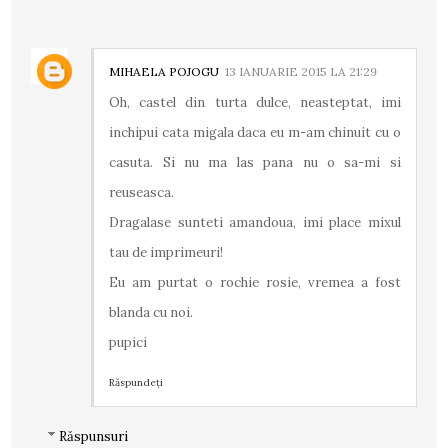
MIHAELA POJOGU
13 IANUARIE 2015 LA 21:29
Oh, castel din turta dulce, neasteptat, imi
inchipui cata migala daca eu m-am chinuit cu o
casuta. Si nu ma las pana nu o sa-mi si
reuseasca.
Dragalase sunteti amandoua, imi place mixul
tau de imprimeuri!
Eu am purtat o rochie rosie, vremea a fost
blanda cu noi.
pupici
Răspundeți
Răspunsuri