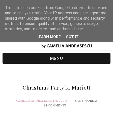
This site uses cookies from Google to deliver its services
and to analyze traffic. Your IP address and user-agent are
shared with Google along with performance and security
metrics to ensure quality of service, generate usage
statistics, and to detect and address abuse.
LEARN MORE
GOT IT
MENU
Christmas Party la Mariott
CAMELIA ANDRASESCU
1/13/2015
READ (
WORDS)
24 COMMENTS