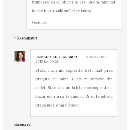
frumoasa, ca de obicei. si esti un om minunat,
foarte foarte cald suflet! te iubesc
Răspundeți
Răspunsuri
CAMELIA ANDRASESCU
14 IANUARIE
2015 LA 00:28
Stella, ma simt coplesita! Esti mult prea
draguta cu mine si iti multumesc din
suflet. Si eu te simt la fel de aproape si ma
bucur enorm ca te cunosc! Si eu te iubesc
draga mea, draga! Pupici!
Răspundeți