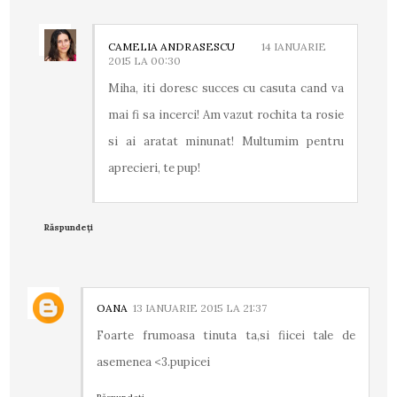
CAMELIA ANDRASESCU
14 IANUARIE
2015 LA 00:30
Miha, iti doresc succes cu casuta cand va
mai fi sa incerci! Am vazut rochita ta rosie
si ai aratat minunat! Multumim pentru
aprecieri, te pup!
Răspundeți
OANA
13 IANUARIE 2015 LA 21:37
Foarte frumoasa tinuta ta,si fiicei tale de
asemenea <3.pupicei