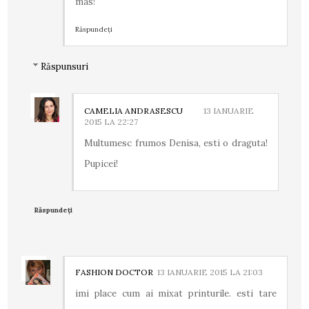
mas!
Răspundeți
Răspunsuri
CAMELIA ANDRASESCU
13 IANUARIE
2015 LA 22:27
Multumesc frumos Denisa, esti o draguta!
Pupicei!
Răspundeți
FASHION DOCTOR
13 IANUARIE 2015 LA 21:03
imi place cum ai mixat printurile. esti tare