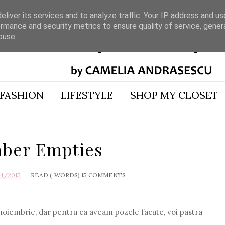
liver its services and to analyze traffic. Your IP address and u
rmance and security metrics to ensure quality of service, gene
buse.
FASHION
LIFESTYLE
SHOP MY CLOSET
ber Empties
04/2015
READ (
WORDS)
15 COMMENTS
 noiembrie, dar pentru ca aveam pozele facute, voi pastra