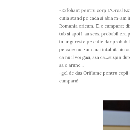
-Exfoliant pentru corp L'Oreal Exf
cutia stand pe cada si abia m-am i
Romania oricum. El e cumparat din
tub si apoi l-au scos, probabil er
in ungureste pe cutie dar probabil
pe care nu l-am mai intalnit niciod
ca nu il voi gasi, asa ca...suspin 
sa o arunc...
-gel de dus Oriflame pentru copii- 
cumpara!