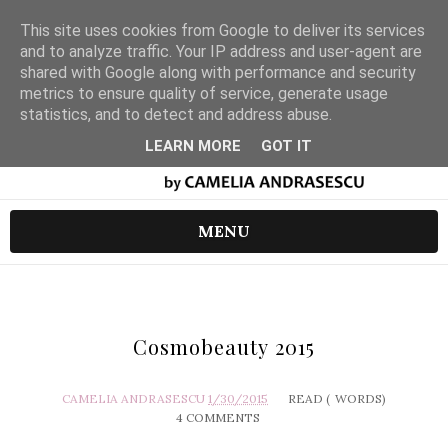
This site uses cookies from Google to deliver its services
and to analyze traffic. Your IP address and user-agent are
shared with Google along with performance and security
metrics to ensure quality of service, generate usage
statistics, and to detect and address abuse.
LEARN MORE
GOT IT
MENU
Cosmobeauty 2015
CAMELIA ANDRASESCU
1/30/2015
READ (
WORDS)
4 COMMENTS