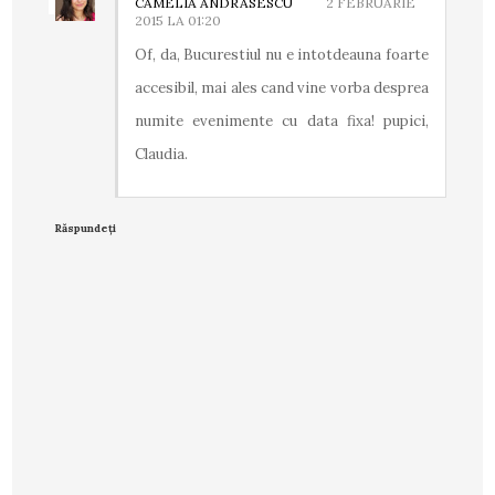
CAMELIA ANDRASESCU
2 FEBRUARIE
2015 LA 01:20
Of, da, Bucurestiul nu e intotdeauna foarte
accesibil, mai ales cand vine vorba desprea
numite evenimente cu data fixa! pupici,
Claudia.
Răspundeți