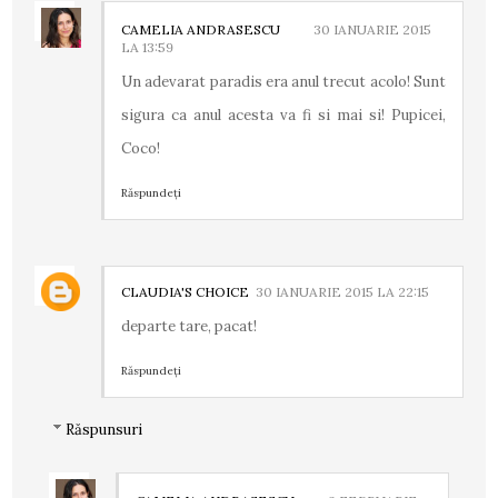
CAMELIA ANDRASESCU
30 IANUARIE 2015
LA 13:59
Un adevarat paradis era anul trecut acolo! Sunt
sigura ca anul acesta va fi si mai si! Pupicei,
Coco!
Răspundeți
CLAUDIA'S CHOICE
30 IANUARIE 2015 LA 22:15
departe tare, pacat!
Răspundeți
Răspunsuri