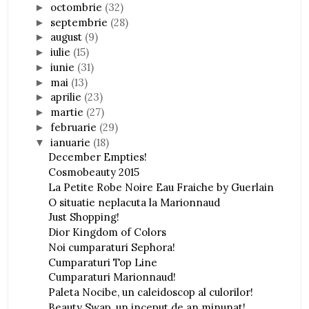
octombrie
(32)
►
septembrie
(28)
►
august
(9)
►
iulie
(15)
►
iunie
(31)
►
mai
(13)
►
aprilie
(23)
►
martie
(27)
►
februarie
(29)
►
ianuarie
(18)
▼
December Empties!
Cosmobeauty 2015
La Petite Robe Noire Eau Fraiche by Guerlain
O situatie neplacuta la Marionnaud
Just Shopping!
Dior Kingdom of Colors
Noi cumparaturi Sephora!
Cumparaturi Top Line
Cumparaturi Marionnaud!
Paleta Nocibe, un caleidoscop al culorilor!
Beauty Swap, un inceput de an minunat!