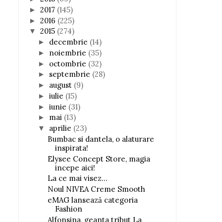
2017
(145)
►
2016
(225)
►
2015
(274)
▼
decembrie
(14)
►
noiembrie
(35)
►
octombrie
(32)
►
septembrie
(28)
►
august
(9)
►
iulie
(15)
►
iunie
(31)
►
mai
(13)
►
aprilie
(23)
▼
Bumbac si dantela, o alaturare
inspirata!
Elysee Concept Store, magia
incepe aici!
La ce mai visez...
Noul NIVEA Creme Smooth
eMAG lansează categoria
Fashion
Alfonsina, geanta tribut La