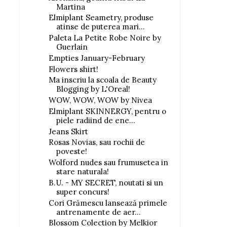
Martina
Elmiplant Seametry, produse
atinse de puterea mari...
Paleta La Petite Robe Noire by
Guerlain
Empties January-February
Flowers shirt!
Ma inscriu la scoala de Beauty
Blogging by L'Oreal!
WOW, WOW, WOW by Nivea
Elmiplant SKINNERGY, pentru o
piele radiind de ene...
Jeans Skirt
Rosas Novias, sau rochii de
poveste!
Wolford nudes sau frumusetea in
stare naturala!
B.U. - MY SECRET, noutati si un
super concurs!
Cori Grămescu lansează primele
antrenamente de aer...
Blossom Colection by Melkior