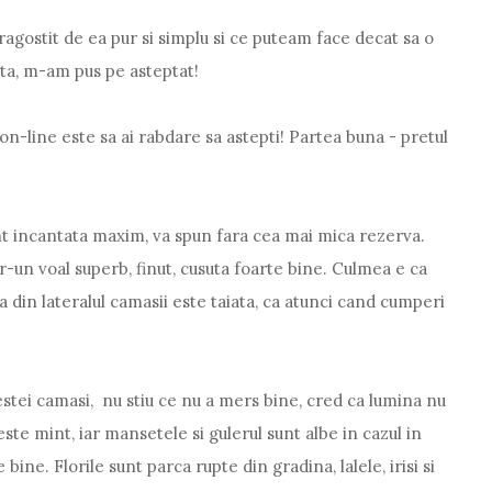
gostit de ea pur si simplu si ce puteam face decat sa o
ta, m-am pus pe asteptat!
n-line este sa ai rabdare sa astepti! Partea buna - pretul
nt incantata maxim, va spun fara cea mai mica rezerva.
-un voal superb, finut, cusuta foarte bine. Culmea e ca
ea din lateralul camasii este taiata, ca atunci cand cumperi
stei camasi, nu stiu ce nu a mers bine, cred ca lumina nu
este mint, iar mansetele si gulerul sunt albe in cazul in
ine. Florile sunt parca rupte din gradina, lalele, irisi si