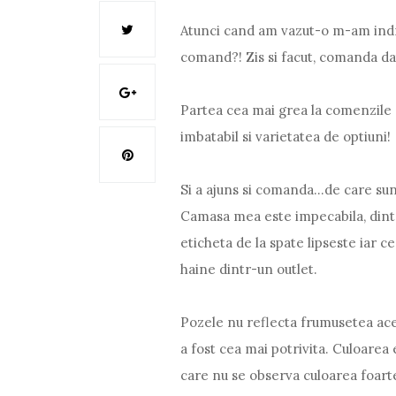
Atunci cand am vazut-o m-am indra
comand?! Zis si facut, comanda da
Partea cea mai grea la comenzile o
imbatabil si varietatea de optiuni!
Si a ajuns si comanda...de care su
Camasa mea este impecabila, dintr
eticheta de la spate lipseste iar c
haine dintr-un outlet.
Pozele nu reflecta frumusetea ace
a fost cea mai potrivita. Culoarea 
care nu se observa culoarea foarte b