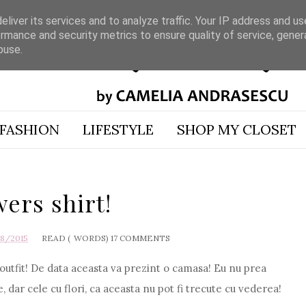
liver its services and to analyze traffic. Your IP address and u
rmance and security metrics to ensure quality of service, gene
buse.
FASHION
LIFESTYLE
SHOP MY CLOSET
ers shirt!
18/2015
READ (
WORDS)
17 COMMENTS
 outfit! De data aceasta va prezint o camasa! Eu nu prea
 dar cele cu flori, ca aceasta nu pot fi trecute cu vederea!