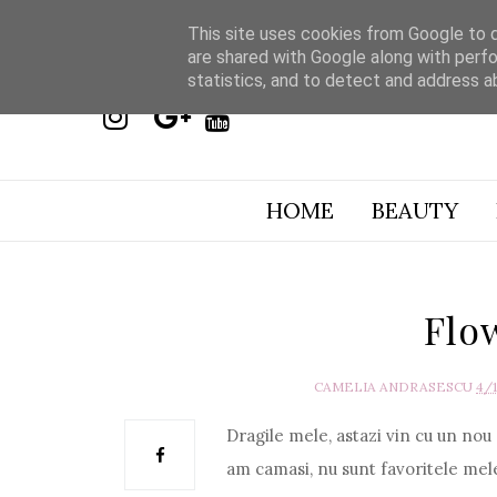
This site uses cookies from Google to de
are shared with Google along with perfo
statistics, and to detect and address a
HOME
BEAUTY
Flow
CAMELIA ANDRASESCU
4/
Dragile mele, astazi vin cu un nou
am camasi, nu sunt favoritele mele,