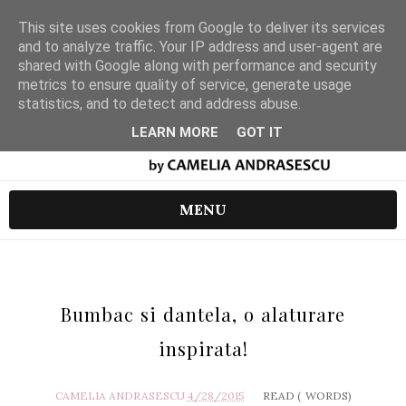
This site uses cookies from Google to deliver its services
and to analyze traffic. Your IP address and user-agent are
shared with Google along with performance and security
metrics to ensure quality of service, generate usage
statistics, and to detect and address abuse.
LEARN MORE
GOT IT
MENU
Bumbac si dantela, o alaturare
inspirata!
CAMELIA ANDRASESCU
4/28/2015
READ (
WORDS)