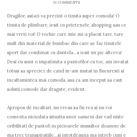
13 COMMENTS
Dragilor, astazi va prezint o tinuta super comoda! O
tinuta de plimbare, iesit cu prietenele, shopping sau ce
mai vreti voi! O rochie care mie mi-a placut tare, tare
mult din material de bumbac din care se fac tinutele
sport dar combinat cu dantela...a iesit un pic altceva!
Desi eu sunt o impatimita a pantofilor cu toc, am invatat
totusi sa apreciez de cand m-am mutat in Bucuresti si
incaltamintea mai comoda, asa ca am inceput sa caut
solutii comode dar dragute, evident.
Apropos de incaltari, nu vreau sa fiu rea si nu voi
comenta niciodata situatia unor oameni dar vad niste
oribilitati de pantofi in picioarele muuultor doamne de
ma trec transpiratiile...si intotdeauna ma intreb cum e