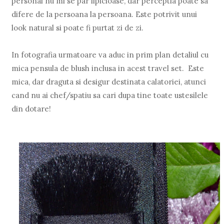
personal nu mi se par lipicioase, dar perceptia poate sa
difere de la persoana la persoana. Este potrivit unui
look natural si poate fi purtat zi de zi.
In fotografia urmatoare va aduc in prim plan detaliul cu
mica pensula de blush inclusa in acest travel set. Este
mica, dar draguta si desigur destinata calatoriei, atunci
cand nu ai chef/spatiu sa cari dupa tine toate ustesilele
din dotare!