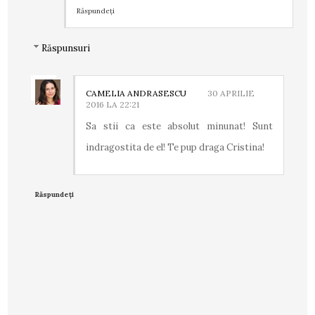
Răspundeți
Răspunsuri
CAMELIA ANDRASESCU
30 APRILIE
2016 LA 22:21
Sa stii ca este absolut minunat! Sunt
indragostita de el! Te pup draga Cristina!
Răspundeți