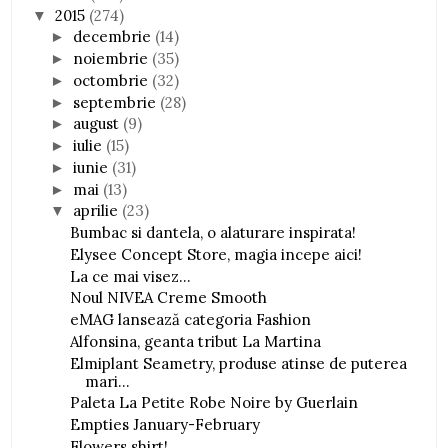
2015
(274)
▼
decembrie
(14)
►
noiembrie
(35)
►
octombrie
(32)
►
septembrie
(28)
►
august
(9)
►
iulie
(15)
►
iunie
(31)
►
mai
(13)
►
aprilie
(23)
▼
Bumbac si dantela, o alaturare inspirata!
Elysee Concept Store, magia incepe aici!
La ce mai visez...
Noul NIVEA Creme Smooth
eMAG lansează categoria Fashion
Alfonsina, geanta tribut La Martina
Elmiplant Seametry, produse atinse de puterea
mari...
Paleta La Petite Robe Noire by Guerlain
Empties January-February
Flowers shirt!