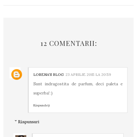
12 COMENTARII:
LORENA'S BLOG
23 APRILIE 2015 LA 20:59
Sunt indragostita de parfum, deci paleta e
superba! :)
Răspundeți
Răspunsuri