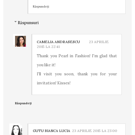
Răspundeți
Răspunsuri
CAMELIA ANDRASESCU
23 APRILIE
2015 LA 22:41
Thank you Pearl in Fashion! I'm glad that
you like it!
I'll visit you soon, thank you for your
invitation! Kisses!
Răspundeți
GUTU BIANCA LUCIA
23 APRILIE 2015 LA 23:00