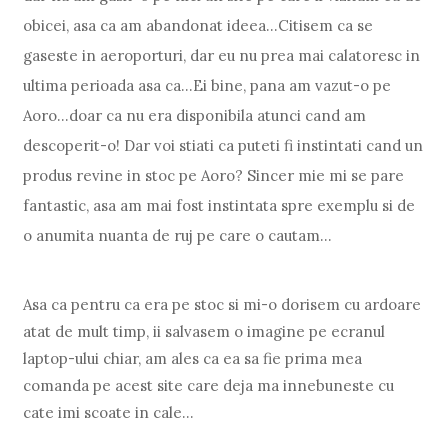
obicei, asa ca am abandonat ideea…Citisem ca se
gaseste in aeroporturi, dar eu nu prea mai calatoresc in
ultima perioada asa ca…Ei bine, pana am vazut-o pe
Aoro…doar ca nu era disponibila atunci cand am
descoperit-o! Dar voi stiati ca puteti fi instintati cand un
produs revine in stoc pe Aoro? Sincer mie mi se pare
fantastic, asa am mai fost instintata spre exemplu si de
o anumita nuanta de ruj pe care o cautam…
Asa ca pentru ca era pe stoc si mi-o dorisem cu ardoare
atat de mult timp, ii salvasem o imagine pe ecranul
laptop-ului chiar, am ales ca ea sa fie prima mea
comanda pe acest site care deja ma innebuneste cu
cate imi scoate in cale…