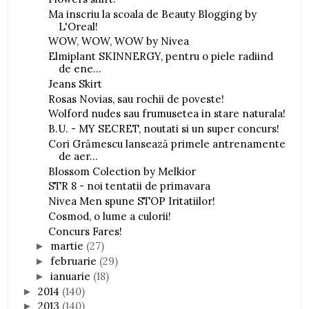
Ma inscriu la scoala de Beauty Blogging by
L'Oreal!
WOW, WOW, WOW by Nivea
Elmiplant SKINNERGY, pentru o piele radiind
de ene...
Jeans Skirt
Rosas Novias, sau rochii de poveste!
Wolford nudes sau frumusetea in stare naturala!
B.U. - MY SECRET, noutati si un super concurs!
Cori Grămescu lansează primele antrenamente
de aer...
Blossom Colection by Melkior
STR 8 - noi tentatii de primavara
Nivea Men spune STOP Iritatiilor!
Cosmod, o lume a culorii!
Concurs Fares!
martie
(27)
►
februarie
(29)
►
ianuarie
(18)
►
2014
(140)
►
2013
(140)
►