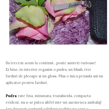
Sa trecem acum la continut…poate sunteti curioase!
Ei bine, in interior regasim o pudra, un blush, trei
farduri de pleoape si un gloss. Plus o mica pensula sui un
aplicator pentru farduri.
Pudra
este fina, minunata, translucida, compacta
evident, nu s-ar putea altfel intr-un asemenea ambalaj!
Are desenat conturul celebrei rochite pe care o