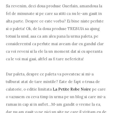
Sa revenim, deci doua produse Guerlain, amandoua la
fel de minunate si pe care sa stiti ca nu le-am gasit in
alta parte. Despre ce este vorba? Ei bine niste perlute
si o paleta! Ok, de la doua produse TREBUIA sa ajung
totusi la unul, asa ca am ales pana la urma paleta, pe
considerentul ca perlute mai aveam dar cu gandul clar
ca voi reveni si la ele la un moment dat si cu speranta
ca le voi mai gasi, altfel as fi tare nefericita!
Dar paleta, despre ce paleta va povestesc si mi-a
tulburat atat de tare mintile? Este de fapt o trusa de
calatorie, o editie limitata
La Petite Robe Noire
pe care
o vazusem cu ceva timp in urma pe un blog si care mi-a
ramas in cap si in suflet…M-am gandit o vreme la ea,
dar nu am gasit-o pe nici un site pe care il vizitam eu de