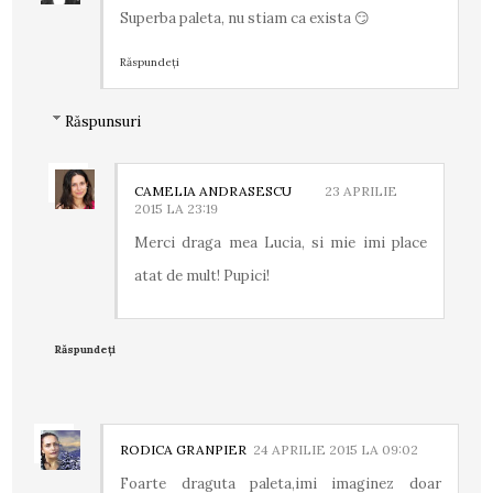
Superba paleta, nu stiam ca exista 😏
Răspundeți
Răspunsuri
CAMELIA ANDRASESCU
23 APRILIE
2015 LA 23:19
Merci draga mea Lucia, si mie imi place
atat de mult! Pupici!
Răspundeți
RODICA GRANPIER
24 APRILIE 2015 LA 09:02
Foarte draguta paleta,imi imaginez doar