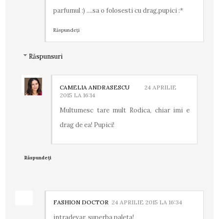
parfumul :) ....sa o folosesti cu drag,pupici :*
Răspundeți
Răspunsuri
CAMELIA ANDRASESCU
24 APRILIE
2015 LA 16:14
Multumesc tare mult Rodica, chiar imi e
drag de ea! Pupici!
Răspundeți
FASHION DOCTOR
24 APRILIE 2015 LA 16:34
intradevar, superba paleta!