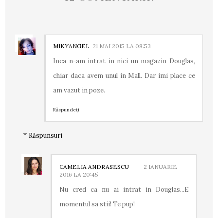
MIKYANGEL
21 MAI 2015 LA 08:53
Inca n-am intrat in nici un magazin Douglas,
chiar daca avem unul in Mall. Dar imi place ce
am vazut in poze.
Răspundeți
Răspunsuri
CAMELIA ANDRASESCU
2 IANUARIE
2016 LA 20:45
Nu cred ca nu ai intrat in Douglas...E
momentul sa stii! Te pup!