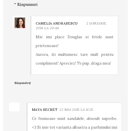
Răspunsuri
CAMELIA ANDRASESCU
2 IANUARIE
2016 LA 20:46
Mie imi place Douglas si fetele sunt
prietenoase!
Aurora, iti multumesc tare mult pentru
compliment! Apreciez! Te pup, draga mea!
Răspundeți
MAYA SECRET
22 MAI 2015 LA 11:25
Ce frumoase sunt sandalele, absoult superbe.
<3 Si mie tot varianta albastra a parfumului imi