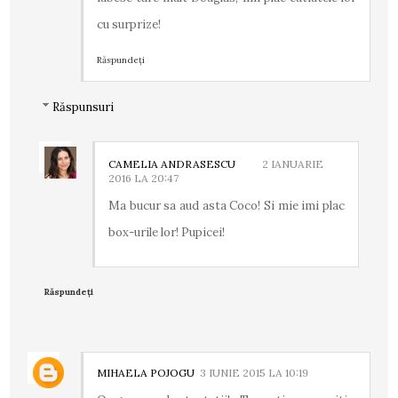
cu surprize!
Răspundeți
Răspunsuri
CAMELIA ANDRASESCU
2 IANUARIE
2016 LA 20:47
Ma bucur sa aud asta Coco! Si mie imi plac
box-urile lor! Pupicei!
Răspundeți
MIHAELA POJOGU
3 IUNIE 2015 LA 10:19