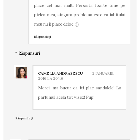
place cel mai mult. Persista foarte bine pe
pielea mea, singura problema este ca iubitului
meu nu ii place deloc. :))
Răspundeți
Răspunsuri
CAMELIA ANDRASESCU
2 IANUARIE
2016 LA 20:46
Merci, ma bucur ca iti plac sandalele! La
parfumul acela tot visez! Pup!
Răspundeți