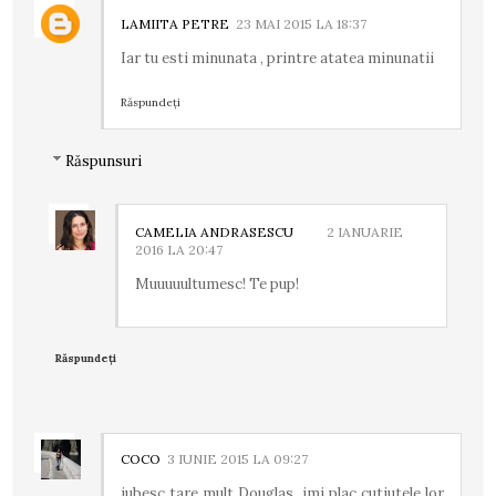
LAMIITA PETRE
23 MAI 2015 LA 18:37
Iar tu esti minunata , printre atatea minunatii
Răspundeți
Răspunsuri
CAMELIA ANDRASESCU
2 IANUARIE
2016 LA 20:47
Muuuuultumesc! Te pup!
Răspundeți
COCO
3 IUNIE 2015 LA 09:27
iubesc tare mult Douglas, imi plac cutiutele lor