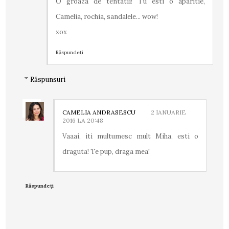
O groaza de tentatii! Tu esti o aparitie,
Camelia, rochia, sandalele... wow!
xox
Răspundeți
Răspunsuri
CAMELIA ANDRASESCU
2 IANUARIE
2016 LA 20:48
Vaaai, iti multumesc mult Miha, esti o
draguta! Te pup, draga mea!
Răspundeți